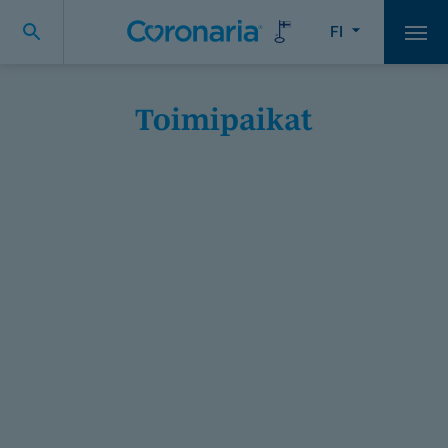
FI
Vali
Toimipaikat