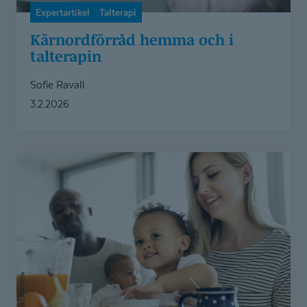
Expertartikel
Talterapi
Kärnordförråd hemma och i
talterapin
Sofie Ravall
3.2.2026
Talterapeutens
bästa
tips
för
att
stöda
språkutvecklingen
i
vardagen