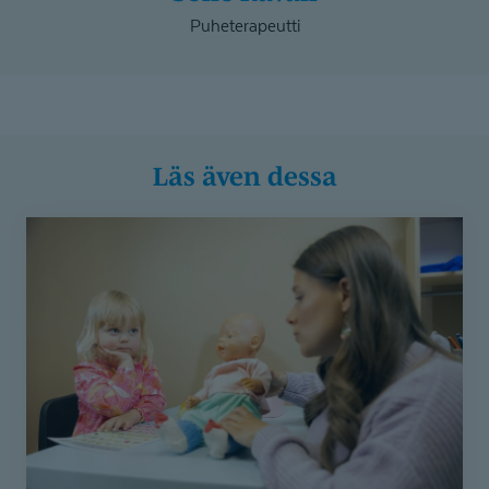
Puheterapeutti
Läs även dessa
Kärnordförråd
hemma
och
i
talterapin