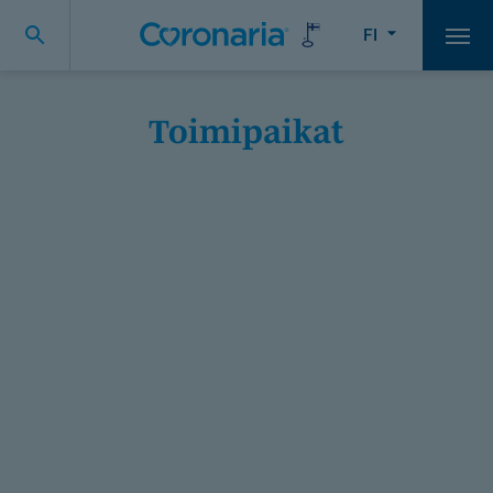
FI
Vali
Toimipaikat