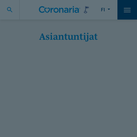
FI
Vali
Asiantuntijat