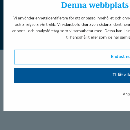
Ändra cookie-inställningar
Denna webbplats 
Vi använder enhetsidentifierare för att anpassa innehållet och anno
Boka tid
och analysera vår trafik. Vi vidarebefordrar även sådana identifier
annons- och analysföretag som vi samarbetar med. Dessa kan i s
tillhandahållit eller som de har samla
Endast n
Tillåt al
Anp