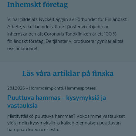
Inhemskt företag
Vi har tilldelats Nyckelflaggan av Förbundet för Finländskt
Arbete, vilket betyder att de tjänster vi erbjuder är
inhemska och att Coronaria Tandkliniken är ett 100 %
finländskt företag. De tjänster vi producerar gynnar alltså
oss finländare!
Läs våra artiklar på finska
Puuttuva
28.1.2026
Hammasimplantti, Hammasproteesi
hammas
Puuttuva hammas - kysymyksiä ja
-
vastauksia
kysymyksiä
Mietityttääkö puuttuva hammas? Kokosimme vastaukset
ja
yleisimpiin kysymyksiin ja kaiken olennaisen puuttuvan
vastauksia
hampaan korvaamisesta.