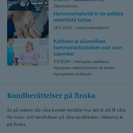
kalvo-
Oikomishoito
oikominen
Hammasimp­lantti ei ole pelkkää
Hammasimplantti
suoristi
esteettistä hoitoa
ei
hymyn
28.2.2025
Hammasimplantti
ole
pelkkää
Kotihoito ja säännölliset
Kotihoito
esteettistä
hammastar­kas­tukset ovat suun
ja
hoitoa
superduo
säännölliset
3.9.2024
Hampaan paikkaus,
hammastarkastukset
Hampaan reikiintyminen eli karies,
ovat
Hampaiden kotihoito
suun
superduo
Kundberät­telser på finska
Se på videon där våra kunder berättar hur det är att få vård
för mun- och tandhälsan på våra tandkliniker. Videorna är
på finska.