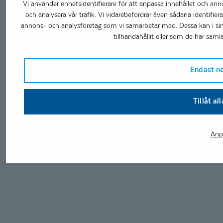
Vi använder enhetsidentifierare för att anpassa innehållet och anno
och analysera vår trafik. Vi vidarebefordrar även sådana identifier
annons- och analysföretag som vi samarbetar med. Dessa kan i s
tillhandahållit eller som de har samla
Endast n
Tillåt al
Anp