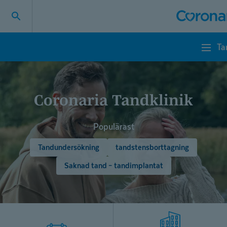
Ta
Tandklinik
Coronaria Tandklinik
Populärast
Tandundersökning
tandstensborttagning
Saknad tand – tandimplantat