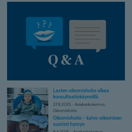
Lasten oikomishoito alkaa
Lasten
konsultaa­tio­käynnillä
oikomishoito
27.8.2025
Asiakaskokemus,
alkaa
Oikomishoito
konsultaatiokäynnillä
Oikomishoito – kalvo-oikominen
Oikomishoito
suoristi hymyn
–
9.4.2025
Asiakaskokemus,