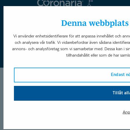
Coronaria
Ändra cookie-inställningar
Denna webbplats 
Vi använder enhetsidentifierare för att anpassa innehållet och anno
Boka tid
och analysera vår trafik. Vi vidarebefordrar även sådana identifier
annons- och analysföretag som vi samarbetar med. Dessa kan i s
tillhandahållit eller som de har samla
Endast n
Tillåt al
Anp