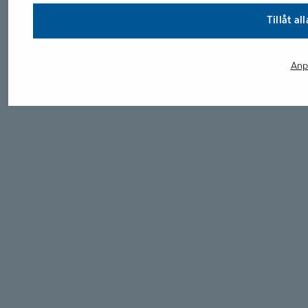
Tillåt al
Anp