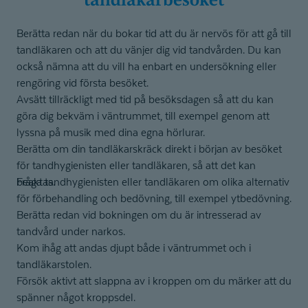
Berätta redan när du bokar tid att du är nervös för att gå till
tandläkaren och att du vänjer dig vid tandvården. Du kan
också nämna att du vill ha enbart en undersökning eller
rengöring vid första besöket.
Avsätt tillräckligt med tid på besöksdagen så att du kan
göra dig bekväm i väntrummet, till exempel genom att
lyssna på musik med dina egna hörlurar.
Berätta om din tandläkarskräck direkt i början av besöket
för tandhygienisten eller tandläkaren, så att det kan
beaktas.
Fråga tandhygienisten eller tandläkaren om olika alternativ
för förbehandling och bedövning, till exempel ytbedövning.
Berätta redan vid bokningen om du är intresserad av
tandvård under narkos.
Kom ihåg att andas djupt både i väntrummet och i
tandläkarstolen.
Försök aktivt att slappna av i kroppen om du märker att du
spänner något kroppsdel.