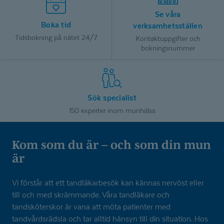
Se våra
Boka tid
verksamhetsställen
Tidsbokning på nätet 24/7
Kontaktuppgifter och
bokningsnummer
Sök specialist
150 experter inom munhälsa
Kom som du är – och som din mun
är
Vi förstår att ett tandläkarbesök kan kännas nervöst eller
till och med skrämmande. Våra tandläkare och
tandsköterskor är vana att möta patienter med
tandvårdsrädsla och tar alltid hänsyn till din situation. Hos