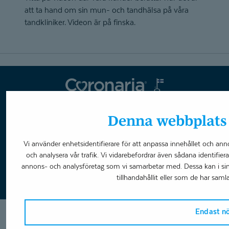
att ta hand om sin mun- och tandhälsa på våra
tandkliniker. Videon är på finska.
Coronaria
Ändra cookie-inställningar
Denna webbplats 
Vi använder enhetsidentifierare för att anpassa innehållet och anno
Boka tid
och analysera vår trafik. Vi vidarebefordrar även sådana identifier
annons- och analysföretag som vi samarbetar med. Dessa kan i s
tillhandahållit eller som de har samla
Endast n