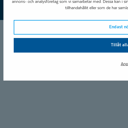
annons- och analysföretag som vi samarbetar med. Dessa kan i s
tillhandahållit eller som de har samla
Endast n
Tillåt al
Anp