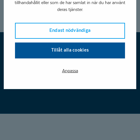
tillhandahållit eller som de har samlat in när du har använt
av försäljning i Finland och Sverige.
deras tjänster.
Du kan nå Maikki på nummer +46 73 820 8456 eller skicka
maikki.kuivala@coronaria.fi
e-post till
Endast nödvändiga
Coronaria
Tillåt alla cookies
Ändra cookie-inställningar
Anpassa
Boka tid