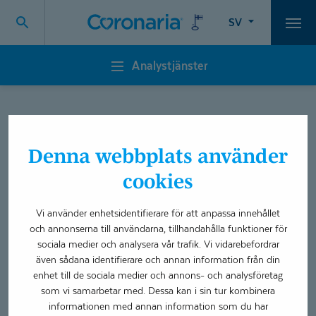
SV
Vali
Analystjänster
Analystjänster
Nyheter från Coronaria
Denna webbplats använder
Analystjänster Sverige
cookies
Filial!
Vi använder enhetsidentifierare för att anpassa innehållet
och annonserna till användarna, tillhandahålla funktioner för
Maikki Kuivala har börjat jobba som försäljningschef 2021-
sociala medier och analysera vår trafik. Vi vidarebefordrar
även sådana identifierare och annan information från din
01-18 på Coronaria Analystjänster Sverige Filial. Hon ska
enhet till de sociala medier och annons- och analysföretag
stärka försäljning i Sverige och är ansvarig för kunder i
som vi samarbetar med. Dessa kan i sin tur kombinera
mellersta och norra Sverige. Maikki bor i Sverige och hon
informationen med annan information som du har
har stark erfarenhet av privat och offentlig hälsovård samt