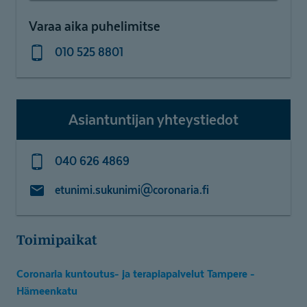
Varaa aika puhelimitse
010 525 8801
Asiantuntijan yhteystiedot
040 626 4869
etunimi.sukunimi@coronaria.fi
Toimipaikat
Coronaria kuntoutus- ja terapiapalvelut Tampere -
Hämeenkatu