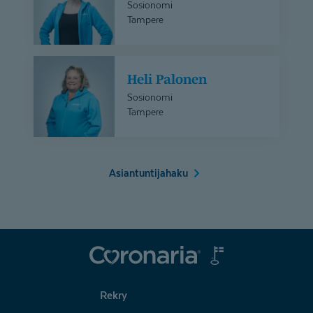
Aho
Sosionomi
Tampere
Heli
Heli Palonen
Palonen
Sosionomi
Tampere
Asiantuntijahaku
Coronaria
Rekry