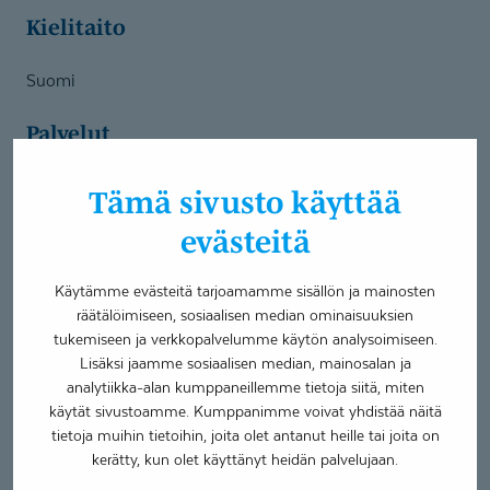
Kielitaito
Suomi
Palvelut
Neuropsykiatrinen valmennus
Tämä sivusto käyttää
Oma väylä -kuntoutus
evästeitä
Olen valmistunut kuntoutuksen ohjaajaksi (AMK) vuonna
Käytämme evästeitä tarjoamamme sisällön ja mainosten
2002 ja olen suuntautunut opinnoissani sosiaaliseen
räätälöimiseen, sosiaalisen median ominaisuuksien
kuntoutukseen. Tämän lisäksi olen suorittanut sosionomi
tukemiseen ja verkkopalvelumme käytön analysoimiseen.
(YAMK) tutkinnon vuonna 2017. Olen myös
Lisäksi jaamme sosiaalisen median, mainosalan ja
ratkaisukeskeinen neuropsykiatrinen valmentaja ja
analytiikka-alan kumppaneillemme tietoja siitä, miten
lyhytterapeutti. Aikaisemmin olen työskennellyt pitkään
käytät sivustoamme. Kumppanimme voivat yhdistää näitä
nuorten parissa etsivässä nuorisotyössä ja tätä ennen
tietoja muihin tietoihin, joita olet antanut heille tai joita on
kotouttavassa sosiaalityössä sosiaaliohjaajana.
kerätty, kun olet käyttänyt heidän palvelujaan.