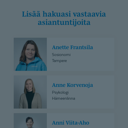
Lisää hakuasi vastaavia
asiantuntijoita
Anette
Anette Frantsila
Frantsila
Sosionomi
Tampere
Anne
Anne Korvenoja
Korvenoja
Psykologi
Hämeenlinna
Anni
Anni Viita-Aho
Viita-