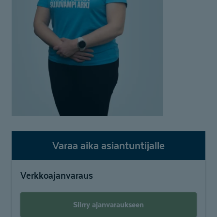
Varaa aika asiantuntijalle
Verkkoajanvaraus
Siirry ajanvaraukseen