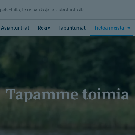
Ava
Asiantuntijat
Rekry
Tapahtumat
Tietoa meistä
vali
(Tie
meis
Tapamme toimia