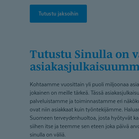
Tutustu jaksoihin
Tutustu Sinulla on väliä -
asiakasjul­kaisuum
Kohtaamme vuosittain yli puoli miljoonaa asiak
jokainen on meille tärkeä. Tässä asiakasjulka
palveluistamme ja toiminnastamme eri näkök
ovat niin asiakkaat kuin työntekijämme. Hal
Suomeen terveydenhuoltoa, josta hyötyvät k
siihen itse ja teemme sen eteen joka päivä arvo
sinulla on väliä.