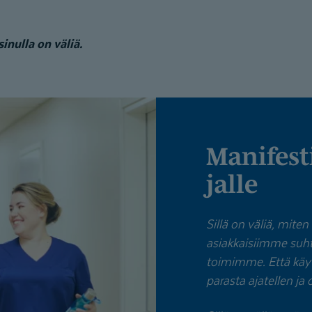
sinulla on väliä.
Manifestimme asiantunti­
jalle
Sillä on väliä, mite
asiakkaisiimme suh
toimimme. Että k
parasta ajatellen j