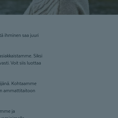
tä ihminen saa juuri
asiakkaistamme. Siksi
i. Voit siis luottaa
tekijänä. Kohtaamme
en ammattitaitoon
amme ja