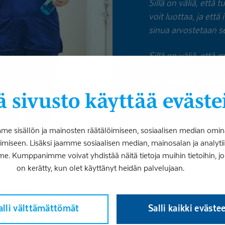
Sillä on väliä, että
voit luottaa, ja että
sinua arvostetaan sel
Sillä on väliä, ett
Siksi
sinulla on väliä
 sivusto käyttää eväste
 sisällön ja mainosten räätälöimiseen, sosiaalisen median omin
iseen. Lisäksi jaamme sosiaalisen median, mainosalan ja analy
me. Kumppanimme voivat yhdistää näitä tietoja muihin tietoihin, joita
amme ohjaavat arvot
on kerätty, kun olet käyttänyt heidän palvelujaan.
tyminen
alli välttämättömät
Salli kaikki eväste
on uudistaja ja suunnannäyttäjä. Haastamme jatkuvasti 