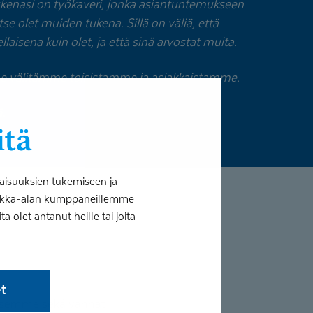
 tukenasi on työkaveri, jonka asiantuntemukseen
 itse olet muiden tukena. Sillä on väliä, että
laisena kuin olet, ja että sinä arvostat muita.
ä me välitämme toisistamme ja asiakkaistamme.
.
itä
aisuuksien tukemiseen ja
tiikka-alan kumppaneillemme
 olet antanut heille tai joita
et
itsemme sekä vanhat