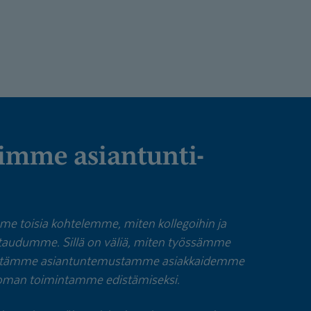
n me toisia kohtelemme, miten kollegoihin ja
taudumme. Sillä on väliä, miten työssämme
äytämme asiantuntemustamme asiakkaidemme
a oman toimintamme edistämiseksi.