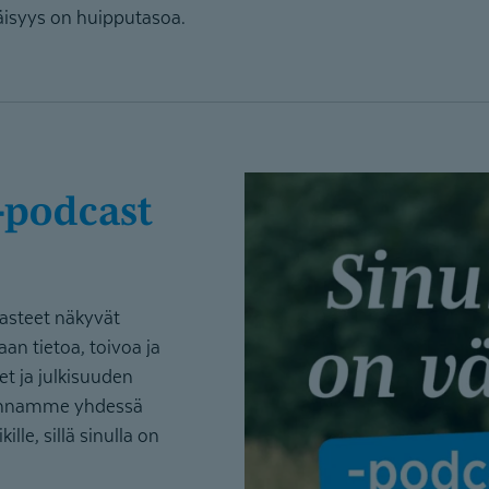
isyys on huipputasoa.
aasteet näkyvät
an tietoa, toivoa ja
t ja julkisuuden
kennamme yhdessä
lle, sillä sinulla on