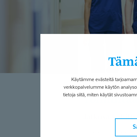
Tämä
Käytämme evästeitä tarjoamamme
verkkopalvelumme käytön analysoim
tietoja siitä, miten käytät sivustoam
Toiminta
Jatkuva kehit
S
Olemme terveydenhuoll