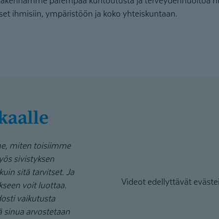
 Rakennamme parempaa kuntoutusta ja terveydenhuoltoa 
t ihmisiin, ympäristöön ja koko yhteiskuntaan.
kaalle
me, miten toisiimme
ös sivistyksen
kuin sitä tarvitset. Ja
Videot edellyttävät evästei
seen voit luottaa.
idosti vaikutusta
tä sinua arvostetaan