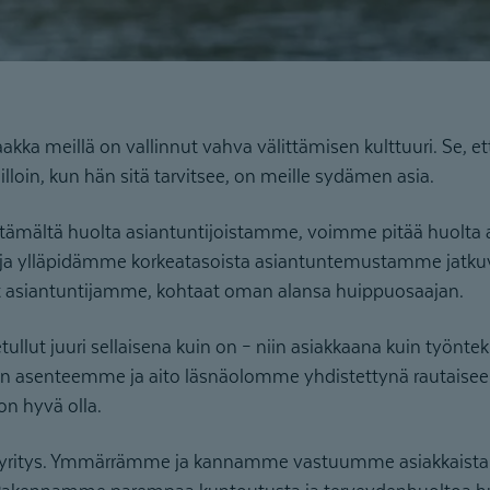
ka meillä on vallinnut vahva välittämisen kulttuuri. Se, et
 silloin, kun hän sitä tarvitsee, on meille sydämen asia.
tämältä huolta asiantuntijoistamme, voimme pitää huolta 
 ylläpidämme korkeatasoista asiantuntemustamme jatkuvast
at asiantuntijamme, kohtaat oman alansa huippuosaajan.
etullut juuri sellaisena kuin on – niin asiakkaana kuin työn
tön asenteemme ja aito läsnäolomme yhdistettynä rautaise
 on hyvä olla.
yritys. Ymmärrämme ja kannamme vastuumme asiakkaist