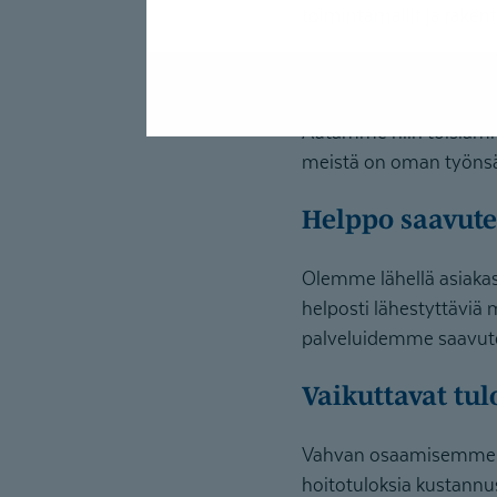
toimintamallit ja rak
Yhdessä onni
Autamme niin toisiamm
meistä on oman työnsä 
Helppo saavut
Olemme lähellä asiakas
helposti lähestyttävi
palveluidemme saavut
Vaikuttavat tul
Vahvan osaamisemme j
hoitotuloksia kustannu