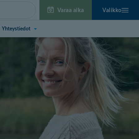
Varaa aika
Valikko
a
Avaa
Yhteystiedot
kko
valikko
toa
(Yhteystiedot)
tä)