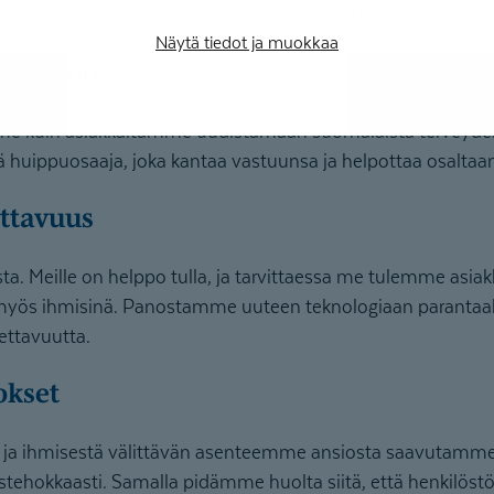
enteet luodaksemme Suomen parhaat terveydenhuollon palve
Näytä tiedot ja muokkaa
stuminen
e kuin asiakkaitamme uudistamaan suomalaista terveyde
huippuosaaja, joka kantaa vastuunsa ja helpottaa osaltaa
ettavuus
ta. Meille on helppo tulla, ja tarvittaessa me tulemme asi
ä myös ihmisinä. Panostamme uuteen teknologiaan parant
ettavuutta.
okset
a ihmisestä välittävän asenteemme ansiosta saavutamme 
stehokkaasti. Samalla pidämme huolta siitä, että henkilös