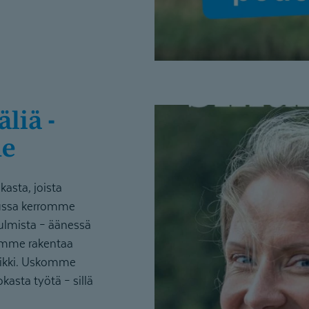
me
asta, joista
isussa kerromme
ulmista – äänessä
uamme rakentaa
aikki. Uskomme
kasta työtä – sillä