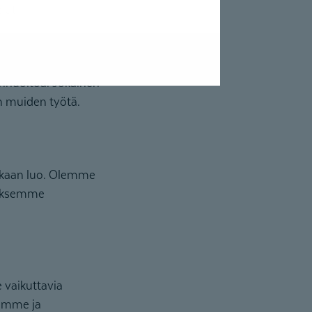
lut.
nhuoltoa. Jokainen
n muiden työtä.
akkaan luo. Olemme
aaksemme
vaikuttavia
tömme ja