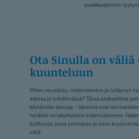
asiakkaidemme tyytyvä
Ota Sinulla on väliä -podcast
kuunteluun
Miten neurokirjo, mielenterveys ja työkyvyn h
arjessa ja työelämässä? Tässä podcastissa jaeta
käytännön keinoja – äänessä ovat ammattilaise
henkilöt omakohtaisine kokemuksineen. Ra
kulttuuria, jossa ymmärrys ja toivo kuuluvat kaiki
väliä.