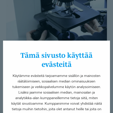
Patologia
Tämä sivusto käyttää
Tuotamme laadukkaita patologian alan palveluita
evästeitä
yksityisille ja julkisille terveydenhuollon yksiköille.
Asiakkaitamme ovat sairaalat, terveyskeskukset sekä
Käytämme evästeitä tarjoamamme sisällön ja mainosten
yksityiset lääkäri- ja hammaslääkärikeskukset Suomessa.
räätälöimiseen, sosiaalisen median ominaisuuksien
tukemiseen ja verkkopalvelumme käytön analysoimiseen.
Lisäksi jaamme sosiaalisen median, mainosalan ja
Lue lisää
analytiikka-alan kumppaneillemme tietoja siitä, miten
käytät sivustoamme. Kumppanimme voivat yhdistää näitä
tietoja muihin tietoihin, joita olet antanut heille tai joita on