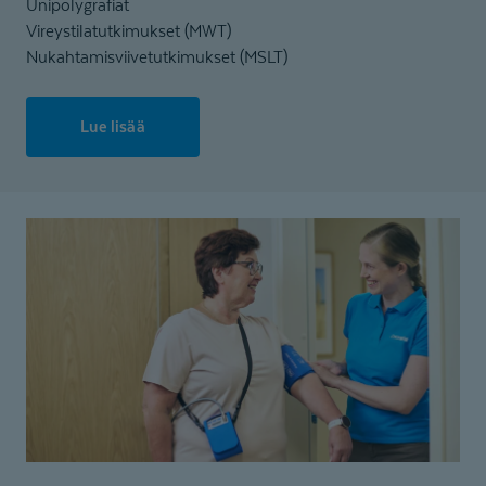
Unipolygrafiat
Vireystilatutkimukset (MWT)
Nukahtamisviivetutkimukset (MSLT)
Lue lisää