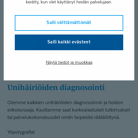
kerätty, kun olet käyttänyt heidän palvelujaan.
Salli välttämättömät
Salli kaikki evästeet
Näytä tiedot ja muokkaa
Unihäiriöiden diagnosointi
Olemme kaikkien unihäiriöiden diagnosoinnin ja hoidon
erikoisosaaja. Kauttamme saat korkealaatuiset tutkimukset
tai palvelukokonaisuudet omiin tarpeisiisi räätälöitynä.
Yöpolygrafiat