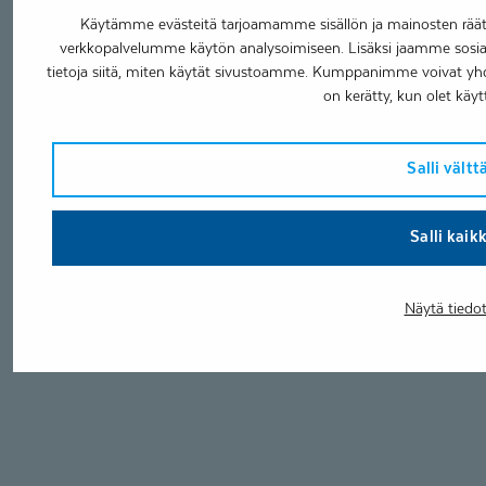
Käytämme evästeitä tarjoamamme sisällön ja mainosten räätä
verkkopalvelumme käytön analysoimiseen. Lisäksi jaamme sosia
tietoja siitä, miten käytät sivustoamme. Kumppanimme voivat yhdistää
on kerätty, kun olet käyt
Salli vält
Salli kaik
Näytä tiedo