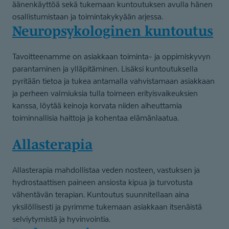
äänenkäyttöä sekä tukemaan kuntoutuksen avulla hänen
osallistumistaan ja toimintakykyään arjessa.
Neuropsyko­loginen kuntoutus
Tavoitteenamme on asiakkaan toiminta- ja oppimiskyvyn
parantaminen ja ylläpitäminen. Lisäksi kuntoutuksella
pyritään tietoa ja tukea antamalla vahvistamaan asiakkaan
ja perheen valmiuksia tulla toimeen erityisvaikeuksien
kanssa, löytää keinoja korvata niiden aiheuttamia
toiminnallisia haittoja ja kohentaa elämänlaatua.
Allasterapia
Allasterapia mahdollistaa veden nosteen, vastuksen ja
hydrostaattisen paineen ansiosta kipua ja turvotusta
vähentävän terapian. Kuntoutus suunnitellaan aina
yksilöllisesti ja pyrimme tukemaan asiakkaan itsenäistä
selviytymistä ja hyvinvointia.