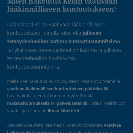
Miten hakeutua Kelan vaativaan
lääkinnäl­liseen kuntoutukseen?
Hakeaksesi Kelan vaativaan lääkinnälliseen
kuntoutukseen, sinulla tulee olla
julkisen
terveydenhuollon laatima kuntoutusuunnitelma
tai yksityisen terveydenhuollon laatima ja julkisen
terveydenhuollon hyväksymä
kuntoutussuunnitelma.
Meille voit hakeutua kuntoutukseen Kelan myöntämällä
vaativan lääkinnällisen kuntoutuksen päätöksellä
,
hyvinvointialueen tai kunnan myöntämällä
maksusitoumuksella
palvelusetelillä
tai
. Lisäksi meiltä voit
ilman lähetettä
varata ajan suoraan
.
vaativaa
Jos olet oikeutettu saamaan Kelan myöntämää
lääkinnällistä kuntoutusta
, saat maksusitoumuksen