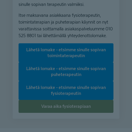
sinulle sopivan terapeutin valmiiksi.
Itse maksavana asiakkaana fysioterapeutin,
toimintaterapian ja puheterapian käynnit on nyt
varattavissa soittamalla asiakaspalveluumme 010
525 8801 tai lähettämällä yhteydenottolomake.
Lähetä lomake - etsimme sinulle sopivan
toimintaterapeutin
Lähetä lomake - etsimme sinulle sopivan
puheterapeutin
Lähetä lomake - etsimme sinulle sopivan
fysioterapeutin
Varaa aika fysioterapiaan