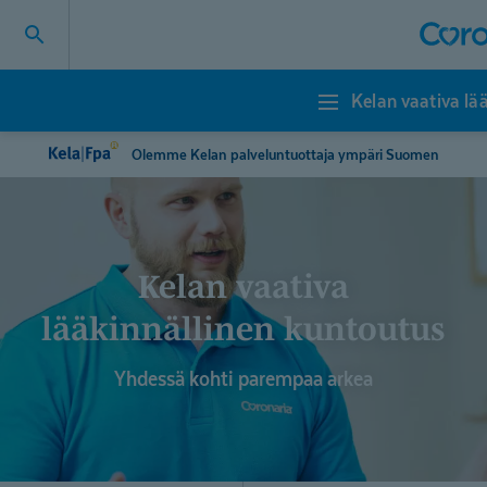
Kelan vaativa lä
Kelan
vaativa
lääkinnällinen
Olemme Kelan palveluntuottaja ympäri Suomen
kuntoutus
Kelan vaativa
lääkinnällinen kuntoutus
Yhdessä kohti parempaa arkea