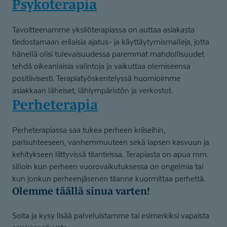
Psykoterapi
a
Tavoitteenamme yksilöterapiassa on auttaa asiakasta
tiedostamaan erilaisia ajatus- ja käyttäytymismalleja, jotta
hänellä olisi tulevaisuudessa paremmat mahdollisuudet
tehdä oikeanlaisia valintoja ja vaikuttaa olemiseensa
positiivisesti. Terapiatyöskentelyssä huomioimme
asiakkaan läheiset, lähiympäristön ja verkostot.
Perheterapia
Perheterapiassa saa tukea perheen kriiseihin,
parisuhteeseen, vanhemmuuteen sekä lapsen kasvuun ja
kehitykseen liittyvissä tilanteissa. Terapiasta on apua mm.
silloin kun perheen vuorovaikutuksessa on ongelmia tai
kun jonkun perheenjäsenen tilanne kuormittaa perhettä.
Olemme täällä sinua varten!
Soita ja kysy lisää palveluistamme tai esimerkiksi vapaista