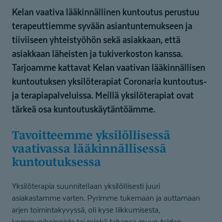
Kelan vaativa lääkinnällinen kuntoutus perustuu
terapeuttiemme syvään asiantuntemukseen ja
tiiviiseen yhteistyöhön sekä asiakkaan, että
asiakkaan läheisten ja tukiverkoston kanssa.
Tarjoamme kattavat Kelan vaativan lääkinnällisen
kuntoutuksen yksilöterapiat Coronaria kuntoutus-
ja terapiapalveluissa. Meillä yksilöterapiat ovat
tärkeä osa kuntoutuskäytäntöämme.
Tavoitteemme yksilöllisessä
vaativassa lääkinnäl­lisessä
kuntoutuksessa
Yksilöterapia suunnitellaan yksilöllisesti juuri
asiakastamme varten. Pyrimme tukemaan ja auttamaan
arjen toimintakyvyssä, oli kyse liikkumisesta,
kommunikoinnista tai minkä tahansa muun taidon