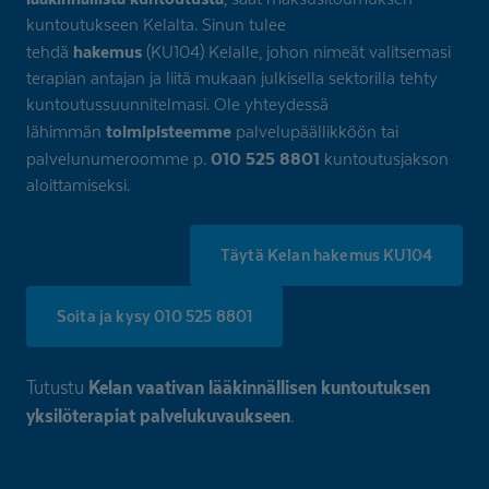
kuntoutukseen Kelalta. Sinun tulee
hakemus
tehdä
(KU104) Kelalle, johon nimeät valitsemasi
terapian antajan ja liitä mukaan julkisella sektorilla tehty
kuntoutussuunnitelmasi. Ole yhteydessä
toimipisteemme
lähimmän
palvelupäällikköön tai
010 525 8801
palvelunumeroomme p.
kuntoutusjakson
aloittamiseksi.
Täytä Kelan hakemus KU104
Soita ja kysy 010 525 8801
Tutustu
Kelan vaativan lääkinnällisen kuntoutuksen
yksilöterapiat palvelukuvaukseen
.