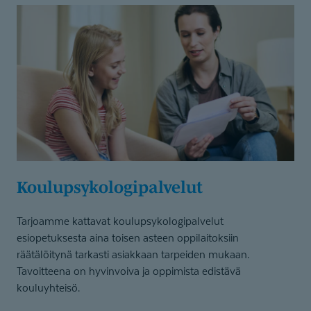
Koulupsyko­lo­gi­palvelut
Tarjoamme kattavat koulupsykologipalvelut
esiopetuksesta aina toisen asteen oppilaitoksiin
räätälöitynä tarkasti asiakkaan tarpeiden mukaan.
Tavoitteena on hyvinvoiva ja oppimista edistävä
kouluyhteisö.