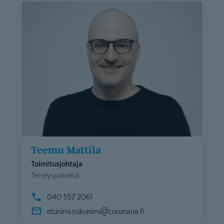
Teemu Mattila
Toimitusjohtaja
Terveyspalvelut
040 557 2061
etunimi.sukunimi@
coronaria.fi