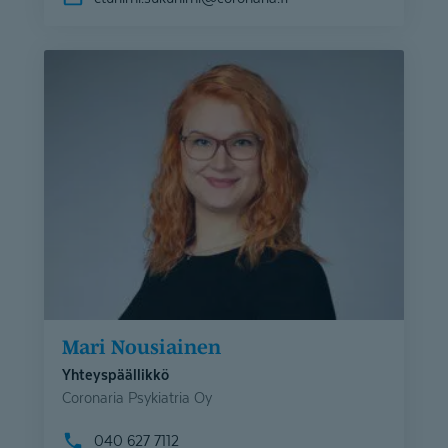
Mari Nousiainen
Yhteyspäällikkö
Coronaria Psykiatria Oy
040 627 7112