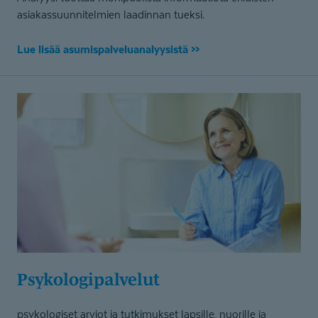
asiakassuunnitelmien laadinnan tueksi.
Lue lisää asumispalveluanalyysistä >>
Psykologi­palvelut
psykologiset arviot ja tutkimukset lapsille, nuorille ja