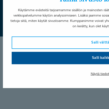
Varaa aika
Käytämme evästeitä tarjoamamme sisällön ja mainosten räätä
verkkopalvelumme käytön analysoimiseen. Lisäksi jaamme sosia
Facebook
LinkedIn
Youtube
Instagram
tietoja siitä, miten käytät sivustoamme. Kumppanimme voivat yhdistää
on kerätty, kun olet käyt
Salli vält
Salli kaik
Näytä tiedo