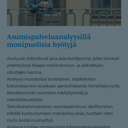
Asumispal­ve­lua­na­lyysillä
monipuolisia hyötyjä
Analyysin toteuttavat aina asiantuntijamme, jotka toimivat
yhteistyössä tilaajan mielenterveys- ja päihdetyön
edustajien kanssa.
Analyysi muodostaa luotettavan, objektiivisen
kokonaisarvion asukkaan ajankohtaisesta toimintakyvystä,
itsenäisemmän asumisen edellytyksistä ja
mahdollisuuksista.
Tarkoituksenmukaiseen asumispalveluun sijoittuminen
edistää kuntoutumisen mahdollisuuksia, tuottaen siten
myös kustannushyötyä.
Analyysi tuottaa monipuolista informaatiota erilaisten