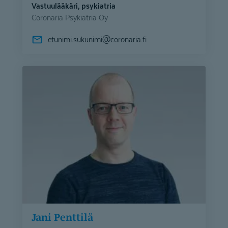
Vastuulääkäri, psykiatria
Coronaria Psykiatria Oy
etunimi.sukunimi@
coronaria.fi
Jani Penttilä