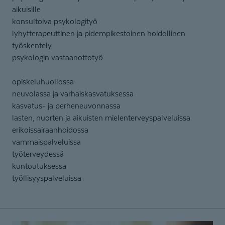
aikuisille
konsultoiva psykologityö
lyhytterapeuttinen ja pidempikestoinen hoidollinen
työskentely
psykologin vastaanottotyö
opiskeluhuollossa
neuvolassa ja varhaiskasvatuksessa
kasvatus- ja perheneuvonnassa
lasten, nuorten ja aikuisten mielenterveyspalveluissa
erikoissairaanhoidossa
vammaispalveluissa
työterveydessä
kuntoutuksessa
työllisyyspalveluissa