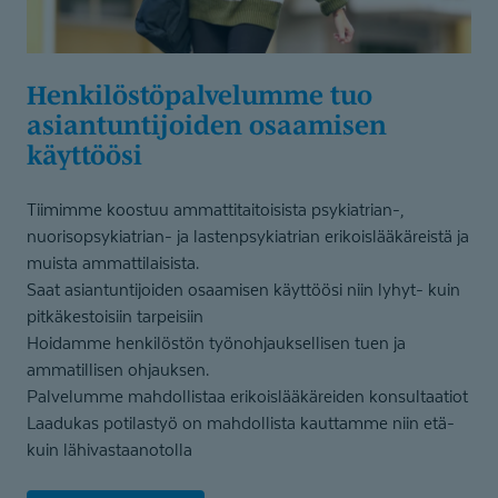
Henkilöstö­pal­velumme tuo
asiantunti­joiden osaamisen
käyttöösi
Tiimimme koostuu ammattitaitoisista psykiatrian-,
nuorisopsykiatrian- ja lastenpsykiatrian erikoislääkäreistä ja
muista ammattilaisista.
Saat asiantuntijoiden osaamisen käyttöösi niin lyhyt- kuin
pitkäkestoisiin tarpeisiin
Hoidamme henkilöstön työnohjauksellisen tuen ja
ammatillisen ohjauksen.
Palvelumme mahdollistaa erikoislääkäreiden konsultaatiot
Laadukas potilastyö on mahdollista kauttamme niin etä-
kuin lähivastaanotolla