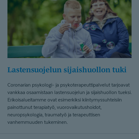
Lastensuojelun sijaishuollon tuki
Coronarian psykologi- ja psykoterapeuttipalvelut tarjoavat
vankkaa osaamistaan lastensuojelun ja sijaishuollon tueksi.
Erikoisalueitamme ovat esimerkiksi kiintymyssuhteisiin
painottunut terapiatyö, vuorovaikutushoidot,
neuropsykologia, traumatyö ja terapeuttisen
vanhemmuuden tukeminen.