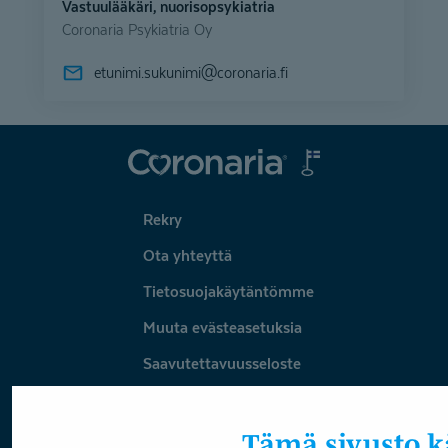
Vastuulääkäri, nuorisopsykiatria
Coronaria Psykiatria Oy
etunimi.sukunimi@
coronaria.fi
Coronaria
Rekry
Ota yhteyttä
Tietosuojakäytäntömme
Muuta evästeasetuksia
Saavutettavuusseloste
Omavalvonta
Tämä sivusto kä