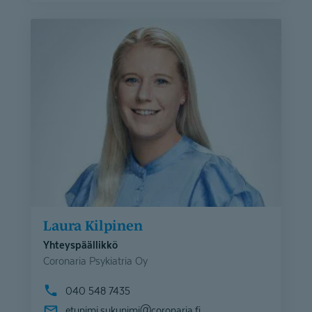
Laura Kilpinen
Yhteyspäällikkö
Coronaria Psykiatria Oy
040 548 7435
etunimi.sukunimi@
coronaria.fi