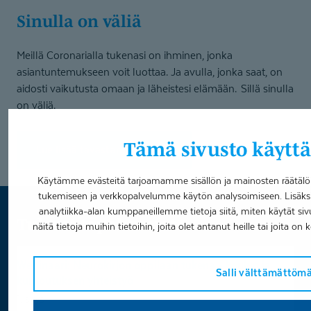
Sinulla on väliä
Meillä Coronarialla
tukenasi on ihminen, jonka
asiantuntemukseen voit luottaa. Ja avulla, jonka saat, on
aidosti vaikutusta omaan ja läheistesi elämään.
S
illä
s
inulla
on väliä.
Tämä sivusto käyttä
Lue lisää tavastamme toimia
Käytämme evästeitä tarjoamamme sisällön ja mainosten räätälö
tukemiseen ja verkkopalvelumme käytön analysoimiseen. Lisäks
analytiikka-alan kumppaneillemme tietoja siitä, miten käytät
Tulevat tapahtumat
näitä tietoja muihin tietoihin, joita olet antanut heille tai joita on
Webinaari:
Webinaari: Neurokirjon oppilaan tukena - koulun ja
Neurokirjon
Salli välttämättöm
kuntoutuksen yhteistyö
oppilaan
1. syys
tukena