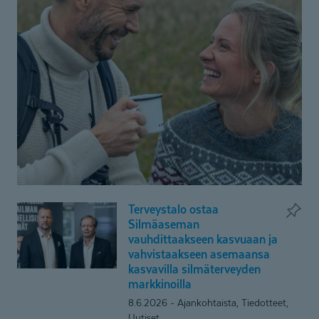
Terveystalo ostaa
Terveystalo
Silmäaseman
ostaa
vauhdittaakseen kasvuaan ja
Silmäaseman
vahvistaakseen asemaansa
vauhdittaakseen
kasvavilla silmäterveyden
kasvuaan
markkinoilla
ja
8.6.2026
Ajankohtaista, Tiedotteet,
vahvistaakseen
Uutiset