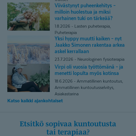
asemaansa
Viivästynyt puheenkehitys –
Viivästynyt
kasvavilla
milloin huolestua ja miksi
puheenkehitys
varhainen tuki on tärkeää?
silmäterveyden
–
markkinoilla
1.8.2026
Lasten puheterapia,
milloin
Puheterapia
huolestua
Yksi hyppy muutti kaiken – nyt
Yksi
ja
Jaakko Simonen rakentaa arkea
hyppy
miksi
askel kerrallaan
muutti
varhainen
23.7.2026
Neurologinen fysioterapia
kaiken
tuki
Virpi oli vuosia työttömänä – ja
Virpi
–
on
menetti lopulta myös kotinsa
oli
nyt
tärkeää?
18.6.2026
Ammatillinen kuntoutus,
vuosia
Jaakko
Ammatillinen kuntoutusselvitys,
työttömänä
Simonen
Asiakastarina
–
rakentaa
Katso kaikki ajankohtaiset
ja
arkea
menetti
askel
lopulta
kerrallaan
Etsitkö sopivaa kuntoutusta
myös
tai terapiaa?
kotinsa