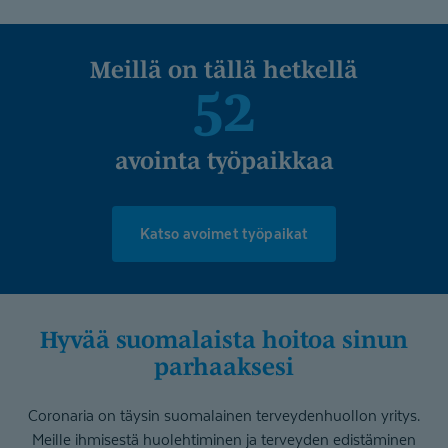
Meillä on tällä hetkellä
52
avointa työpaikkaa
Katso avoimet työpaikat
Hyvää suomalaista hoitoa sinun
parhaaksesi
Coronaria on täysin suomalainen terveydenhuollon yritys.
Meille ihmisestä huolehtiminen ja terveyden edistäminen