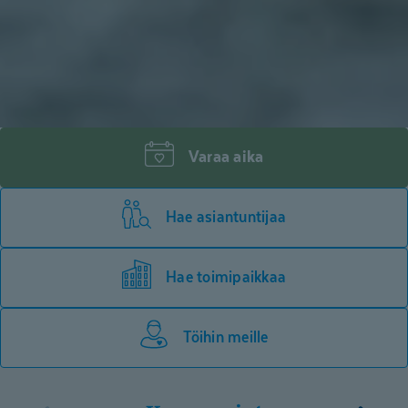
Varaa aika
Hae asiantuntijaa
Hae toimipaikkaa
Töihin meille