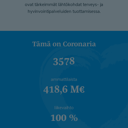
ovat tärkeimmät lähtökohdat terveys- ja
hyvinvointipalveluiden tuottamisessa.
Tämä on Coronaria
3578
ammattilaista
418,6 M€
liikevaihto
100 %