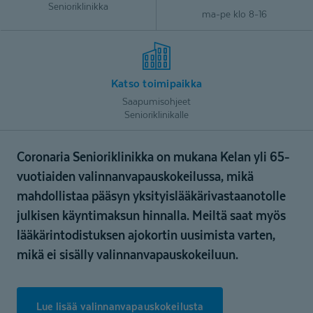
Senioriklinikka
ma-pe klo 8-16
Katso toimipaikka
Saapumisohjeet
Senioriklinikalle
Coronaria Senioriklinikka on mukana Kelan yli 65-
vuotiaiden valinnanvapauskokeilussa, mikä
mahdollistaa pääsyn yksityislääkärivastaanotolle
julkisen käyntimaksun hinnalla. Meiltä saat myös
lääkärintodistuksen ajokortin uusimista varten,
mikä ei sisälly valinnanvapauskokeiluun.
Lue lisää valinnanvapauskokeilusta