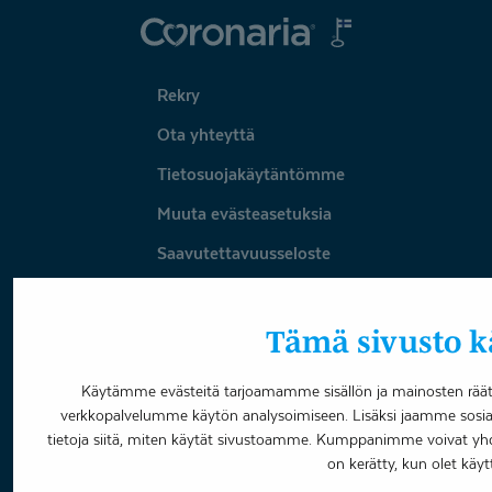
Coronaria
Rekry
Ota yhteyttä
Tietosuojakäytäntömme
Muuta evästeasetuksia
Saavutettavuusseloste
Omavalvonta
Tämä sivusto kä
Varaa aika
Käytämme evästeitä tarjoamamme sisällön ja mainosten räätä
verkkopalvelumme käytön analysoimiseen. Lisäksi jaamme sosia
Facebook
LinkedIn
Youtube
Instagram
tietoja siitä, miten käytät sivustoamme. Kumppanimme voivat yhdistää
on kerätty, kun olet käyt