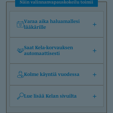
Näin valinnanvapauskokeilu toimii
Varaa aika haluamallesi
lääkärille
Saat Kela-korvauksen
automaattisesti
Kolme käyntiä vuodessa
Lue lisää Kelan sivuilta