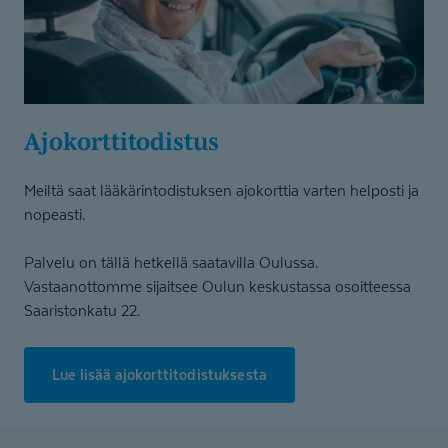
Ajokortti­todistus
Meiltä saat lääkärintodistuksen ajokorttia varten helposti ja
nopeasti.
Palvelu on tällä hetkellä saatavilla Oulussa.
Vastaanottomme sijaitsee Oulun keskustassa osoitteessa
Saaristonkatu 22.
Lue lisää ajokorttitodistuksesta