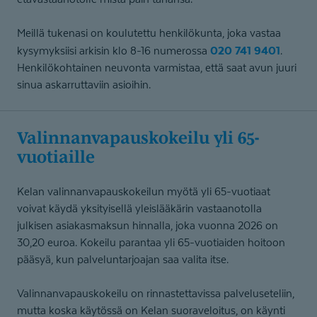
Meillä tukenasi on koulutettu henkilökunta, joka vastaa
020 741 9401
kysymyksiisi arkisin klo 8-16 numerossa
.
Henkilökohtainen neuvonta varmistaa, että saat avun juuri
sinua askarruttaviin asioihin.
Valinnanva­paus­kokeilu yli 65-
vuotiaille
Kelan valinnanvapauskokeilun myötä yli 65-vuotiaat
voivat käydä yksityisellä yleislääkärin vastaanotolla
julkisen asiakasmaksun hinnalla, joka vuonna 2026 on
30,20 euroa. Kokeilu parantaa yli 65-vuotiaiden hoitoon
pääsyä, kun palveluntarjoajan saa valita itse.
Valinnanvapauskokeilu on rinnastettavissa palveluseteliin,
mutta koska käytössä on Kelan suoraveloitus, on käynti