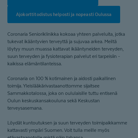
Ajokorttitodistus helposti ja nopeasti Oulussa
Coronaria Senioriklinikka kokoaa yhteen palveluita, jotka
tukevat ikääntyvien terveyttä ja sujuvaa arkea. Meiltä
löytyy muun muassa kattavat ikääntyneiden terveyden,
suun terveyden ja fysioterapian palvelut eri tarpeisiin -
kaikissa elämäntilanteissa.
Coronaria on 100 % kotimainen ja aidosti paikallinen
toimija. Yleislääkärivastaanottomme sijaitsee
Sammakkotalossa, joka on oululaisille tuttu entisenä
Oulun keskuskansakouluna sekä Keskustan
terveysasemana.
Löydät kuntoutuksen ja suun terveyden toimipaikkamme
kattavasti ympäri Suomen. Voit tulla meille myös
etävastaanotolle mistä päin tahansa.