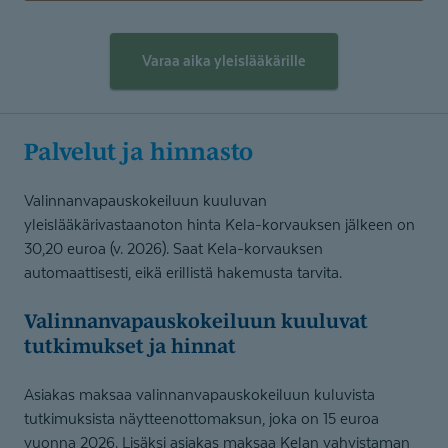
Varaa aika yleislääkärille
Palvelut ja hinnasto
Valinnanvapauskokeiluun kuuluvan
yleislääkärivastaanoton hinta Kela-korvauksen jälkeen on
30,20 euroa (v. 2026). Saat Kela-korvauksen
automaattisesti, eikä erillistä hakemusta tarvita.
Valinnanva­paus­ko­keiluun kuuluvat
tutkimukset ja hinnat
Asiakas maksaa valinnanvapauskokeiluun kuluvista
tutkimuksista näytteenottomaksun, joka on 15 euroa
vuonna 2026. Lisäksi asiakas maksaa Kelan vahvistaman