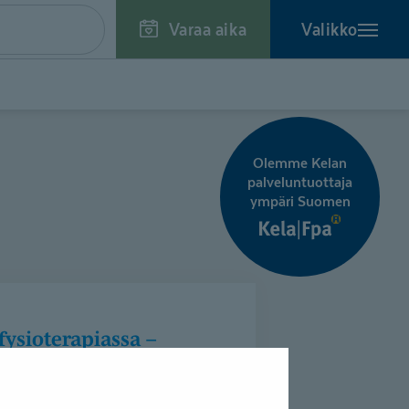
Varaa aika
Valikko
Olemme Kelan
palveluntuottaja
ympäri Suomen
tarvitse leikkausta”
ntaelinfysioterapia
7.10.2024