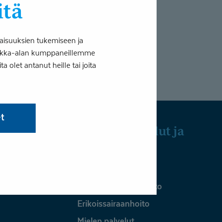
itä
nkka alkoi kipuilla ensimmäisen
aisuuksien tukemiseen ja
tiikka-alan kumppaneillemme
 olet antanut heille tai joita
et
Julkiset palvelut ja
yrityksille
ykoterapia
Julkiset palvelut
Perusterveydenhuolto
Erikoissairaanhoito
Mielen palvelut