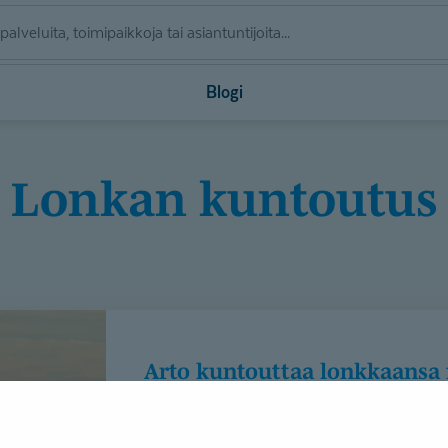
Blogi
lonkan kuntoutus
Arto kuntouttaa lonkkaansa fysiotera­piassa –
”Tuntuu, että en välttämättä 
Asiakastarina
Fysioterapia
Tuki- ja liiku