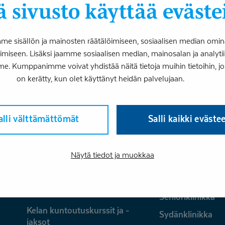
 sivusto käyttää eväste
Paljon liikuntaa harrastavan Arto Pukarin lo
kerran muutama vuosi sitten. Tuolloin hän...
 sisällön ja mainosten räätälöimiseen, sosiaalisen median omin
iseen. Lisäksi jaamme sosiaalisen median, mainosalan ja analy
me. Kumppanimme voivat yhdistää näitä tietoja muihin tietoihin, joita
on kerätty, kun olet käyttänyt heidän palvelujaan.
alli välttämättömät
Salli kaikki eväste
Palvelut
Näytä tiedot ja muokkaa
Fysioterapia
Psykologia ja ps
Hammasklinikka
Puheterapia
Kelan ammatillinen kuntoutus
Senioriklinikka
Kelan kuntoutuskurssit ja -
Sydänklinikka
jaksot