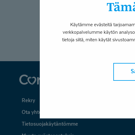
”Tuntuu,
Tämä
että
en
Käytämme evästeitä tarjoamamme
välttämättä
verkkopalvelumme käytön analysoim
tarvitse
tietoja siitä, miten käytät sivustoam
leikkausta”
S
Coronaria
Rekry
Ota yhteyttä
Tietosuojakäytäntömme