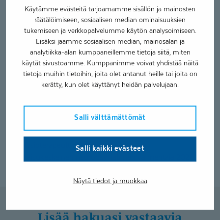
Ammatillinen kuntoutusselvitys (AKSE)
Käytämme evästeitä tarjoamamme sisällön ja mainosten
TAITO-kuntoutus
räätälöimiseen, sosiaalisen median ominaisuuksien
tukemiseen ja verkkopalvelumme käytön analysoimiseen.
Työskentelen ammatillisena kuntoutusohjaajana Kelan
Lisäksi jaamme sosiaalisen median, mainosalan ja
ammatillisessa kuntoutusselvityksessä työelämän
analytiikka-alan kumppaneillemme tietoja siitä, miten
asiantuntijana/omaohjaajana. Työni mielekkyys syntyy
käytät sivustoamme. Kumppanimme voivat yhdistää näitä
asiakaskohtaamisista.
tietoja muihin tietoihin, joita olet antanut heille tai joita on
kerätty, kun olet käyttänyt heidän palvelujaan.
Koulutukset
Salli välttämättömät
Sosionomi (AMK) 2023
Fysioterapeutti (AMK) 2009
Työfysioterapeutti 2013
Salli kaikki evästeet
Ratkaisukeskeinen neuropsykiatrinen valmentaja 2026
Näytä tiedot ja muokkaa
Lisää hakuasi vastaavia