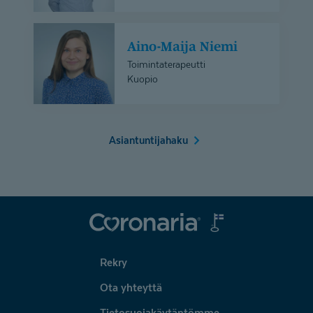
Aino-
Aino-Maija Niemi
Maija
Niemi
Toimintaterapeutti
Kuopio
Asiantuntijahaku
Coronaria
Rekry
Ota yhteyttä
Tietosuojakäytäntömme