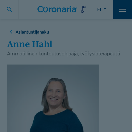
FI
Vali
Asiantuntijahaku
Anne Hahl
Ammatillinen kuntoutusohjaaja, työfysioterapeutti