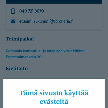
040 721 8670
etunimi.sukunimi@coronaria.fi
Toimipaikat
Coronaria kuntoutus- ja terapiapalvelut Mikkeli –
Porrassalmenkatu 20
Kielitaito
Englanti
Suomi
Tämä sivusto käyttää
Palvelut
evästeitä