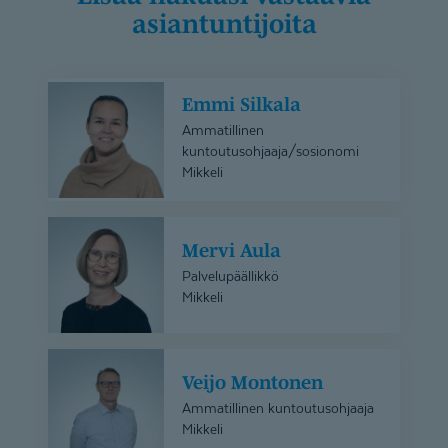
asiantuntijoita
Emmi
Emmi Silkala
Silkala
Ammatillinen
kuntoutusohjaaja/sosionomi
Mikkeli
Mervi
Mervi Aula
Aula
Palvelupäällikkö
Mikkeli
Veijo
Veijo Montonen
Montonen
Ammatillinen kuntoutusohjaaja
Mikkeli