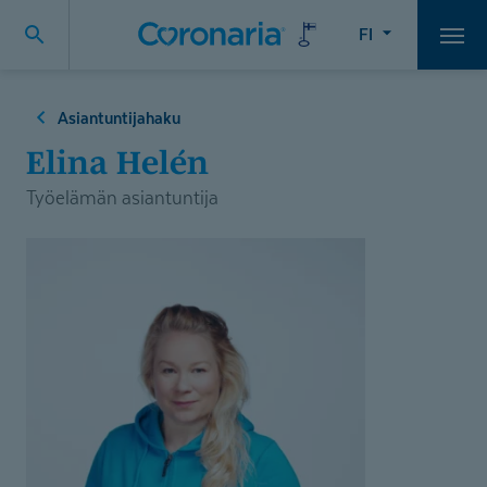
FI
Vali
Asiantuntijahaku
Elina Helén
Työelämän asiantuntija