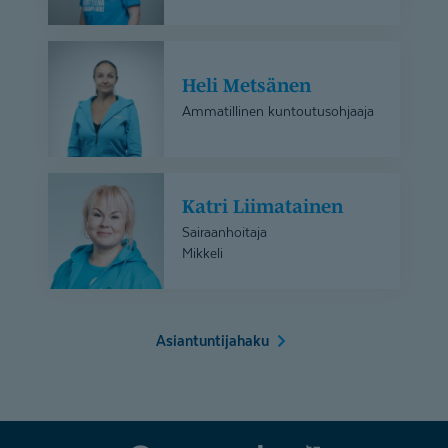
Heli
Metsänen
Heli Metsänen
Ammatillinen kuntoutusohjaaja
Katri
Katri Liimatainen
Liimatainen
Sairaanhoitaja
Mikkeli
Asiantuntijahaku