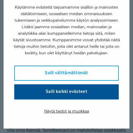
Käytämme evästeitä tarjoamamme sisällön ja mainosten
Toimipaikat
räätälöimiseen, sosiaalisen median ominaisuuksien
tukemiseen ja verkkopalvelumme käytön analysoimiseen.
Coronaria kuntoutus- ja terapiapalvelut Oulu -
Lisäksi jaamme sosiaalisen median, mainosalan ja
Lamellitalo
analytiikka-alan kumppaneillemme tietoja siitä, miten
käytät sivustoamme. Kumppanimme voivat yhdistää näitä
Kielitaito
tietoja muihin tietoihin, joita olet antanut heille tai joita on
kerätty, kun olet käyttänyt heidän palvelujaan.
Suomi
Salli välttämättömät
Olen valmistunut toimintaterapeutiksi talvella 2022.
Aikaisemmin olen työskennellyt henkilökohtaisena
valmentajana ja asiakaspalvelussa, mikä tukee osaamistani
Salli kaikki evästeet
kuntoutusalalla ja asiakastyössä. Omaksi vahvuudekseni
koen vuorovaikutustaitoni. Terapeutin ja asiakkaan välinen
hyvä vuorovaikutussuhde on mielestäni yksi keskeisin osa
Näytä tiedot ja muokkaa
luottamuksellisen ja avoimen terapiasuhteen luomisessa.
Kohtaan asiakkaan kunnioittavasti ja annan hänelle tilaa
olla oma itsensä. Tavoitteenani on mahdollistaa asiakkaalle