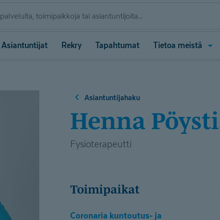
Ava
Asiantuntijat
Rekry
Tapahtumat
Tietoa meistä
vali
(Tie
meis
Asiantuntijahaku
Henna Pöysti
Fysioterapeutti
Toimipaikat
Coronaria kuntoutus- ja