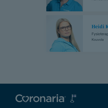
Heidi
Korpelainen
Heidi
Fysioterap
Kouvola
Coronaria