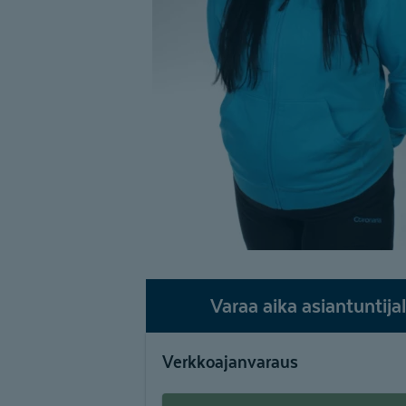
Varaa aika asiantuntijal
Verkkoajanvaraus