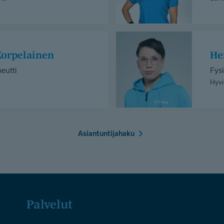
Henna
Maksniemi
 Korpelainen
H
eutti
Fysi
Hyvi
Asiantuntijahaku
Palvelut