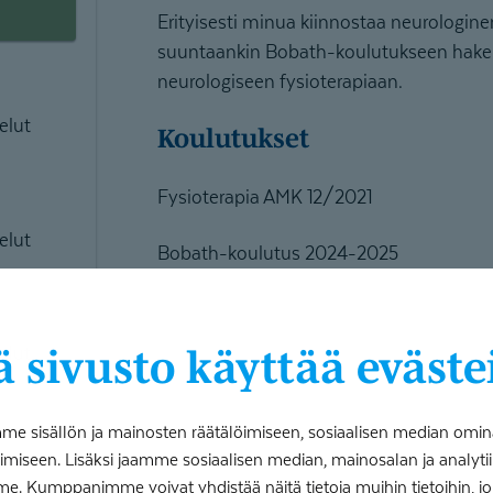
Erityisesti minua kiinnostaa neurologine
suuntaankin Bobath-koulutukseen hakem
neurologiseen fysioterapiaan.
elut
Koulutukset
Fysioterapia AMK 12/2021
elut
Bobath-koulutus 2024-2025
elut
 sivusto käyttää eväste
 sisällön ja mainosten räätälöimiseen, sosiaalisen median omin
iseen. Lisäksi jaamme sosiaalisen median, mainosalan ja analy
me. Kumppanimme voivat yhdistää näitä tietoja muihin tietoihin, joita