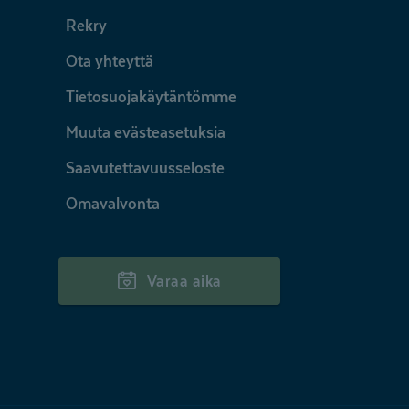
Rekry
Ota yhteyttä
Tietosuojakäytäntömme
Muuta evästeasetuksia
Saavutettavuusseloste
Omavalvonta
Varaa aika