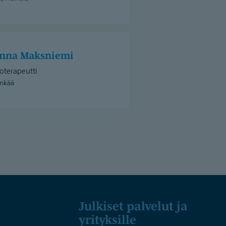
enna Maksniemi
oterapeutti
nkää
Julkiset palvelut ja
yrityksille