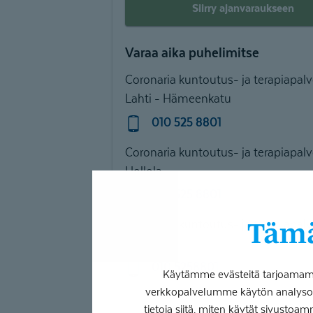
Siirry ajanvaraukseen
Varaa aika puhelimitse
Coronaria kuntoutus- ja terapiapalv
Lahti - Hämeenkatu
010 525 8801
Coronaria kuntoutus- ja terapiapalv
Hollola
010 525 8801
Coronaria kuntoutus- ja terapiapalv
Tämä
Heinola
010 5258801
Käytämme evästeitä tarjoamamme
verkkopalvelumme käytön analysoim
tietoja siitä, miten käytät sivustoam