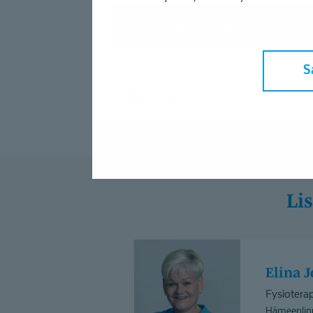
Asiantuntijan yhteystie
040 539 8684
S
etunimi.sukunimi@coronaria.fi
L
Elina
Jokela-
Elina
Honkanen
Fysioterap
Hämeenlin