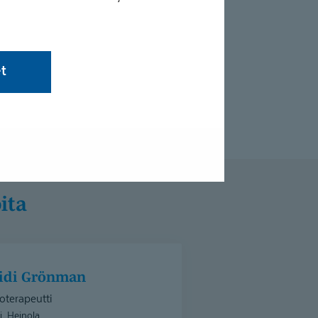
et
ita
eidi Grönman
oterapeutti
i, Heinola