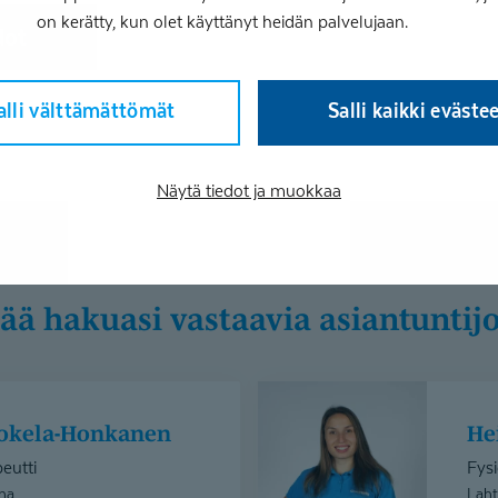
on kerätty, kun olet käyttänyt heidän palvelujaan.
dot
alli välttämättömät
Salli kaikki eväste
Näytä tiedot ja muokkaa
isää hakuasi vastaavia asiantuntijo
Heidi
Grönman
 Jokela-Honkanen
H
eutti
Fysi
na
Laht