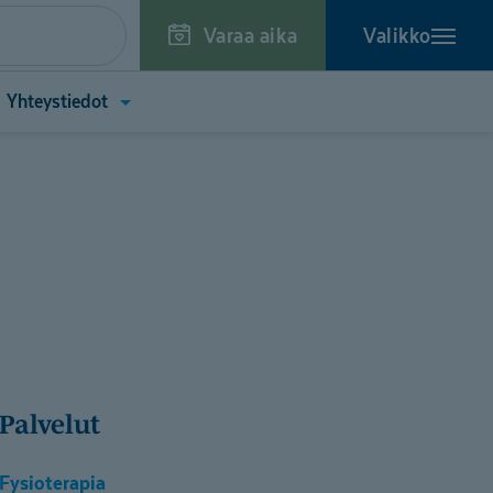
Varaa aika
Valikko
a
Avaa
Yhteystiedot
kko
valikko
toa
(Yhteystiedot)
tä)
Palvelut
Fysioterapia