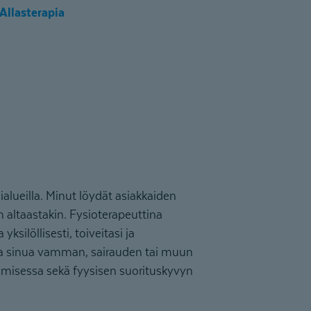
Allasterapia
ialueilla. Minut löydät asiakkaiden
n altaastakin. Fysioterapeuttina
ksilöllisesti, toiveitasi ja
aa sinua vamman, sairauden tai muun
emisessa sekä fyysisen suorituskyvyn