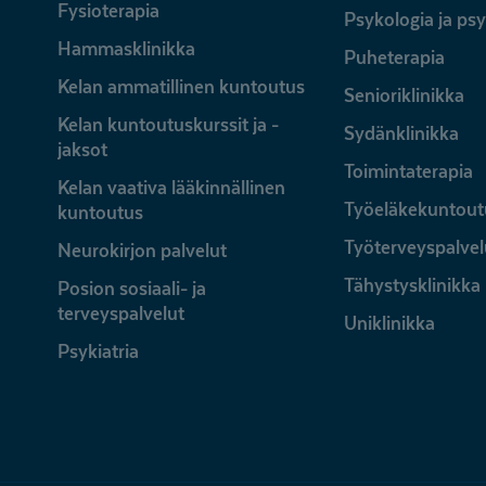
Fysioterapia
Psykologia ja ps
Hammasklinikka
Puheterapia
Kelan ammatillinen kuntoutus
Senioriklinikka
Kelan kuntoutuskurssit ja -
Sydänklinikka
jaksot
Toimintaterapia
Kelan vaativa lääkinnällinen
Työeläkekuntout
kuntoutus
Työterveyspalvel
Neurokirjon palvelut
Tähystysklinikka
Posion sosiaali- ja
terveyspalvelut
Uniklinikka
Psykiatria