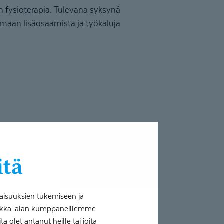
n fysioterapia. Tulevana syksynä
aan lisäosaamista ja työkaluja
itä
aisuuksien tukemiseen ja
tiikka-alan kumppaneillemme
 olet antanut heille tai joita