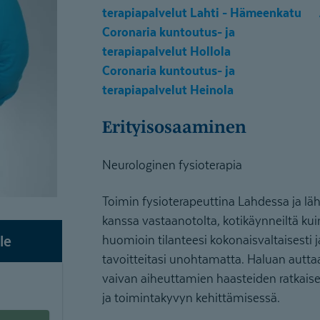
terapiapalvelut Lahti - Hämeenkatu
Coronaria kuntoutus- ja
terapiapalvelut Hollola
Coronaria kuntoutus- ja
terapiapalvelut Heinola
Erityisosaaminen
Neurologinen fysioterapia
Toimin fysioterapeuttina Lahdessa ja läh
kanssa vastaanotolta, kotikäynneiltä kui
le
huomioin tilanteesi kokonaisvaltaisesti ja y
tavoitteitasi unohtamatta. Haluan autt
vaivan aiheuttamien haasteiden ratkais
ja toimintakyvyn kehittämisessä.