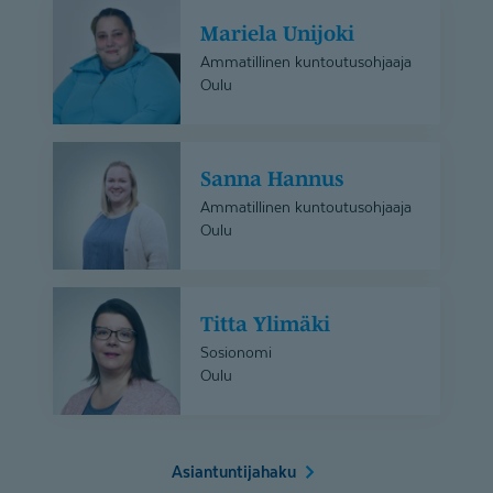
Mariela
Mariela Unijoki
Unijoki
Ammatillinen kuntoutusohjaaja
Oulu
Sanna
Sanna Hannus
Hannus
Ammatillinen kuntoutusohjaaja
Oulu
Titta
Titta Ylimäki
Ylimäki
Sosionomi
Oulu
Asiantuntijahaku