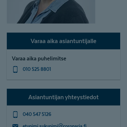
Varaa aika asiantuntijalle
Varaa aika puhelimitse
010 525 8801
Asiantuntijan yhteystiedot
040 547 5126
etunimi.sukunimi@coronaria.fi