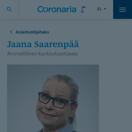
FI
Vali
Asiantuntijahaku
Jaana Saarenpää
Ammatillinen kuntoutusohjaaja