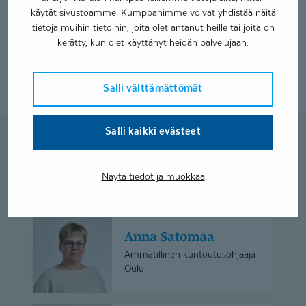
kartoittamassa elämäntilanteellesi ja terveydellesi
käytät sivustoamme. Kumppanimme voivat yhdistää näitä
soveltuvia työtehtäviä tai opintoja. Ammatillisessa
tietoja muihin tietoihin, joita olet antanut heille tai joita on
kuntoutusselvityksessä etsimme tarvittaessa ratkaisuja
kerätty, kun olet käyttänyt heidän palvelujaan.
myös toimintakyvyn vahvistamiseen ennen työelämään tai
opintoihin siirtymistä.
Salli välttämättömät
Salli kaikki evästeet
Lisää hakuasi vastaavia
asiantuntijoita
Näytä tiedot ja muokkaa
Anna
Anna Satomaa
Satomaa
Ammatillinen kuntoutusohjaaja
Oulu