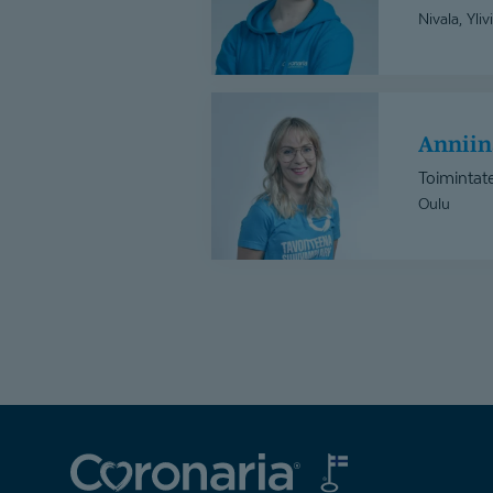
Nivala, Yli
Anniina
Sarajärvi
Annii
Toimintat
Oulu
Coronaria