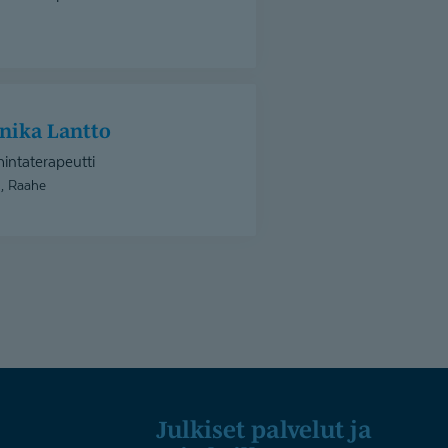
u
nnika Lantto
intaterapeutti
, Raahe
Julkiset palvelut ja