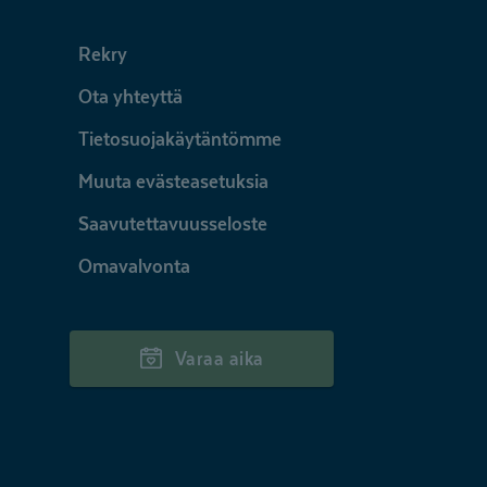
Rekry
Ota yhteyttä
Tietosuojakäytäntömme
Muuta evästeasetuksia
Saavutettavuusseloste
Omavalvonta
Varaa aika