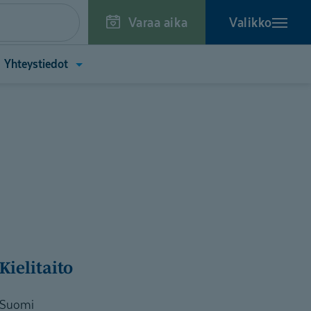
Varaa aika
Valikko
a
Avaa
Yhteystiedot
kko
valikko
toa
(Yhteystiedot)
tä)
Kielitaito
Suomi