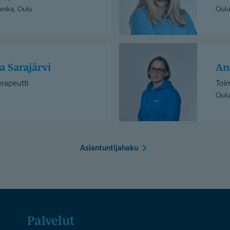
vieska, Oulu
Oul
Annika
Lantto
na Sarajärvi
A
erapeutti
Toim
Oulu
Asiantuntijahaku
Palvelut