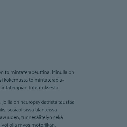
en toimintaterapeuttina. Minulla on
ksi kokemusta toimintaterapia-
intaterapian toteutuksesta.
 joilla on neuropsykiatrista taustaa
ksi sosiaalisissa tilanteissa
aavuuden, tunnesäätelyn sekä
i voi olla myös motoriikan,