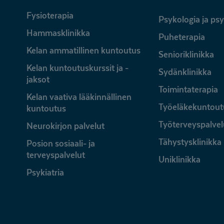
Fysioterapia
Psykologia ja ps
Hammasklinikka
Puheterapia
Kelan ammatillinen kuntoutus
Senioriklinikka
Kelan kuntoutuskurssit ja -
Sydänklinikka
jaksot
Toimintaterapia
Kelan vaativa lääkinnällinen
Työeläkekuntout
kuntoutus
Työterveyspalvel
Neurokirjon palvelut
Tähystysklinikka
Posion sosiaali- ja
terveyspalvelut
Uniklinikka
Psykiatria