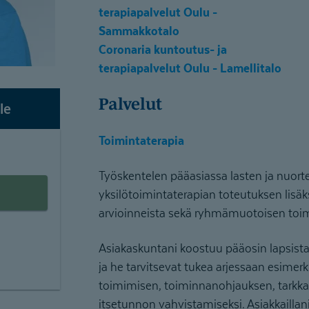
terapiapalvelut Oulu -
Sammakkotalo
Coronaria kuntoutus- ja
terapiapalvelut Oulu - Lamellitalo
Palvelut
le
Toimintaterapia
Työskentelen pääasiassa lasten ja nuort
yksilötoimintaterapian toteutuksen lisä
arvioinneista sekä ryhmämuotoisen toim
Asiakaskuntani koostuu pääosin lapsista,
ja he tarvitsevat tukea arjessaan esimerki
toimimisen, toiminnanohjauksen, tarkk
itsetunnon vahvistamiseksi. Asiakkaillan