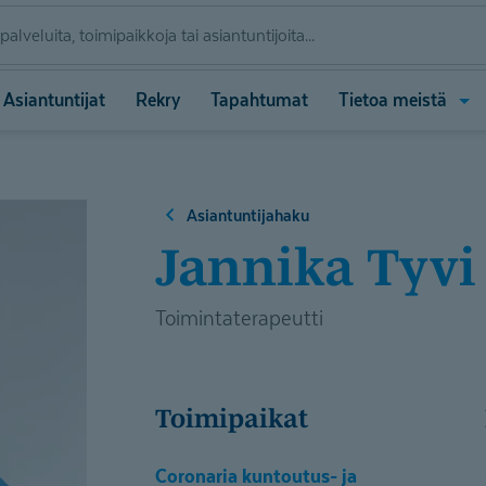
Ava
Asiantuntijat
Rekry
Tapahtumat
Tietoa meistä
vali
(Tie
meis
Asiantuntijahaku
Jannika Tyvi
Toimintaterapeutti
Toimipaikat
Coronaria kuntoutus- ja