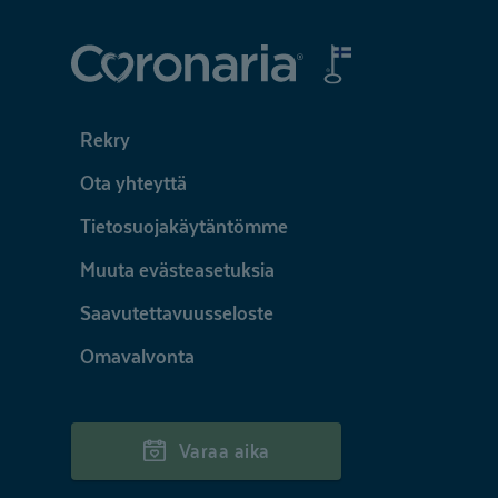
Coronaria
Rekry
Ota yhteyttä
Tietosuojakäytäntömme
Muuta evästeasetuksia
Saavutettavuusseloste
Omavalvonta
Varaa aika