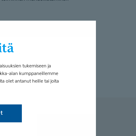
itä
, SPM ja SPM-P)
aisuuksien tukemiseen ja
tiikka-alan kumppaneillemme
 olet antanut heille tai joita
et
ita