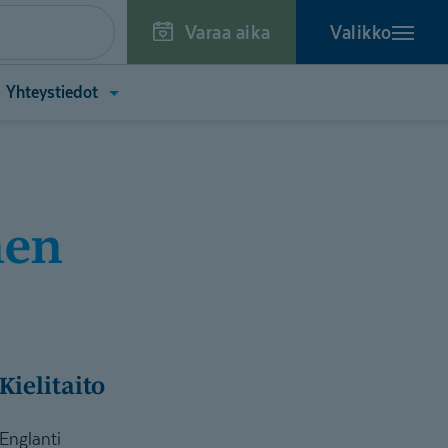
Varaa aika
Valikko
a
Avaa
Yhteystiedot
kko
valikko
toa
(Yhteystiedot)
tä)
nen
Kielitaito
Englanti