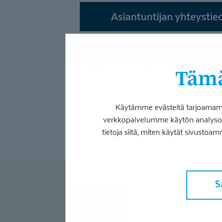
Asiantuntijan yhteystie
050 438 5733
etunimi.sukunimi@coronaria.fi
Tämä
Käytämme evästeitä tarjoamamme
verkkopalvelumme käytön analysoim
tietoja siitä, miten käytät sivustoam
S
L