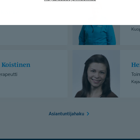
Anita
Mäntyaho
e Kanko
A
erapeutti
Toim
Kuo
Heidi
Keränen
a Koistinen
H
erapeutti
Toim
Kaja
Asiantuntijahaku