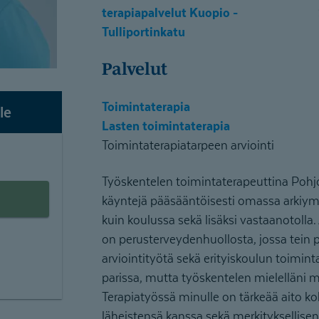
terapiapalvelut Kuopio -
Tulliportinkatu
Palvelut
Toimintaterapia
le
Lasten toimintaterapia
Toimintaterapiatarpeen arviointi
Työskentelen toimintaterapeuttina Pohj
käyntejä pääsääntöisesti omassa arkiymp
kuin koulussa sekä lisäksi vastaanotoll
on perusterveydenhuollosta, jossa tein p
arviointityötä sekä erityiskoulun toimint
parissa, mutta työskentelen mielelläni 
Terapiatyössä minulle on tärkeää aito k
läheistensä kanssa sekä merkityksellis