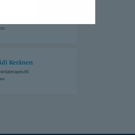
nita Mäntyaho
intaterapeutti
pio
eidi Keränen
intaterapeutti
ani