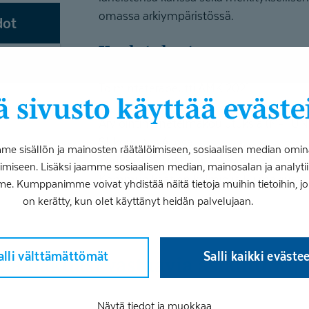
omassa arkiympäristössä.
dot
Koulutukset
Toimintaterapeutti AMK 2021
 sivusto käyttää eväste
Arviointimenetelmäkoulutuksia (M-FUN
SI-koulutus A-osa
 sisällön ja mainosten räätälöimiseen, sosiaalisen median omin
Zones of Regulation
iseen. Lisäksi jaamme sosiaalisen median, mainosalan ja analy
Kommunikaation kolmio ja kulmakivet
me. Kumppanimme voivat yhdistää näitä tietoja muihin tietoihin, joita
on kerätty, kun olet käyttänyt heidän palvelujaan.
alli välttämättömät
Salli kaikki eväste
isää hakuasi vastaavia asiantuntijo
Näytä tiedot ja muokkaa