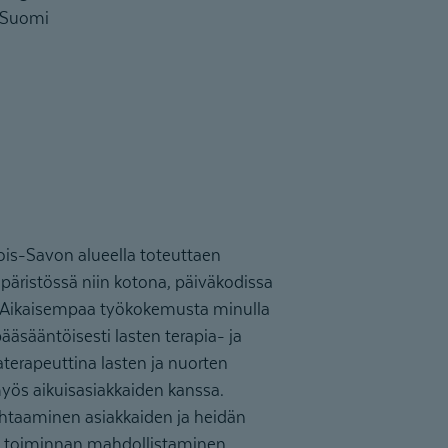
Suomi
ois-Savon alueella toteuttaen
äristössä niin kotona, päiväkodissa
a. Aikaisempaa työkokemusta minulla
ääsääntöisesti lasten terapia- ja
aterapeuttina lasten ja nuorten
myös aikuisasiakkaiden kanssa.
ohtaaminen asiakkaiden ja heidän
en toiminnan mahdollistaminen