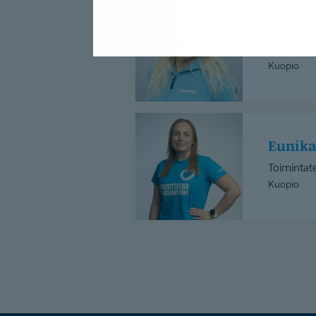
Anette
Kanko
Anett
Toimintat
Kuopio
Eunika
Koistinen
Eunik
Toimintat
Kuopio