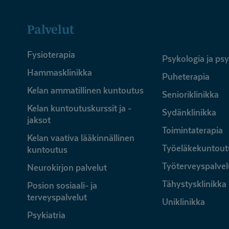
Palvelut
Fysioterapia
Psykologia ja ps
Hammasklinikka
Puheterapia
Kelan ammatillinen kuntoutus
Senioriklinikka
Kelan kuntoutuskurssit ja -
Sydänklinikka
jaksot
Toimintaterapia
Kelan vaativa lääkinnällinen
Työeläkekuntout
kuntoutus
Työterveyspalvel
Neurokirjon palvelut
Tähystysklinikka
Posion sosiaali- ja
terveyspalvelut
Uniklinikka
Psykiatria