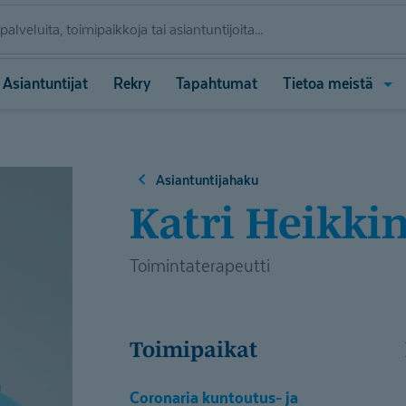
Ava
Asiantuntijat
Rekry
Tapahtumat
Tietoa meistä
vali
(Tie
meis
Asiantuntijahaku
Katri Heikki
Toimintaterapeutti
Toimipaikat
Coronaria kuntoutus- ja