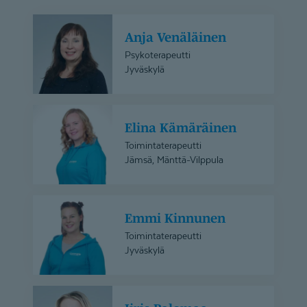
Anja
Anja Venäläinen
Venäläinen
Psykoterapeutti
Jyväskylä
Elina
Elina Kämäräinen
Kämäräinen
Toimintaterapeutti
Jämsä, Mänttä-Vilppula
Emmi
Emmi Kinnunen
Kinnunen
Toimintaterapeutti
Jyväskylä
Iiris