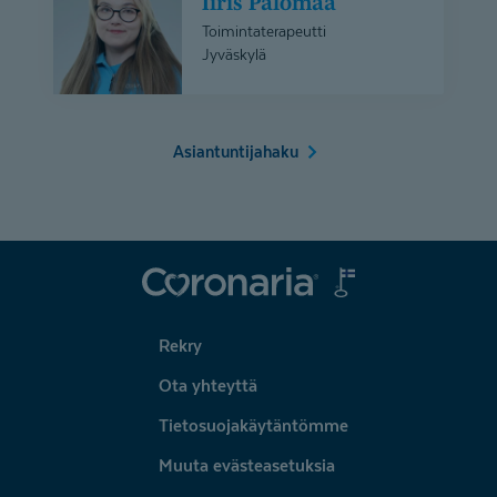
Iiris Palomaa
Palomaa
Toimintaterapeutti
Jyväskylä
Asiantuntijahaku
Coronaria
Rekry
Ota yhteyttä
Tietosuojakäytäntömme
Muuta evästeasetuksia