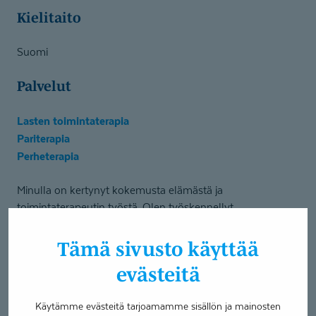
Kielitaito
Suomi
Palvelut
Lasten toimintaterapia
Pariterapia
Perheterapia
Minulla on kertynyt kokemusta elämästä ja
toimintaterapeutin työstä. Olen työskennellyt
perusterveydenhuollossa, yksityissektorilla,
keskussairaalassa sekä yliopistollisessa keskussairaalassa.
Tämä sivusto käyttää
Pisin kokemus minulla on lasten ja perheiden
evästeitä
kohtaamisesta mielenterveystyössä. Olen perehtynyt
syvällisesti lasten kehityksellisiin haasteisiin erityisesti
Käytämme evästeitä tarjoamamme sisällön ja mainosten
ajatellen heidän kykyään säädellä omaa käyttäytymistään.