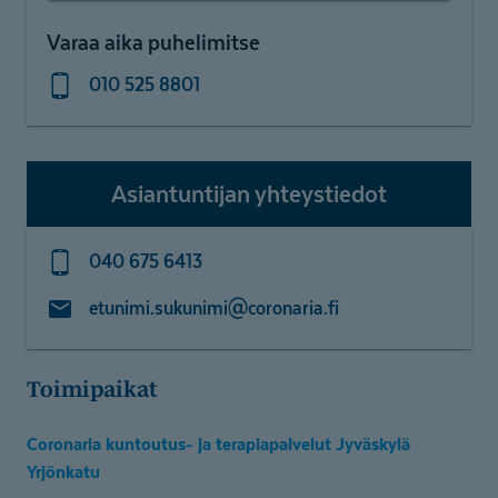
Varaa aika puhelimitse
010 525 8801
Asiantuntijan yhteystiedot
040 675 6413
etunimi.sukunimi@coronaria.fi
Toimipaikat
Coronaria kuntoutus- ja terapiapalvelut Jyväskylä
Yrjönkatu