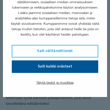
räätälöimiseen, sosiaalisen median ominaisuuksien
Olen perehtynyt aistitiedon käsittelyn ongelmiin, tunteiden,
tukemiseen ja verkkopalvelumme käytön analysoimiseen.
ajatusten sekä kehollisuuden kokemuksen
Lisäksi jaamme sosiaalisen median, mainosalan ja
ymmärtämiseen, sekä vuorovaikutuksellisten tekijöiden
analytiikka-alan kumppaneillemme tietoja siitä, miten
huomioimiseen käyttäytymisen haasteiden taustalla.
käytät sivustoamme. Kumppanimme voivat yhdistää näitä
tietoja muihin tietoihin, joita olet antanut heille tai joita on
Opiskelen tällä hetkellä pari- ja perheterapiaa Jyväskylän
kerätty, kun olet käyttänyt heidän palvelujaan.
yliopiston koulutusohjelmassa (PPT Espoo 2023-2026).
Minulle on mahdollista varata aikoja perhepsykoterapian
koulutusasiakkaaksi. Koulutusasiakkaan psykoterapia on
Salli välttämättömät
osa psykoterapiaopintojen harjoittelua, joka tapahtuu
vaativan eritystason psykoterapeuttien ja
Salli kaikki evästeet
kouluttajapsykoterapeuttien ohjauksessa.
Pyrin kehittämään kykyäni rakentaa keskustelua niin, että
Näytä tiedot ja muokkaa
asiakkaalleni syntyisi halu puhua ja kuunnella, sekä
yhdessä ymmärtää arjen todellisuutta. Olen valmis
tekemään työtä kanssasi pitkäjänteisesti, juuri sinun
tavoitteidesi edistämiseksi.