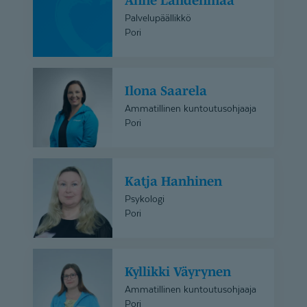
Anne Lahdenmaa
Lahdenmaa
Palvelupäällikkö
Pori
Ilona
Ilona Saarela
Saarela
Ammatillinen kuntoutusohjaaja
Pori
Katja
Katja Hanhinen
Hanhinen
Psykologi
Pori
Kyllikki
Kyllikki Väyrynen
Väyrynen
Ammatillinen kuntoutusohjaaja
Pori