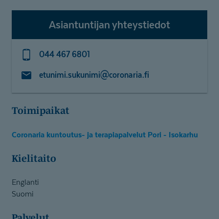
Asiantuntijan yhteystiedot
044 467 6801
etunimi.sukunimi@coronaria.fi
Toimipaikat
Coronaria kuntoutus- ja terapiapalvelut Pori - Isokarhu
Kielitaito
Englanti
Suomi
Palvelut