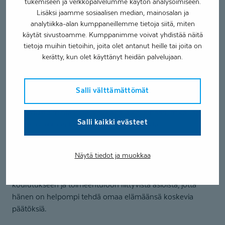
tukemiseen ja verkkopalvelumme käytön analysoimiseen.
Lisäksi jaamme sosiaalisen median, mainosalan ja
Olen kerryttänyt ammattitaitoani tehden useita eri
analytiikka-alan kumppaneillemme tietoja siitä, miten
ammatillisen kuntoutuksen palveluita sekä toimin tiiviisti
käytät sivustoamme. Kumppanimme voivat yhdistää näitä
yhteistyössä moniammatillisen tiimin, eri verkostotahojen
tietoja muihin tietoihin, joita olet antanut heille tai joita on
sekä työnantajien kanssa.
kerätty, kun olet käyttänyt heidän palvelujaan.
Taito-kuntoutuksessa suunnittelen tapaamisten sisällön
asiakkaan toiveista ja tarpeista lähtöisin. Voimme
Salli välttämättömät
tarvittaessa mennä tutustumaan yrityksiin, yhdistyksiin,
harrastustoimintaan tai vaikkapa ulkoilemaan, mikäli se
Salli kaikki evästeet
tukee asiakkaan tavoitteiden saavuttamista.
Minut voi tavata myös ammatillisessa
kuntoutusselvityksessä ohjaamassa ryhmiä tai työelämän
Näytä tiedot ja muokkaa
asiantuntijan roolissa. Annan asiakkaalle mahdollisimman
paljon tietoa eri mahdollisuuksista työelämään,
koulutukseen ja toimeentuloon liittyvistä asioista, jotta
hänen on helpompi tehdä omaa elämäänsä koskevia
päätöksiä.