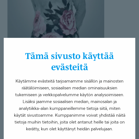
Tämä sivusto käyttää
evästeitä
Käytämme evästeitä tarjoamamme sisällön ja mainosten
räätälöimiseen, sosiaalisen median ominaisuuksien
Asiantuntijan yhteystiedot
tukemiseen ja verkkopalvelumme käytön analysoimiseen.
Lisäksi jaamme sosiaalisen median, mainosalan ja
analytiikka-alan kumppaneillemme tietoja siitä, miten
etunimi.sukunimi@coronaria.fi
käytät sivustoamme. Kumppanimme voivat yhdistää näitä
tietoja muihin tietoihin, joita olet antanut heille tai joita on
kerätty, kun olet käyttänyt heidän palvelujaan.
Toimipaikat