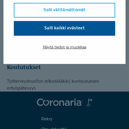
Salli välttämättömät
Coronaria kuntoutus- ja terapiapalvelut Turku -
Ajurinkatu
Coronaria kuntoutus- ja terapiapalvelut Raisio -
Salli kaikki evästeet
Coronaria Fysicos
Coronaria kuntoutus- ja terapiapalvelut Turku -
Kylpylähotelli Caribia
Näytä tiedot ja muokkaa
Koulutukset
Työterveyshuollon erikoislääkäri, kuntoutuksen
erityispätevyys
Coronaria
Rekry