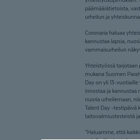
päämäärätietoista, vas
urheilun ja yhteiskunna
Coronaria haluaa yhtei
kannustaa lapsia, nuoria
vammaisurheilun näky
Yhteistyössä tarjotaan 
mukana Suomen Paralym
Day on yli 13-vuotiaill
innostaa ja kannustaa n
nuoria urheilemaan, niin
Talent Day -testipäivä 
taitovalmiustesteistä j
”Haluamme, että kaikki