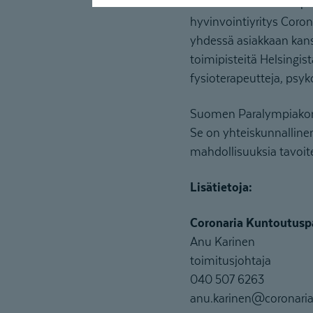
Coronaria Kuntoutuspal
hyvinvointiyritys Coron
yhdessä asiakkaan kanss
toimipisteitä Helsingist
fysioterapeutteja, psy
Suomen Paralympiakomit
Se on yhteiskunnallinen 
mahdollisuuksia tavoite
Lisätietoja:
Coronaria Kuntoutusp
Anu Karinen
toimitusjohtaja
040 507 6263
anu.karinen@coronaria.