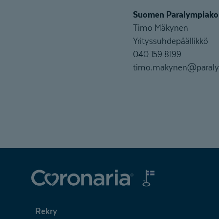
Suomen Paralympiako
Timo Mäkynen
Yrityssuhdepäällikkö
040 159 8199
timo.makynen@paraly
Coronaria
Rekry