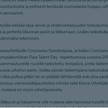
tuuntuntoista ja eettisesti kestävää suomalaista huippu-ur
n perusarvot.
styöllä edistää tasa-arvon ja yhdenvertaisuuden toteutumi
 ja perheitä liikunnan pariin ja liikkumaan. Lisäksi tarkoitu
vämmäksi tekeminen.
paraurheilijoille Coronarian fysioterapiaa, ja lisäksi Corona
piakomitean Para Talent Day -tapahtumissa vuosina 2019 
e vammautuneille nuorille tarkoitettu testipäivä, jonka tärk
uoria urheilun pariin. Vaikka päivän tärkeimpänä tarkoituks
 tätä polkua pitkin tie on pitkällä tähtäimellä auki aina para
koostuu vammaiskilpaurheilun infosta sekä Kasva Urheilijaks
a mukana on myös urheilijavieraita.
 liikkuvat ja haluamme olla mukana rakentamassa nuorille t