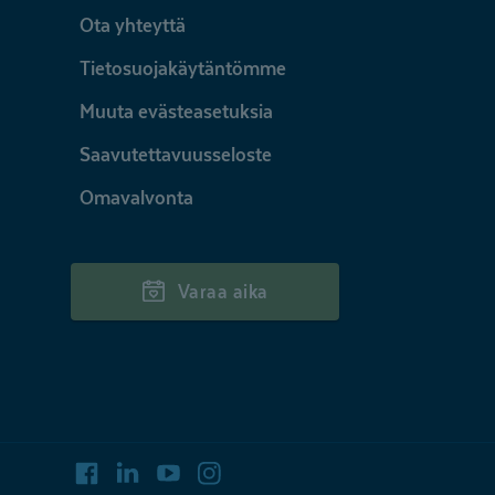
Ota yhteyttä
Tietosuojakäytäntömme
Muuta evästeasetuksia
Saavutettavuusseloste
Omavalvonta
Varaa aika
Facebook
LinkedIn
Youtube
Instagram