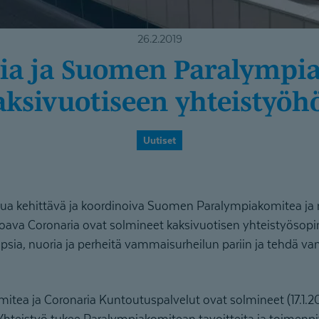
26.2.2019
aksivuotiseen yhteistyöh
Uutiset
a kehittävä ja koordinoiva Suomen Paralympiakomitea ja
joava Coronaria ovat solmineet kaksivuotisen yhteistyösop
apsia, nuoria ja perheitä vammaisurheilun pariin ja tehdä v
ea ja Coronaria Kuntoutuspalvelut ovat solmineet (17.1.20
hteistyö tukee Paralympiakomitean tavoitteita ja toimenpite