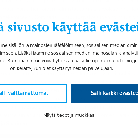
kitys paraurheilijoille, kuten kaikille urheilijoille on suuri, 
stämään paraurheilijoiden valmistautumista arvokisoihin. H
n tekemiseen”, Coronaria Kuntoutuspalveluiden toimitusjo
 sivusto käyttää eväste
piakomitea ja Coronaria Kuntoutuspalvelut toteuttavat yh
 sisällön ja mainosten räätälöimiseen, sosiaalisen median omin
a tavoitteena on, että Coronarian eri alojen terapeutit py
iseen. Lisäksi jaamme sosiaalisen median, mainosalan ja analy
kaitaan paraurheilun pariin.
me. Kumppanimme voivat yhdistää näitä tietoja muihin tietoihin, joita
on kerätty, kun olet käyttänyt heidän palvelujaan.
eidän osaamisellaan on tärkeä merkitys useissa eri rooleissa 
va fysioterapeutti voi olla ensimmäinen henkilö, jonka muk
 tai jopa perheelle yhteisen urheiluharrastuksen. Huippuva
alli välttämättömät
Salli kaikki eväste
ioterapeutti taas toimii osana valmennustiimiä, joka auttaa u
ämään yhdessä Coronarian kanssa eri toimintamuotoja, mit
paraurheilun asiantuntijaverkostoa, sanoo Suomen Paralym
Näytä tiedot ja muokkaa
ja Saarinen
.