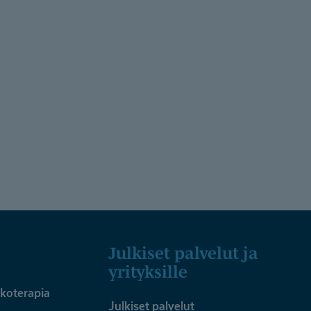
n
Julkiset palvelut ja
yrityksille
ykoterapia
Julkiset palvelut