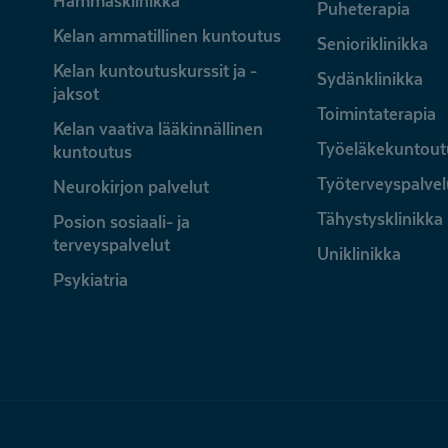
Hammasklinikka
Puheterapia
Kelan ammatillinen kuntoutus
Senioriklinikka
Kelan kuntoutuskurssit ja -
Sydänklinikka
jaksot
Toimintaterapia
Kelan vaativa lääkinnällinen
Työeläkekuntout
kuntoutus
Työterveyspalvel
Neurokirjon palvelut
Tähystysklinikka
Posion sosiaali- ja
terveyspalvelut
Uniklinikka
Psykiatria