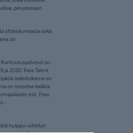
heilua, perustanaan
sta yhteiskunnassa sekä
ksena on
ria Kuntoutuspalvelut on
ja 2020. Para Talent
eimpänä tarkoituksena on
ena on innostaa kaikkia
lympialaisiin asti. Para
i -
ietä huippu-urheilun