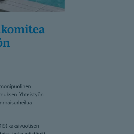
ön
 monipuolinen
imuksen. Yhteistyön
ammaisurheilua
19) kaksivuotisen
itä, jotka edistävät