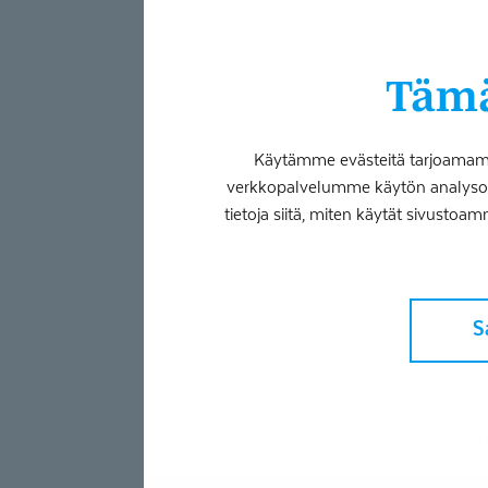
polulle. Kuntoutuksen mer
fysioterapia tulee edi
yhteiskunnallisen hyvä
Tämä
kertoo.
Lisäksi Suomen Paralym
Käytämme evästeitä tarjoamamme
koulutustoimintaa, jonk
verkkopalvelumme käytön analysoim
ohjaamaan nuoria asiak
tietoja siitä, miten käytät sivustoam
”Fysioterapeuteilla ja h
Lajikokeiluun rohkaise
ja löytämään itselleen
S
urheilijan rinnalla fys
On upeaa päästä kehitt
voivat olla vahva osa 
kehittämispäällikkö
Kat