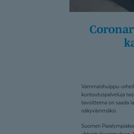
Coronaria ja Suomen Paralympia­komitea
k
Vammaishuippu-urheilu
kuntoutuspalveluja tar
tavoitteena on saada l
näkyvämmäksi.
Suomen Paralympiakomit
yhteistyösopimuksen. Y