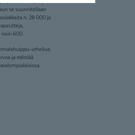
, ja osa terveys- ja
 kun se suunnitellaan
asiakkaita n. 28 000 ja
rapeutteja,
ä noin 600.
ammaishuippu-urheilua.
arvoa ja edistää
aralympialaisissa.