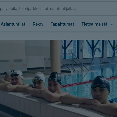
Ava
Asiantuntijat
Rekry
Tapahtumat
Tietoa meistä
vali
(Tie
meis