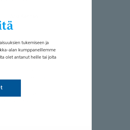
joten esimerkiksi
aluamme osallistua
htaja
Anu Karinen
itä
teistyössä
aisuuksien tukemiseen ja
styvät paremmin
tiikka-alan kumppaneillemme
 olet antanut heille tai joita
paraurheilijan polulla.
ana innostuu liikkumaan
iheeseen edenneen
et
rheilijaa menestykseen.
en fysioterapeutit
piakomitean