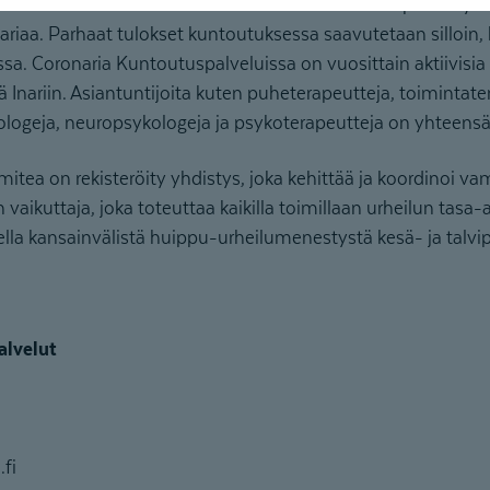
velut on Suomen suurin monialainen kuntoutuspalveluyritys
ariaa. Parhaat tulokset kuntoutuksessa saavutetaan silloin,
a. Coronaria Kuntoutuspalveluissa on vuosittain aktiivisia 
ä Inariin. Asiantuntijoita kuten puheterapeutteja, toimintate
kologeja, neuropsykologeja ja psykoterapeutteja on yhteens
ea on rekisteröity yhdistys, joka kehittää ja koordinoi v
vaikuttaja, joka toteuttaa kaikilla toimillaan urheilun tasa-
lla kansainvälistä huippu-urheilumenestystä kesä- ja talvip
alvelut
fi