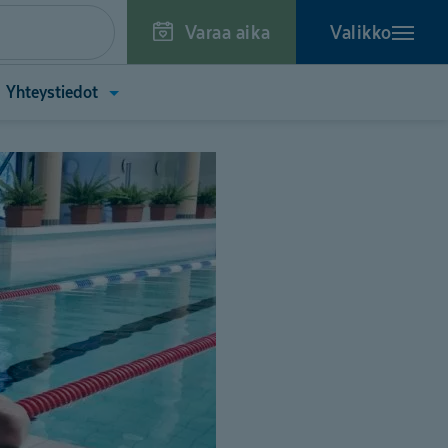
Varaa aika
Valikko
a
Avaa
Yhteystiedot
kko
valikko
toa
(Yhteystiedot)
tä)