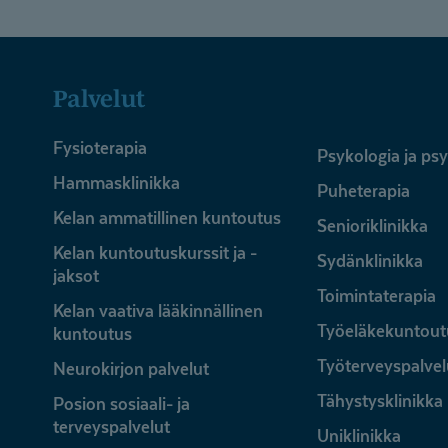
Palvelut
Fysioterapia
Psykologia ja ps
Hammasklinikka
Puheterapia
Kelan ammatillinen kuntoutus
Senioriklinikka
Kelan kuntoutuskurssit ja -
Sydänklinikka
jaksot
Toimintaterapia
Kelan vaativa lääkinnällinen
Työeläkekuntout
kuntoutus
Työterveyspalvel
Neurokirjon palvelut
Tähystysklinikka
Posion sosiaali- ja
terveyspalvelut
Uniklinikka