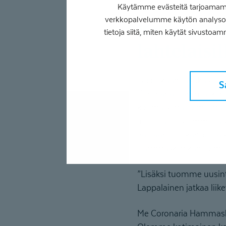
keskustassa. Myös toi
Käytämme evästeitä tarjoamamme
verkkopalvelumme käytön analysoim
Kotimaista ja laadukasta hammashoitoa
tietoja siitä, miten käytät sivustoam
lahtelaisi
”Jo pitkään tasokasta 
S
Coronaria Hammasklinik
kotimaisena toimijana
alueella. Pystymme jatk
vastaanotot kahdessa kä
Hammasklinikan toimit
”Lisäksi tuomme uusinta
Lappalainen jatkaa lii
Me Coronaria Hammaskli