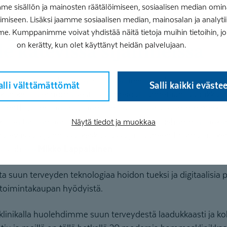
mipisteen puhelinnumero pysyy samana.
 sisällön ja mainosten räätälöimiseen, sosiaalisen median omin
iseen. Lisäksi jaamme sosiaalisen median, mainosalan ja analy
me. Kumppanimme voivat yhdistää näitä tietoja muihin tietoihin, joita
on kerätty, kun olet käyttänyt heidän palvelujaan.
lle kätevissä sijainneissa
täyden palvelun hammashoitoa alueen asukkaille tarjonnut
alli välttämättömät
Salli kaikki eväste
an ketjua erinomaisesti, sillä meidät tunnetaan laadukka
. DentHousen laajan osaamisen avulla vahvistamme merkit
ossa tarjoamaan lahtelaisille kattavat erikoishammaslääkäri
Näytä tiedot ja muokkaa
tevässä sijainnissa: keskustassa ja Launeen Prismalla.”, ke
usjohtaja
Mikko Lappalainen
.
 suun terveyden teknologiaa hoidon tueksi ja digitaalisia pal
ketoimintakaupan hyödyistä.
nikalla huolehdimme suun terveydestä laadukkaasti ja kok