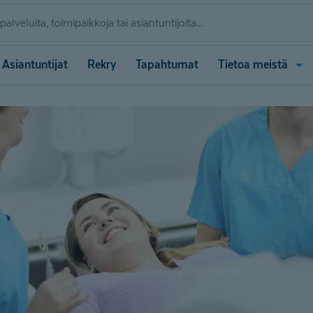
Ava
Asiantuntijat
Rekry
Tapahtumat
Tietoa meistä
vali
(Tie
meis