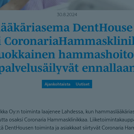
30.8.2024
i Coronaria­Ham­mask­li­ni
uok­kainen hammashoito 
palvelusäilyvät ennallaa
Ajankohtaista
Uutiset
kka Oy:n toiminta laajenee Lahdessa, kun hammaslääkäri
utta osaksi Coronaria Hammasklinikkaa. Liiketoimintakaup
ä DentHousen toiminta ja asiakkaat siirtyvät Coronaria H