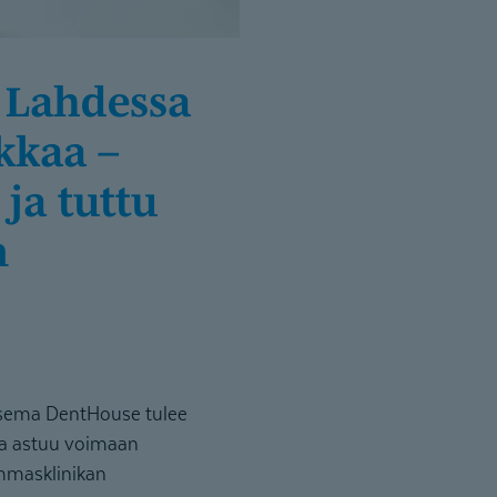
kkaa –
ja tuttu
n
asema DentHouse tulee
pa astuu voimaan
ammasklinikan