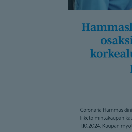
Hammaslää­kä­riasema DentHouse Lahdessa
osaks
korkeal
Coronaria Hammasklini
liiketoimintakaupan ka
1.10.2024. Kaupan myöt