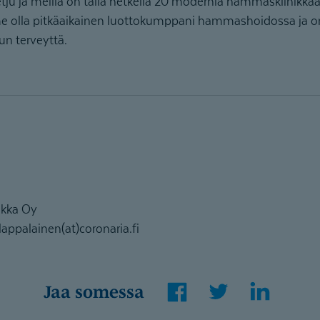
u ja meillä on tällä hetkellä 20 modernia hammasklinikkaa
olla pitkäaikainen luottokumppani hammashoidossa ja 
un terveyttä.
ikka Oy
lappalainen(at)coronaria.fi
Facebook
Twitter
LinkedI
Jaa somessa