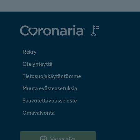
Coronaria
Rekry
Ota yhteyttä
Tietosuojakäytäntömme
Muuta evästeasetuksia
Saavutettavuusseloste
Omavalvonta
Varaa aika