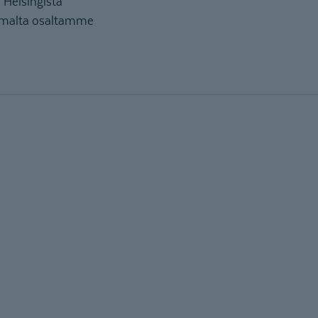
 Helsingistä
omalta osaltamme
n