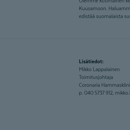
Olemme kotimainen ketj
Kuusamoon. Haluamme 
edistää suomalaista su
Lisätiedot:
Mikko Lappalainen
Toimitusjohtaja
Coronaria Hammasklin
p. 040 5737 912, mikko.