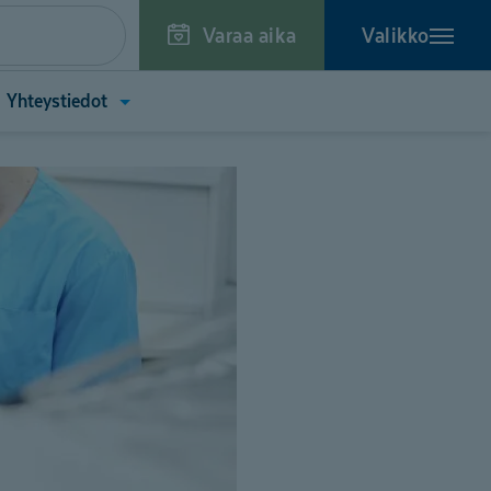
Varaa aika
Valikko
a
Avaa
Yhteystiedot
kko
valikko
toa
(Yhteystiedot)
tä)