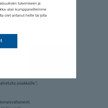
aisuuksien tukemiseen ja
tiikka-alan kumppaneillemme
 olet antanut heille tai joita
 DentHouse täydentää
et
ana ja mutkattomana
tävästi palveluamme
palvelut ja
rtoo Coronaria
veluita asiakkaille.”,
onaisvaltaisesti.