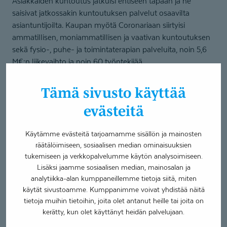
Asiakkaiden kuntoutus jatkuisi entiseen tapaan ja he
saisivat jatkossakin kuntoutuksen palvelut osaavilta
asiantuntijoilta. Kaupan myötä Coronariaan siirtyisi
ammatillisen, moniammatillisen ja vaativan kuntoutuksen
sekä fysio-, puhe- ja toimintaterapian palveluita, noin 5,6
M€:n liikevaihto ja noin 60 työntekijää.
Tämä sivusto käyttää
Livellä on pitkä historia kuntoutuksen osaajana.
Liiketoimintakaupan taustalla on pidempään jatkunut
evästeitä
kuntoutustoimialan muutos, joka on vaikuttanut
merkittävästi yksityisten kuntoutuspalveluiden
Käytämme evästeitä tarjoamamme sisällön ja mainosten
tuottamiseen. Tämän kaupan myötä asiakkaamme
räätälöimiseen, sosiaalisen median ominaisuuksien
pääsevät entistä monipuolisempien palveluiden piiriin,
tukemiseen ja verkkopalvelumme käytön analysoimiseen.
ja nykyinen henkilöstö osaksi vakaata ja arvostettua
Lisäksi jaamme sosiaalisen median, mainosalan ja
alan toimijaa, jolla on valtakunnalliset resurssit
analytiikka-alan kumppaneillemme tietoja siitä, miten
kuntoutusliiketoiminnan pitkäjänteiseen kehittämiseen,
käytät sivustoamme. Kumppanimme voivat yhdistää näitä
toteaa Live-säätiön toimitusjohtaja
Marja Pajulahti
.
tietoja muihin tietoihin, joita olet antanut heille tai joita on
kerätty, kun olet käyttänyt heidän palvelujaan.