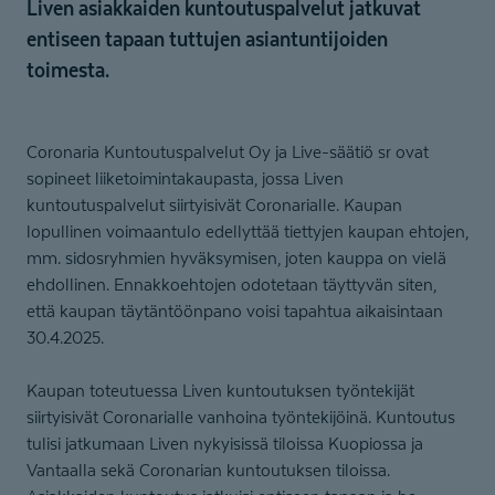
Liven asiakkaiden kuntoutuspalvelut jatkuvat
entiseen tapaan tuttujen asiantuntijoiden
toimesta.
Coronaria Kuntoutuspalvelut Oy ja Live-säätiö sr ovat
sopineet liiketoimintakaupasta, jossa Liven
kuntoutuspalvelut siirtyisivät Coronarialle. Kaupan
lopullinen voimaantulo edellyttää tiettyjen kaupan ehtojen,
mm. sidosryhmien hyväksymisen, joten kauppa on vielä
ehdollinen. Ennakkoehtojen odotetaan täyttyvän siten,
että kaupan täytäntöönpano voisi tapahtua aikaisintaan
30.4.2025.
Kaupan toteutuessa Liven kuntoutuksen työntekijät
siirtyisivät Coronarialle vanhoina työntekijöinä. Kuntoutus
tulisi jatkumaan Liven nykyisissä tiloissa Kuopiossa ja
Vantaalla sekä Coronarian kuntoutuksen tiloissa.