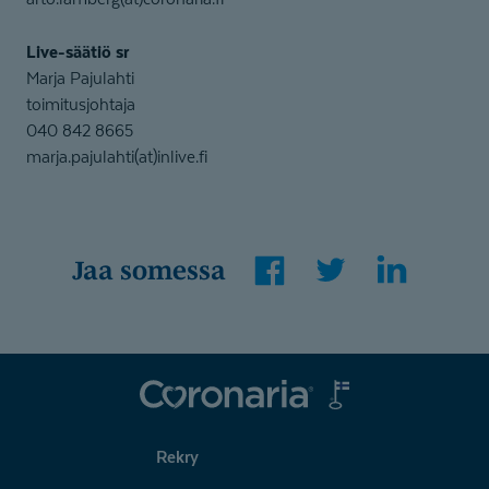
Live-säätiö sr
Marja Pajulahti
toimitusjohtaja
040 842 8665
marja.pajulahti(at)inlive.fi
Facebook
Twitter
LinkedIn
Jaa somessa
Coronaria
Rekry