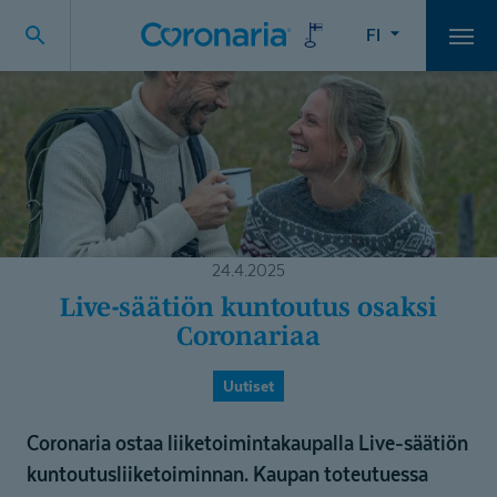
FI
Vali
24.4.2025
Live-säätiön kuntoutus osaksi
Coronariaa
Uutiset
Coronaria ostaa liiketoimintakaupalla Live-säätiön
kuntoutusliiketoiminnan. Kaupan toteutuessa