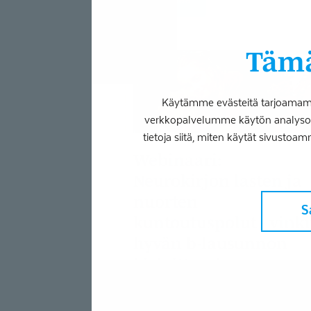
Tämä
Käytämme evästeitä tarjoamamme
verkkopalvelumme käytön analysoim
tietoja siitä, miten käytät sivustoam
Webinaari:
Neurokirjon lasten ja
nuorten
S
kuntoutuspolut - vinki
hyvän b-lausunnon
kirjoittamiseen
Webinaarissa käsitellään neurokirjon
lasten ja nuorten kuntoutuspolkuja sekä