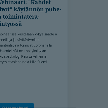
ahdet
ivot" käytännön puhe-
a toimintate­ra­
iatyössä
binaarissa käsitellään kykyä säädellä
nnetiloja ja käyttäytymistä.
iantuntijoina toimivat Coronarialla
öskentelevät neuropsykologian
ikoispsykologi Kirsi Eskelinen ja
krytointiasiantuntija Miia Suomi.
Katso webinaari