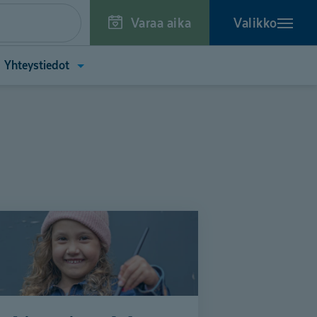
Varaa aika
Valikko
a
Avaa
Yhteystiedot
kko
valikko
toa
(Yhteystiedot)
tä)