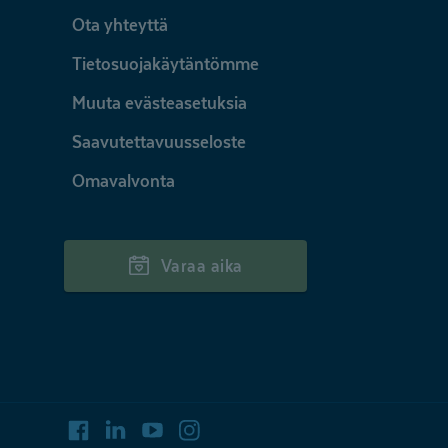
Ota yhteyttä
Tietosuojakäytäntömme
Muuta evästeasetuksia
Saavutettavuusseloste
Omavalvonta
Varaa aika
Facebook
LinkedIn
Youtube
Instagram