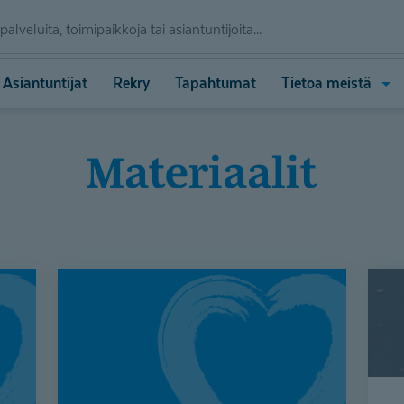
Ava
Asiantuntijat
Rekry
Tapahtumat
Tietoa meistä
vali
(Tie
meis
Materiaalit