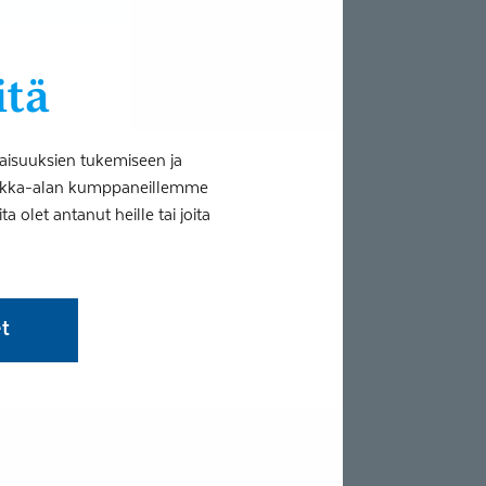
itä
aisuuksien tukemiseen ja
tiikka-alan kumppaneillemme
 olet antanut heille tai joita
et