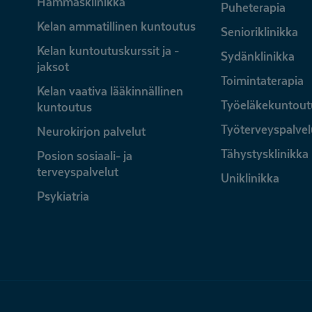
Hammasklinikka
Puheterapia
Kelan ammatillinen kuntoutus
Senioriklinikka
Kelan kuntoutuskurssit ja -
Sydänklinikka
jaksot
Toimintaterapia
Kelan vaativa lääkinnällinen
Työeläkekuntout
kuntoutus
Työterveyspalvel
Neurokirjon palvelut
Tähystysklinikka
Posion sosiaali- ja
terveyspalvelut
Uniklinikka
Psykiatria