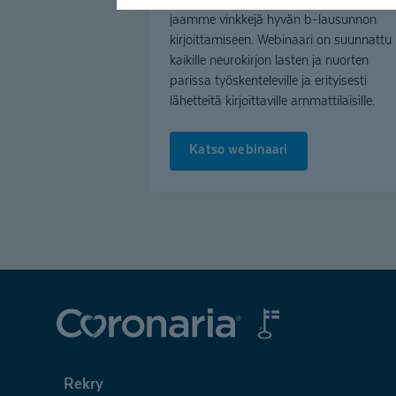
jaamme vinkkejä hyvän b-lausunnon
kirjoittamiseen. Webinaari on suunnattu
kaikille neurokirjon lasten ja nuorten
parissa työskenteleville ja erityisesti
lähetteitä kirjoittaville ammattilaisille.
Katso webinaari
Coronaria
Rekry