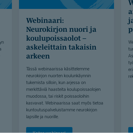
Webinaari: "K
a
Webinaari:
j
Neurokirjon nuori ja
p
koulupois­saolot –
vyn
We
askeleittain takaisin
a
tu
arkeen
-
As
ty
Tässä webinaarissa käsittelemme
er
neurokirjon nuorten koulunkäynnin
re
tukemista silloin, kun arjessa on
merkittäviä haasteita koulupoissaolojen
muodossa, tai riskit poissaoloihin
kasvavat. Webinaarissa saat myös tietoa
kuntoutuspalveluistamme neurokirjon
lapsille ja nuorille.
Katso webinaari