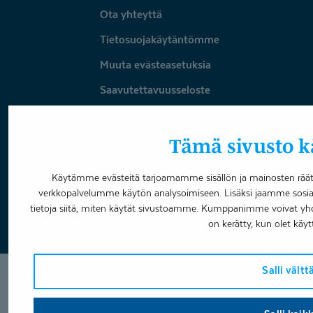
Ota yhteyttä
Tietosuojakäytäntömme
Muuta evästeasetuksia
Saavutettavuusseloste
Omavalvonta
Tämä sivusto kä
Varaa aika
Käytämme evästeitä tarjoamamme sisällön ja mainosten räätä
verkkopalvelumme käytön analysoimiseen. Lisäksi jaamme sosia
Facebook
LinkedIn
Youtube
Instagram
tietoja siitä, miten käytät sivustoamme. Kumppanimme voivat yhdistää
on kerätty, kun olet käyt
Salli vält