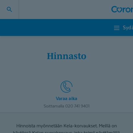
Sydä
Sydänklinikka
Hinnasto
Varaa aika
Soittamalla 020 741 9401
Hinnoista myönnetään Kela-korvaukset. Meillä on
käytössä Kelan suorakorvaus, joka toimii näyttämällä