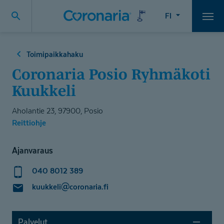
FI
Vali
Toimipaikkahaku
Coronaria Posio Ryhmäkoti
Kuukkeli
Aholantie 23, 97900, Posio
Reittiohje
Ajanvaraus
040 8012 389
kuukkeli@coronaria.fi
Palvelut