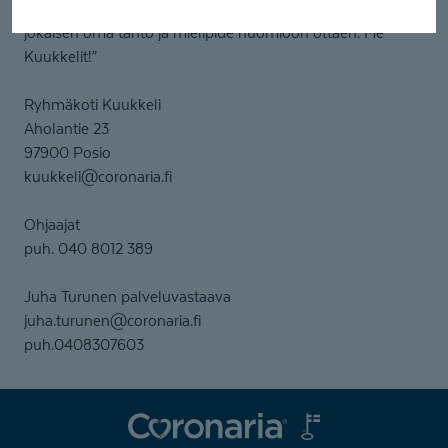
”Yhteisöllistä toimintaa turvallisessa ympäristössä –
jokaisen oma tahto ja mielipide huomioon ottaen. Me
Kuukkelit!”
Ryhmäkoti Kuukkeli
Aholantie 23
97900 Posio
kuukkeli@coronaria.fi
Ohjaajat
puh. 040 8012 389
Juha Turunen palveluvastaava
juha.turunen@coronaria.fi
puh.0408307603
Coronaria