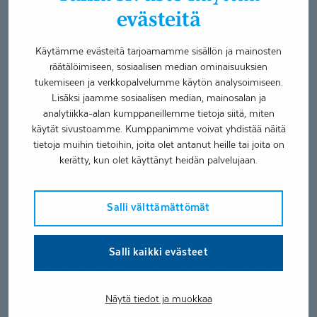
yhteisöllisyyden tukeminen motivoivat toimimaan ja
evästeitä
luovat turvallisuutta. Jokaisella asukkaalla on halutessaan
mahdollisuus myös yksinoloon esim. omassa
huoneessaan. Asukkaiden päivät täyttyvät harrastuksista,
Käytämme evästeitä tarjoamamme sisällön ja mainosten
räätälöimiseen, sosiaalisen median ominaisuuksien
kodin arkiaskareista kuten pyykinpesusta, ruuanlaitosta,
tukemiseen ja verkkopalvelumme käytön analysoimiseen.
pöydän kattamisesta ja yhdessä toimimisesta sekä kotona
Lisäksi jaamme sosiaalisen median, mainosalan ja
että kodin ulkopuolella. Mieluisia asioita Kuukkelissa ovat
analytiikka-alan kumppaneillemme tietoja siitä, miten
mm. ulkoilu, erilaiset retket ja tapahtumat, musiikki,
käytät sivustoamme. Kumppanimme voivat yhdistää näitä
pelaaminen, leivonta sekä vieraiden käynnit.
tietoja muihin tietoihin, joita olet antanut heille tai joita on
kerätty, kun olet käyttänyt heidän palvelujaan.
Kuukkelin välittömässä läheisyydessä sijaitsee päivä- ja
työtoiminta Toimari, jossa asukkailla on mahdollisuus
osallistua monipuoliseen päivätoimintaan. Ryhmäkodin
Salli välttämättömät
läheisyydessä sijaitsee myös seitsemän tuetun asumisen
asuntoa, Kotitien tukiasunnot. Näissä asunnoissa asuvat
Salli kaikki evästeet
henkilöt osallistuvat toiveidensa mukaan Kuukkelin
asiakkaiden kanssa esim. erilaisiin tapahtumiin ja saavat
tarvittavaa tukea Kuukkelin hoitajilta.
Näytä tiedot ja muokkaa