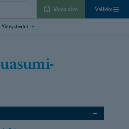
Varaa aika
Valikko
a
Avaa
Yhteystiedot
kko
valikko
toa
(Yhteystiedot)
tä)