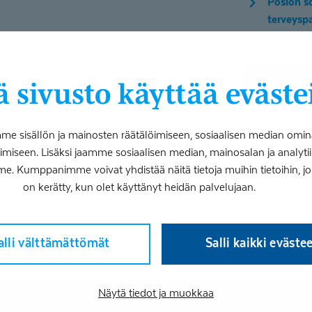
Posion so
terveyspa
 tehostetut palveluasumisyksiköt
Palvelual
 sivusto käyttää eväste
kö Suvanto. Tavoitteena on tarjota
a, yksilöllistä, omatoimisuutta tukevaa
periaatteiden mukaan.
 sisällön ja mainosten räätälöimiseen, sosiaalisen median omin
iseen. Lisäksi jaamme sosiaalisen median, mainosalan ja analy
me. Kumppanimme voivat yhdistää näitä tietoja muihin tietoihin, joita
on kerätty, kun olet käyttänyt heidän palvelujaan.
alli välttämättömät
Salli kaikki eväste
Näytä tiedot ja muokkaa