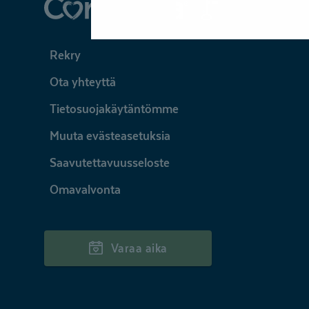
Coronaria
Rekry
Ota yhteyttä
Tietosuojakäytäntömme
Muuta evästeasetuksia
Saavutettavuusseloste
Omavalvonta
Varaa aika