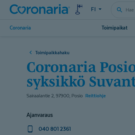
FI
Coronaria
Toimipaikat
Toimipaikkahaku
Coronaria Posio Ikäihmisten palveluasu­mi­
syksikkö Suvan
Sairaalantie 2, 97900, Posio
Reittiohje
Ajanvaraus
040 801 2361