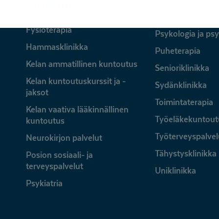
Palvelut
Fysioterapia
Psykologia ja ps
Hammasklinikka
Puheterapia
Kelan ammatillinen kuntoutus
Senioriklinikka
Kelan kuntoutuskurssit ja -
Sydänklinikka
jaksot
Toimintaterapia
Kelan vaativa lääkinnällinen
Työeläkekuntout
kuntoutus
Työterveyspalvel
Neurokirjon palvelut
Tähystysklinikka
Posion sosiaali- ja
terveyspalvelut
Uniklinikka
Psykiatria