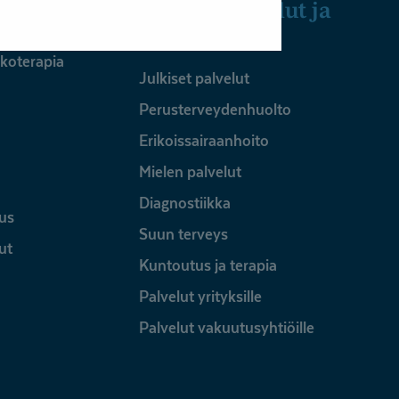
Julkiset palvelut ja
yrityksille
ykoterapia
Julkiset palvelut
Perusterveydenhuolto
Erikoissairaanhoito
Mielen palvelut
Diagnostiikka
us
Suun terveys
ut
Kuntoutus ja terapia
Palvelut yrityksille
Palvelut vakuutusyhtiöille