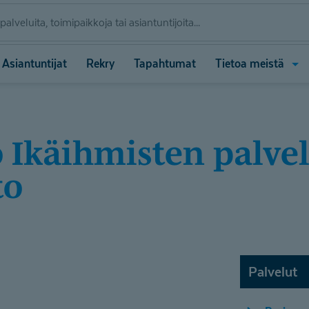
Ava
Asiantuntijat
Rekry
Tapahtumat
Tietoa meistä
vali
(Tie
meis
to
Palvelut