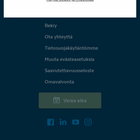
Coronaria
Rekry
Ota yhteyttä
Tietosuojakäytäntömme
Muuta evästeasetuksia
Saavutettavuusseloste
Omavalvonta
Varaa aika
Facebook
LinkedIn
Youtube
Instagram