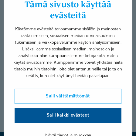
Tämä sivusto käyttää
nuoruuden
lähde
evästeitä
Käytämme evästeitä tarjoamamme sisällön ja mainosten
räätälöimiseen, sosiaalisen median ominaisuuksien
tukemiseen ja verkkopalvelumme käytön analysoimiseen.
Lisäksi jaamme sosiaalisen median, mainosalan ja
Uniapneaan käytettävä CPAP-hoito
analytiikka-alan kumppaneillemme tietoja siitä, miten
on nuoruuden lähde
käytät sivustoamme. Kumppanimme voivat yhdistää näitä
tietoja muihin tietoihin, joita olet antanut heille tai joita on
Unihäiriöt
17.12.2018
kerätty, kun olet käyttänyt heidän palvelujaan.
Vakavaan tautiin on harvoin tarjolla nopea, tehokas ja
helppo hoito. CPAP-laite on tällainen hoito
Salli välttämättömät
uniapneapotilaalle....
Salli kaikki evästeet
Näytä tiedot ja muokkaa