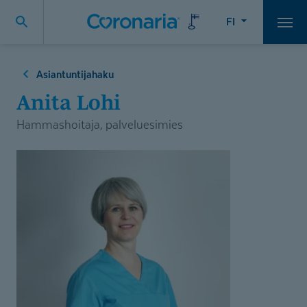
FI
Vali
Asiantuntijahaku
Anita Lohi
Hammashoitaja, palveluesimies