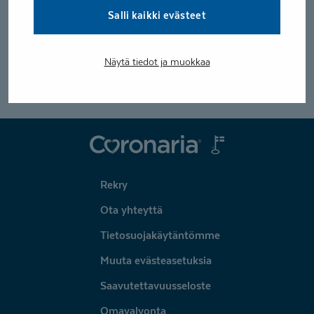
Salli kaikki evästeet
Coronaria Hammasklinikka Kuusamo
Kielitaito
Näytä tiedot ja muokkaa
Suomi
Coronaria
Rekry
Ota yhteyttä
Tietosuojakäytäntömme
Muuta evästeasetuksia
Saavutettavuusseloste
Omavalvonta