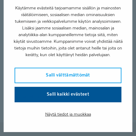
Coronaria kuntoutus- ja terapiapalvelut Jyväskylä -
Yliopistonkatu
Käytämme evästeitä tarjoamamme sisällön ja mainosten
räätälöimiseen, sosiaalisen median ominaisuuksien
tukemiseen ja verkkopalvelumme käytön analysoimiseen.
Kielitaito
Lisäksi jaamme sosiaalisen median, mainosalan ja
analytiikka-alan kumppaneillemme tietoja siitä, miten
Suomi
käytät sivustoamme. Kumppanimme voivat yhdistää näitä
tietoja muihin tietoihin, joita olet antanut heille tai joita on
Palvelut
kerätty, kun olet käyttänyt heidän palvelujaan.
Toimintaterapia
Salli välttämättömät
Erityisosaaminen
Salli kaikki evästeet
Neurologiset sairaudet
Näytä tiedot ja muokkaa