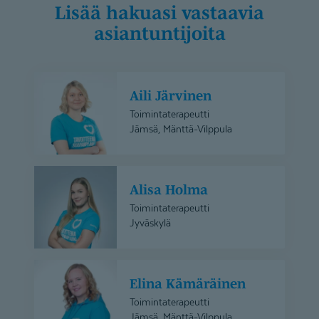
Lisää hakuasi vastaavia
asiantuntijoita
Aili
Aili Järvinen
Järvinen
Toimintaterapeutti
Jämsä, Mänttä-Vilppula
Alisa
Alisa Holma
Holma
Toimintaterapeutti
Jyväskylä
Elina
Elina Kämäräinen
Kämäräinen
Toimintaterapeutti
Jämsä, Mänttä-Vilppula