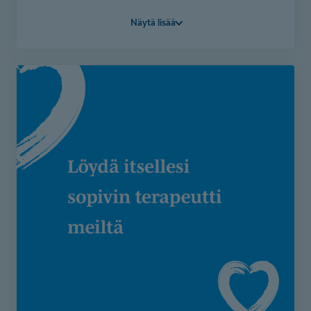
kaverisuhteissa toimiminen kuormittaa?
Näytä lisää
Kaipaatteko tukea arjen sujumiseen, omatoimisuuteen
tai tunnesäätelyyn?
Toimintaterapian sarjakortti tarjoaa matalan kynnyksen
tuen ja saat toimintaterapiakäynnit edullisemmin.
Työskentelemme sekä taitojen että arjen rakenteiden
parissa, jotta arki olisi sujuvampaa ja kevyempää koko
perheelle. Etsimme teille sopivimman terapeutin.
Sarjakortit ovat nyt saatavilla Jämsässä, Jyväskylässä,
Kotka, Kouvolassa, Lappeenrannassa, Seinäjoella,
Vaasassa, Kittilässä ja Rovaniemellä
Tutustu sarjakortteihin