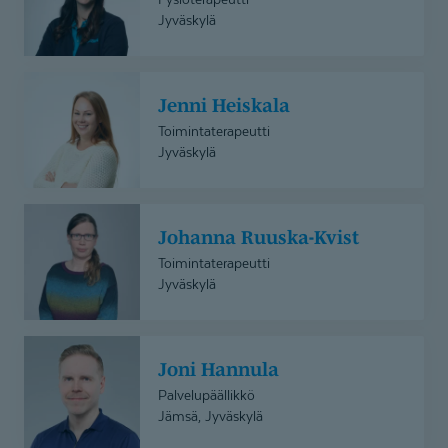
Jyväskylä
Jenni
Jenni Heiskala
Heiskala
Toimintaterapeutti
Jyväskylä
Johanna
Johanna Ruuska-Kvist
Ruuska-
Kvist
Toimintaterapeutti
Jyväskylä
Joni
Joni Hannula
Hannula
Palvelupäällikkö
Jämsä, Jyväskylä