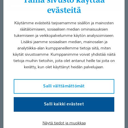
kuntoutus­jaksoille
evästeitä
Käytämme evästeitä tarjoamamme sisällön ja mainosten
Coronaria kuntoutus- ja terapiapalvelut Jyväskylä
räätälöimiseen, sosiaalisen median ominaisuuksien
Yliopistonkadulla tehdään Kelan myöntämää työ- ja
tukemiseen ja verkkopalvelumme käytön analysoimiseen.
toimintakykykuntoutusta (AKSE eli ammatillinen
Lisäksi jaamme sosiaalisen median, mainosalan ja
kuntoutusselvitys). Lisäksi toimipiste tarjoaa fysio- ja
analytiikka-alan kumppaneillemme tietoja siitä, miten
toimintaterapiapalveluja. Sijaitsemme 3. kerroksessa.
käytät sivustoamme. Kumppanimme voivat yhdistää näitä
Palvelemme laajasti koko Keski-Suomen alueella.
tietoja muihin tietoihin, joita olet antanut heille tai joita on
kerätty, kun olet käyttänyt heidän palvelujaan.
Palvelemme
Toimipaikka on avoinna ma-pe sopimuksen mukaan.
Salli välttämättömät
Kuntoutuksen keskitetty asiakaspalvelu p. 010 525 8801
palvelee ma-pe klo 8–16 valtakunnallisesti kaikkia
Salli kaikki evästeet
kuntoutus- ja terapiapalveluiden asiakkaita.
Varaa aika fysioterapiaan, hierontaan tai jalkahoitoon
Näytä tiedot ja muokkaa
verkkoajanvarauksesta. Muihin palveluihin voit lähettää