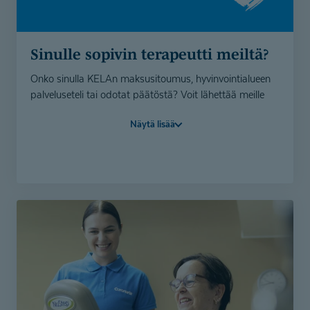
Sinulle sopivin terapeutti meiltä?
Onko sinulla KELAn maksusitoumus, hyvinvointialueen
palveluseteli tai odotat päätöstä? Voit lähettää meille
yhteydenottolomakkeella tietosi, niin etsimme sinulle
Näytä lisää
sopivan terapeutin valmiiksi.
Itse maksavana asiakkaana fysioterapeutin,
toimintaterapian ja puheterapian käynnit on nyt
varattavissa soittamalla asiakaspalveluumme 010 525
8801 tai lähettämällä yhteydenottolomake.
Lähetä lomake - etsimme sinulle sopivan
toimintaterapeutin
Lähetä lomake - etsimme sinulle sopivan
puheterapeutin