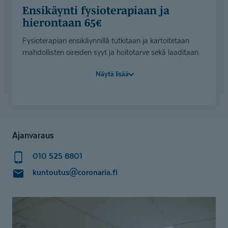
Ensikäynti fysioterapiaan ja
hierontaan 65€
Fysioterapian ensikäynnillä tutkitaan ja kartoitetaan
mahdollisten oireiden syyt ja hoitotarve sekä laaditaan
hoitosuunnitelma. Ensikäynnillä aloitetaan hoidolliset
Näytä lisää
toimenpiteet esimerkiksi kivun helpottamiseksi. Meillä
voit maksaa myös hyvinvointiedulla.
Hieronnan ensikäynnillä kartoitetaan hoitotarve, joka voi
olla esimerkiksi lihasten jännityksen helpottaminen ja
palautumisen edistäminen tai vaativampi käsittely
Ajanvaraus
yksilöllisen tarpeen mukaan.
010 525 8801
*Olet oikeutettu tarjoukseen, mikäli et ole käyttänyt
meidän palveluita vuoden 2025-26 aikana. Hintaan
kuntoutus@coronaria.fi
sisältyy 8€ toimistomaksu.
Voit maksaa meillä myös hyvinvointiedulla.
Varaa fysioterapian ensikäynti