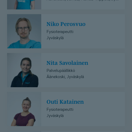
Niko
Niko Perosvuo
Perosvuo
Fysioterapeutti
Jyväskylä
Nita
Nita Savolainen
Savolainen
Palvelupäällikkö
Äänekoski, Jyväskylä
Outi
Outi Katainen
Katainen
Fysioterapeutti
Jyväskylä