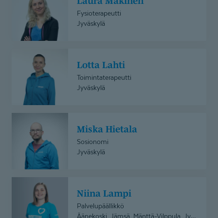
Laura Mäkinen
Mäkinen
Fysioterapeutti
Jyväskylä
Lotta
Lotta Lahti
Lahti
Toimintaterapeutti
Jyväskylä
Miska
Miska Hietala
Hietala
Sosionomi
Jyväskylä
Niina
Niina Lampi
Lampi
Palvelupäällikkö
Äänekoski, Jämsä, Mänttä-Vilppula, Jyväskylä