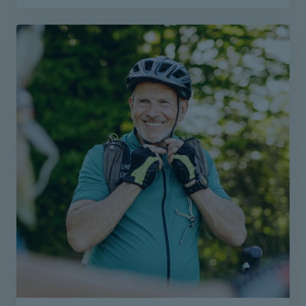
(etu 60€)
- Korvaus ei edellytä lääkärin lähetettä
Varaa aika ajanvarauksestamme.
4 kerran fysioterapian sarjakortti on ostettavissa
verkkokaupastamme ja saat korvauksen verran
alennusta kassalla.
Verkkokauppa
Varaa aika