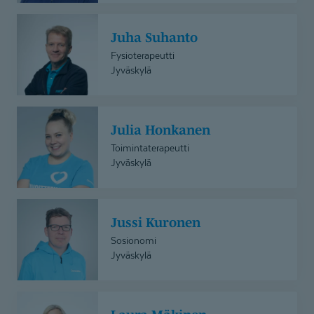
Juha
Juha Suhanto
Suhanto
Fysioterapeutti
Jyväskylä
Julia
Julia Honkanen
Honkanen
Toimintaterapeutti
Jyväskylä
Jussi
Jussi Kuronen
Kuronen
Sosionomi
Jyväskylä
Laura