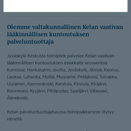
ajanvarauspyynnön sähköpostilla tai soittamalla.
Olemme valtakunnallinen Kelan vaativan
lääkinnällisen kuntoutuksen
palveluntuottaja
Jyväskylä Keskusta toimipiste palvelee Kelan vaativan
lääkinnällisen kuntoutuksen asiakkaita seuraavissa
kunnissa: Hankasalmi, Joutsa, Jyväskylä, Jämsä, Keuruu,
Laukaa, Luhanka, Multia, Muurame, Petäjävesi, Toivakka,
Uurainen, Kannonkoski, Karstula, Kinnula, Kivijärvi,
Konnevesi, Kyyjärvi, Pihtipudas, Saarijärvi, Viitasaari,
Äänekoski.
Kelan palveluntuottajahaussa toimipaikkamme löytyy
nimellä: