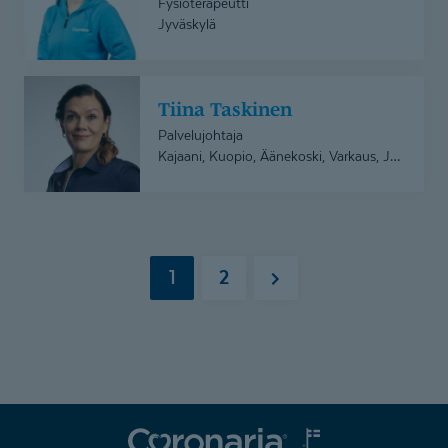
Fysioterapeutti
Jyväskylä
Tiina
Tiina Taskinen
Taskinen
Palvelujohtaja
Kajaani, Kuopio, Äänekoski, Varkaus, Joensuu, Jämsä, Lapinlahti, Jyväskylä, Savonlinna, Mikkeli, Sotkamo, Pieksämäki, Suomussalmi
1
2
Seuraava