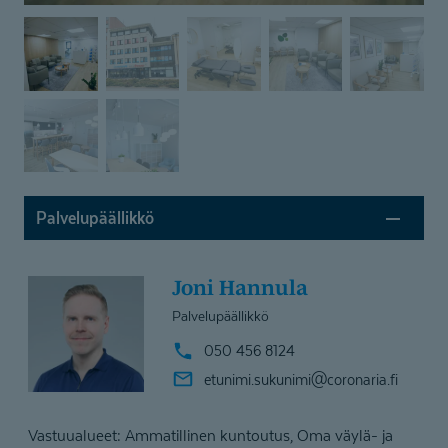
Palvelupäällikkö
Joni Hannula
Palvelupäällikkö
050 456 8124
etunimi.sukunimi@
coronaria.fi
Vastuualueet: Ammatillinen kuntoutus, Oma väylä- ja