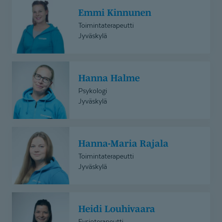
Emmi
Emmi Kinnunen
Kinnunen
Toimintaterapeutti
Jyväskylä
Hanna
Hanna Halme
Halme
Psykologi
Jyväskylä
Hanna-
Hanna-Maria Rajala
Maria
Rajala
Toimintaterapeutti
Jyväskylä
Heidi
Heidi Louhivaara
Louhivaara
Fysioterapeutti