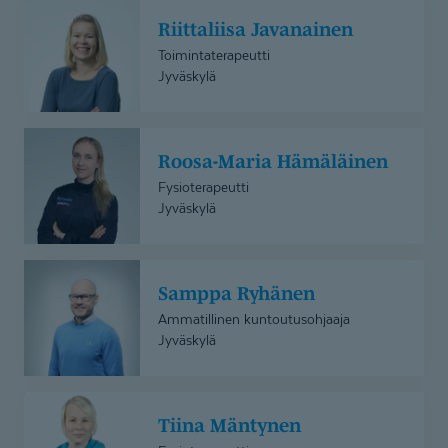
Riittaliisa
Riittaliisa Javanainen
Javanainen
Toimintaterapeutti
Jyväskylä
Roosa-
Roosa-Maria Hämäläinen
Maria
Hämäläinen
Fysioterapeutti
Jyväskylä
Samppa
Samppa Ryhänen
Ryhänen
Ammatillinen kuntoutusohjaaja
Jyväskylä
Tiina
Tiina Mäntynen
Mäntynen