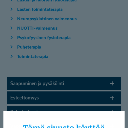
Lasten toimintaterapia
Neuropsykiatrinen valmennus
NUOTTI-valmennus
Psykofyysinen fysioterapia
Puheterapia
Toimintaterapia
Saapuminen ja pysäköinti
Esteettömyys
Palvelualueet
Tämä sivusto käyttää
Vapaat ja vapautuvat paikat Kelan