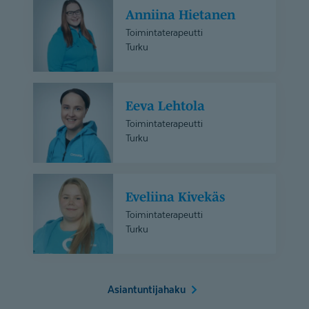
Anniina Hietanen
Hietanen
Toimintaterapeutti
Turku
Eeva
Eeva Lehtola
Lehtola
Toimintaterapeutti
Turku
Eveliina
Eveliina Kivekäs
Kivekäs
Toimintaterapeutti
Turku
Asiantuntijahaku