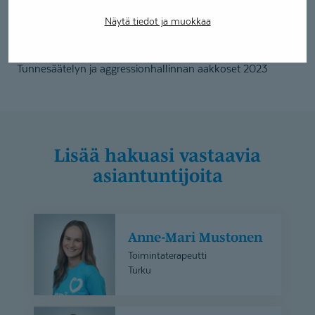
Lähihoitaja 2006
Näytä tiedot ja muokkaa
Lyhyemmät lisäkoulutukset:
EDA/PDA - äärimmäinen vaatimusten välttely 2025
Tunnesäätelyn ja aggressionhallinnan aakkoset 2023
Lisää hakuasi vastaavia
asiantuntijoita
Anne-
Anne-Mari Mustonen
Mari
Mustonen
Toimintaterapeutti
Turku
Anniina