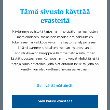
Toimintaterapia
Kelan vaativa lääkinnällinen kuntoutus
Tämä sivusto käyttää
evästeitä
Työskentelen lasten ja nuorten toimintaterapeuttina sekä
vastaanotolla että arkiympäristössä. Olen työskennellyt
Käytämme evästeitä tarjoamamme sisällön ja mainosten
tehostetussa palveluasumisessa autismikirjon nuorten ja
räätälöimiseen, sosiaalisen median ominaisuuksien
nuorten aikuisten kanssa sekä lastensuojelun
tukemiseen ja verkkopalvelumme käytön analysoimiseen.
erityisyksikössä. Toimintaterapeuttina minua kiinnostaa
Lisäksi jaamme sosiaalisen median, mainosalan ja
erityisesti aisti- ja tunnesäätelyn sekä toiminnanohjauksen
analytiikka-alan kumppaneillemme tietoja siitä, miten
erilaiset kuntoutus menetelmät.
käytät sivustoamme. Kumppanimme voivat yhdistää näitä
tietoja muihin tietoihin, joita olet antanut heille tai joita on
Parasta työssäni on nähdä onnistumisen ilo asiakkaiden
kerätty, kun olet käyttänyt heidän palvelujaan.
kasvoilla.
Salli välttämättömät
Koulutukset
Toimintaterapeutti AMK 2021
Salli kaikki evästeet
Viittomakielen linja 2007