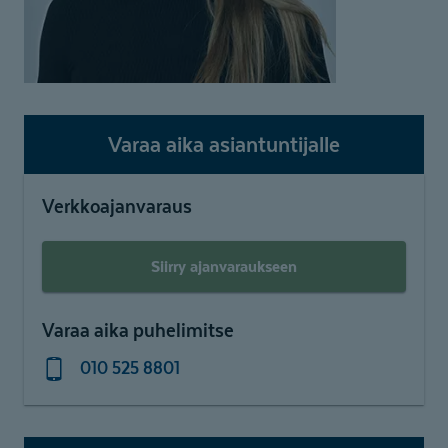
Varaa aika asiantuntijalle
Verkkoajanvaraus
Siirry ajanvaraukseen
Varaa aika puhelimitse
010 525 8801