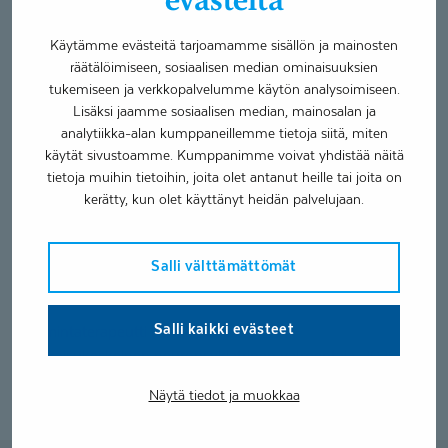
Palvelut
Käytämme evästeitä tarjoamamme sisällön ja mainosten
räätälöimiseen, sosiaalisen median ominaisuuksien
Lasten toimintaterapia
tukemiseen ja verkkopalvelumme käytön analysoimiseen.
Lisäksi jaamme sosiaalisen median, mainosalan ja
Nuorten toimintaterapia
analytiikka-alan kumppaneillemme tietoja siitä, miten
Kelan vaativa lääkinnällinen kuntoutus
käytät sivustoamme. Kumppanimme voivat yhdistää näitä
tietoja muihin tietoihin, joita olet antanut heille tai joita on
Toimin avokuntoutuksen palvelupäällikkönä Turun Hansan
kerätty, kun olet käyttänyt heidän palvelujaan.
sekä Uudenkaupungin toimipisteillä.
Asiakaspaikkakyselyissä otathan yhteyttä minuun.
Salli välttämättömät
Koulutukset
Salli kaikki evästeet
Toimintaterapeutti (YAMK), 2023
Ratkaisukeskeinen neuropsykiatrinen valmentaja, 2020
Toimintaterapeutti (AMK), 2016
Näytä tiedot ja muokkaa