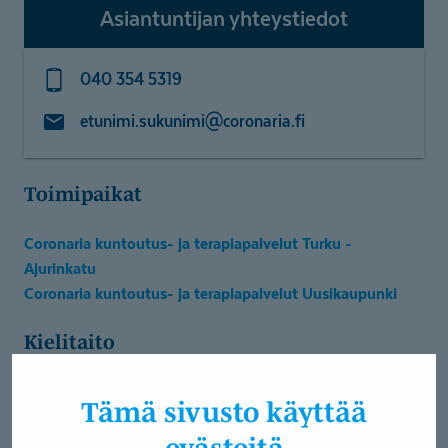
Asiantuntijan yhteystiedot
040 354 5319
etunimi.sukunimi@coronaria.fi
Toimipaikat
Coronaria kuntoutus- ja terapiapalvelut Turku -
Ajurinkatu
Coronaria kuntoutus- ja terapiapalvelut Uusikaupunki
Kielitaito
Englanti
Tämä sivusto käyttää
Suomi
Tukiviittomat
evästeitä