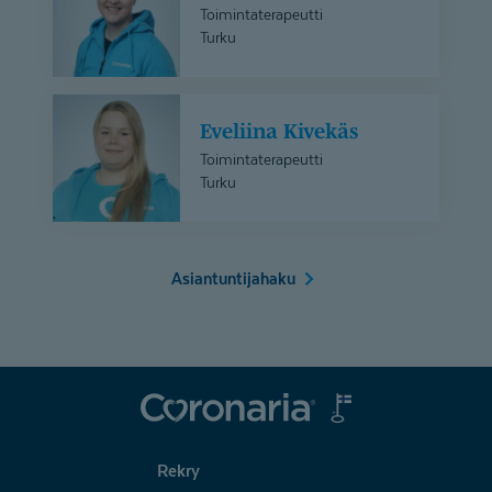
Toimintaterapeutti
Turku
Eveliina
Eveliina Kivekäs
Kivekäs
Toimintaterapeutti
Turku
Asiantuntijahaku
Coronaria
Rekry