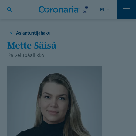
FI
Vali
Asiantuntijahaku
Mette Säisä
Palvelupäällikkö