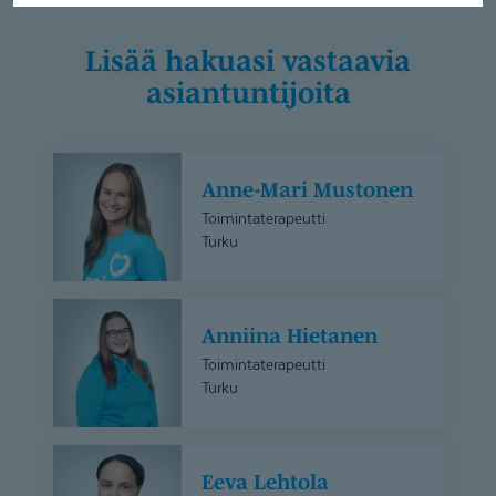
Lisää hakuasi vastaavia
asiantuntijoita
Anne-
Anne-Mari Mustonen
Mari
Mustonen
Toimintaterapeutti
Turku
Anniina
Anniina Hietanen
Hietanen
Toimintaterapeutti
Turku
Eeva
Eeva Lehtola
Lehtola