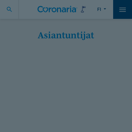
FI
Vali
Asiantuntijat