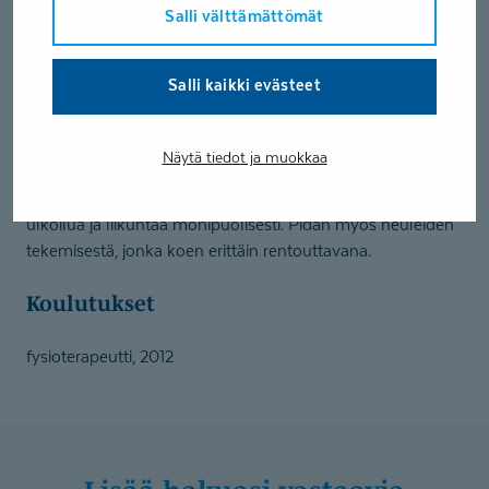
osaamisalueenani on tuki- ja liikuntaelin sairauksien
Salli välttämättömät
kuntoutus. Kokemusta on paljon myös
Veteraanikuntouksesta.
Salli kaikki evästeet
Kohtaan asiakkaan aina yksilöllisesti ja kokonaisvaltaisesti.
Teen työtä ammattitaidolla ja positiivisella mielellä sekä
Näytä tiedot ja muokkaa
kannustavalla otteella asiakkaan toimintakyvyn ja
hyvinvoinnin edistämisen parhaaksi. Vapaa-ajalla harrastan
ulkoilua ja liikuntaa monipuolisesti. Pidän myös neuleiden
tekemisestä, jonka koen erittäin rentouttavana.
Koulutukset
fysioterapeutti, 2012