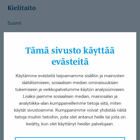
Kielitaito
Suomi
Palvelut
Tämä sivusto käyttää
Fysioterapia
evästeitä
Ammatillinen kuntoutusselvitys (AKSE)
KIILA-kuntoutus
Käytämme evästeitä tarjoamamme sisällön ja mainosten
räätälöimiseen, sosiaalisen median ominaisuuksien
Työskentelen fysioterapeuttina Coronaria Verve
tukemiseen ja verkkopalvelumme käytön analysoimiseen.
Lappeenrannan toimipisteessä. Työskentelen TULES-,
Lisäksi jaamme sosiaalisen median, mainosalan ja
KIILA- ja AKSE-kurssien parissa. Olen valmistunut
analytiikka-alan kumppaneillemme tietoja siitä, miten
fysioterapeutiksi vuonna 2012.
käytät sivustoamme. Kumppanimme voivat yhdistää näitä
tietoja muihin tietoihin, joita olet antanut heille tai joita on
Fysioterapeuttina olen helposti lähestyttävä, rauhallinen ja
kerätty, kun olet käyttänyt heidän palvelujaan.
luotettava. Olen toiminut pitkän urani aikana suurimmaksi
osaksi yksityisellä sektorilla. Vahvimpana