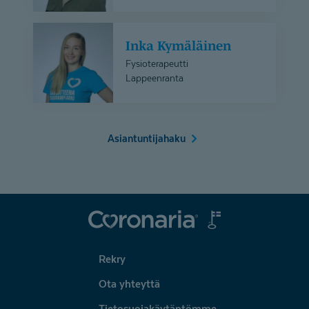
Inka
Inka Kymäläinen
Kymäläinen
Fysioterapeutti
Lappeenranta
Asiantuntijahaku
Coronaria
Rekry
Ota yhteyttä
Tietosuojakäytäntömme