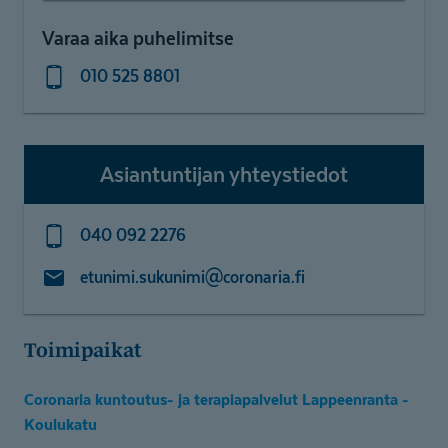
Varaa aika puhelimitse
010 525 8801
Asiantuntijan yhteystiedot
040 092 2276
etunimi.sukunimi@coronaria.fi
Toimipaikat
Coronaria kuntoutus- ja terapiapalvelut Lappeenranta -
Koulukatu