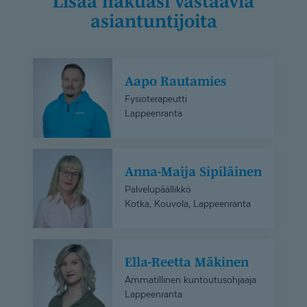
Lisää hakuasi vastaavia
asiantuntijoita
Aapo
Aapo Rautamies
Rautamies
Fysioterapeutti
Lappeenranta
Anna-
Anna-Maija Sipiläinen
Maija
Sipiläinen
Palvelupäällikkö
Kotka, Kouvola, Lappeenranta
Ella-
Ella-Reetta Mäkinen
Reetta
Mäkinen
Ammatillinen kuntoutusohjaaja
Lappeenranta