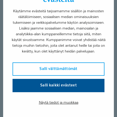
Käytämme evästeitä tarjoamamme sisällön ja mainosten
Elämänpuun toiminnan siirtyminen liikkeenluovutuksena
räätälöimiseen, sosiaalisen median ominaisuuksien
edelliseltä toimijalta ei vaikuta asiakkaiden palveluihin ja
tukemiseen ja verkkopalvelumme käytön analysoimiseen.
nykyiseen henkilöstöön. Kokenut henkilökunta jatkaa
Lisäksi jaamme sosiaalisen median, mainosalan ja
samoissa tehtävissä ja toimipaikoissa tarjoten jatkossakin
analytiikka-alan kumppaneillemme tietoja siitä, miten
laadukkaita palveluita. Coronaria Kotikylä Elämänpuussa
käytät sivustoamme. Kumppanimme voivat yhdistää näitä
tulee työskentelemään noin 20 hoito- ja kuntoutustyön
tietoja muihin tietoihin, joita olet antanut heille tai joita on
osaajaa.
kerätty, kun olet käyttänyt heidän palvelujaan.
“Jatkamme hyvillä mielin Elämänpuun monipuolista ja
vakiintunutta toimintaa. Meille on todella tärkeää tarjota
Salli välttämättömät
asukkaillemme kaikissa hoivakodeissamme aktiivista,
yhteisöllistä ja turvallista arkea. Elämänpuun toiminta sopii
Salli kaikki evästeet
palveluntarjontaamme erinomaisesti. Toiminnastamme
kiinnostuneet ovat tervetulleita tutustumaan
palveluihimme,” kertoo Coronaria Hoiva Oy:n
Näytä tiedot ja muokkaa
toimitusjohtaja Arto Lamberg.