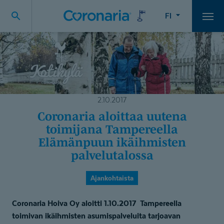
FI
Vali
2.10.2017
Coronaria aloittaa uutena
toimijana Tampereella
Elämänpuun ikäihmisten
palvelutalossa
Ajankohtaista
Coronaria Hoiva Oy aloitti 1.10.2017 Tampereella
toimivan ikäihmisten asumispalveluita tarjoavan