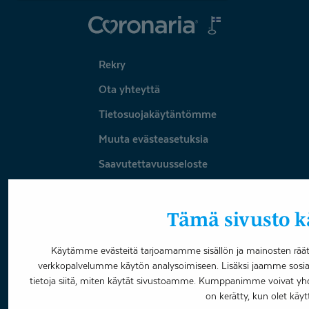
Coronaria
Rekry
Ota yhteyttä
Tietosuojakäytäntömme
Muuta evästeasetuksia
Saavutettavuusseloste
Omavalvonta
Tämä sivusto kä
Varaa aika
Käytämme evästeitä tarjoamamme sisällön ja mainosten räätä
verkkopalvelumme käytön analysoimiseen. Lisäksi jaamme sosia
Facebook
LinkedIn
Youtube
Instagram
tietoja siitä, miten käytät sivustoamme. Kumppanimme voivat yhdistää
on kerätty, kun olet käyt