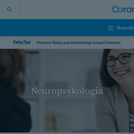
Neuroki
Neurokirjon
palvelut
Olemme Kelan palveluntuottaja ympäri Suomen
Neuropsykologia