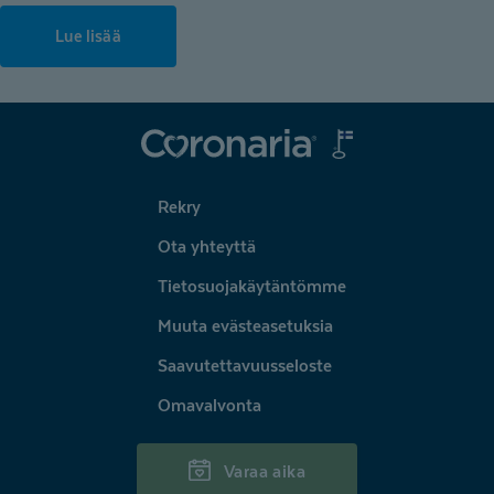
Lue lisää
Coronaria
Rekry
Ota yhteyttä
Tietosuojakäytäntömme
Muuta evästeasetuksia
Saavutettavuusseloste
Omavalvonta
Varaa aika