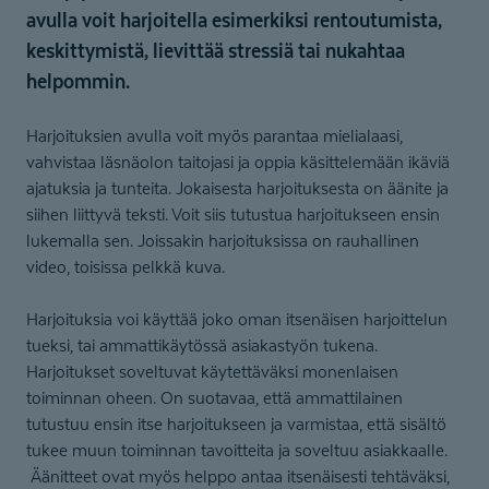
avulla voit harjoitella esimerkiksi rentoutumista,
keskittymistä, lievittää stressiä tai nukahtaa
helpommin.
Harjoituksien avulla voit myös parantaa mielialaasi,
vahvistaa läsnäolon taitojasi ja oppia käsittelemään ikäviä
ajatuksia ja tunteita. Jokaisesta harjoituksesta on äänite ja
siihen liittyvä teksti. Voit siis tutustua harjoitukseen ensin
lukemalla sen. Joissakin harjoituksissa on rauhallinen
video, toisissa pelkkä kuva.
Harjoituksia voi käyttää joko oman itsenäisen harjoittelun
tueksi, tai ammattikäytössä asiakastyön tukena.
Harjoitukset soveltuvat käytettäväksi monenlaisen
toiminnan oheen. On suotavaa, että ammattilainen
tutustuu ensin itse harjoitukseen ja varmistaa, että sisältö
tukee muun toiminnan tavoitteita ja soveltuu asiakkaalle.
Äänitteet ovat myös helppo antaa itsenäisesti tehtäväksi,