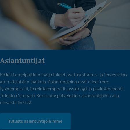
Asiantuntijat
Kaikki Lempipaikkani harjoitukset ovat kuntoutus- ja terveysalan
ammattilaisten laatimia. Asiantuntijoina ovat olleet mm.
fysioterapeutit, toimintaterapeutit, psykologit ja psykoterapeutit.
Tutustu Coronaria Kuntoutuspalveluiden asiantuntijoihin alla
olevasta linkistä.
Tutustu asiantuntijoihimme