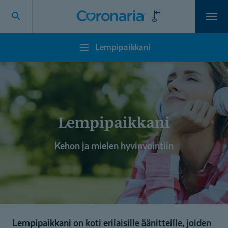
Vali
Lempipaikkani
Lempipaikkani
Lempipaikkani
Kehon ja mielen hyvinvointiin
Lempipaikkani on koti erilaisille äänitteille, joiden