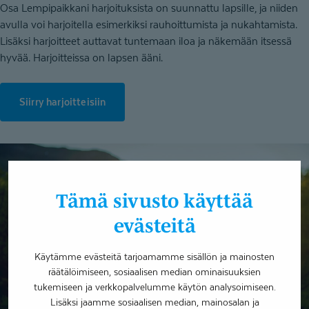
Osa Lempipaikkani harjoituksista on suunnattu lapsille, ja niiden
avulla voi harjoitella esimerkiksi rauhoittumista ja nukahtamista.
Lisäksi harjoitteet auttavat tuntemaan iloa ja näkemään itsessä
hyvää. Harjoitteissa on lapsen ääni.
Siirry harjoitteisiin
Tämä sivusto käyttää
evästeitä
Käytämme evästeitä tarjoamamme sisällön ja mainosten
räätälöimiseen, sosiaalisen median ominaisuuksien
tukemiseen ja verkkopalvelumme käytön analysoimiseen.
Lisäksi jaamme sosiaalisen median, mainosalan ja