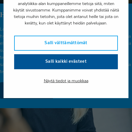
analytiikka-alan kumppaneillemme tietoja siitä, miten
käytät sivustoamme. Kumppanimme voivat yhdistää näitä
Harjoitteet nuorille ja aikuisille
tietoja muihin tietoihin, joita olet antanut heille tai joita on
kerätty, kun olet käyttänyt heidän palvelujaan.
Lempipaikkani harjoitukset kehittävät mielen ja kehon
hyvinvoinnin taitoja sekä tukevat sinua kohti itselle tärkeitä asioita
Salli välttämättömät
elämässä. Löydät harjoitteita erilaisista teemoista, kuten kun sinua
surettaa, et tunne iloa, jännittäminen, tai ahdistaa. Olemme
tehneet avuksesi myös erilaisia hengitysharjoituksia ja viestin
Salli kaikki evästeet
sairaan tai vammaisen lapsen vanhemmalle. Voit myös kuunnella
tekstin, jossa kerromme kuinka luonto voi elvyttää.
Näytä tiedot ja muokkaa
Siirry harjoitteisiin