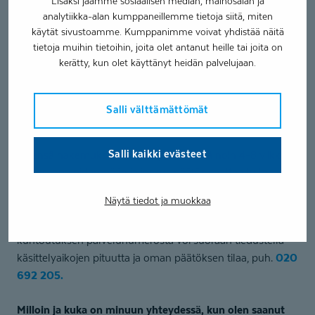
palvelut eivät pois sulje toisiaan eli voit hakea ja käydä
Lisäksi jaamme sosiaalisen median, mainosalan ja
analytiikka-alan kumppaneillemme tietoja siitä, miten
samaan aikaan kuntoutuspsykoterapiassa Oma väylän
käytät sivustoamme. Kumppanimme voivat yhdistää näitä
rinnalla.
tietoja muihin tietoihin, joita olet antanut heille tai joita on
kerätty, kun olet käyttänyt heidän palvelujaan.
Kuntoutuksen aloitus
Kauanko hakemuksien käsittelyssä Kelassa yleensä
Salli välttämättömät
menee?
Salli kaikki evästeet
Yleensä hakemuksien käsittelyssä kestää noin 4-8 viikkoa,
joskus jopa pidempään ja joskus päätös saattaa tulla
nopeammin. Voit tarkistaa ajankohtaisen tilanteen Kelan
Näytä tiedot ja muokkaa
https://www.kela.fi/kasittelyajat
sivuilta:
(valitse
alasvetovalikosta "Kuntoutusratkaisut"). Myös Kelan
kuntoutuksen palvelunumerosta voi suoraan tiedustella
020
käsittelyaikojen pituutta ja oman päätöksen tilaa, puh.
692 205.
Milloin ja kuka on minuun yhteydessä, kun olen saanut