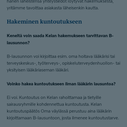
hänen läheistensä yhteystiedot löytyvät hakemuksesta,
yritämme tavoittaa asiakasta läheisenkin kautta.
Hakeminen kuntoutukseen
Keneltä voin saada Kelan hakemukseen tarvittavan B-
lausunnon?
B-lausunnon voi kirjoittaa esim. oma hoitava lääkärisi tai
terveyskeskus-, työterveys-, opiskeluterveydenhuollon- tai
yksityisen lääkäriaseman lääkäri.
Voinko hakea kuntoutukseen ilman lääkärin lausuntoa?
Ei voi. Kuntoutus on Kelan rahoittamaa ja tietyille
sairausryhmille kohdennettua kuntoutusta. Kelan
kuntoutuspäätös Oma väylässä perustuu aina lääkärin
kirjoittamaan B-lausuntoon, josta ilmenee kuntoutustarve.