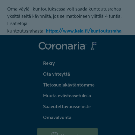
Oma väylä -kuntoutuksessa voit saada kuntoutusrahaa
yksittäiseltä käynniltä, jos se matkoineen ylittää 4 tuntia.
Lisätietoja
https://www.kela.fi/kuntoutusraha
kuntoutusrahasta:
Coronaria
Rekry
Ota yhteyttä
Tietosuojakäytäntömme
Muuta evästeasetuksia
Saavutettavuusseloste
Omavalvonta