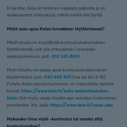
Ei tarvitse, Kela on tietoinen vapaista paikoista ja on
asiakkaaseen yhteydessä, mikäli meillä olisi täyttä.
Mistä saan apua Kelan lomakkeen täyttämisessä?
Mikäli sinulla on kysyttävää kuntoutushakemuksen
täyttämisestä, voit olla yhteydessä Coronarian
010 525 8801.
asiakaspalveluun, puh.
Myös Kelalta voi saada apua kuntoutushakemuksen
020 692 205
täyttämiseksi: puh.
(ma–pe klo 9–16),
Puhelu Kelan palvelunumeroon on maksullista, tarkista
https://www.kela.fi/soita-kelaan#puhelun-
hinnat:
hinta
. Voit myös varata Kelalta ajan asioidesi hoitamiseen
https://www.kela.fi/varaa-aika
puhelimitse. Kts. lisää:
Maksaako Oma väylä -kuntoutus tai saanko siitä
kuntoutusrahaa?