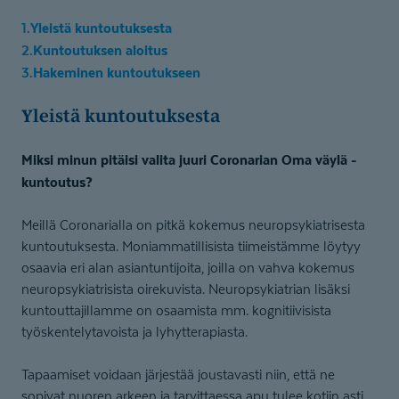
Yleistä kuntoutuksesta
Kuntoutuksen aloitus
Hakeminen kuntoutukseen
Yleistä ku
ntoutuksesta
Miksi minun pitäisi valita juuri Coronarian Oma väylä -
kuntoutus?
Meillä Coronarialla on pitkä kokemus neuropsykiatrisesta
kuntoutuksesta. Moniammatillisista tiimeistämme löytyy
osaavia eri alan asiantuntijoita, joilla on vahva kokemus
neuropsykiatrisista oirekuvista. Neuropsykiatrian lisäksi
kuntouttajillamme on osaamista mm. kognitiivisista
työskentelytavoista ja lyhytterapiasta.
Tapaamiset voidaan järjestää joustavasti niin, että ne
sopivat nuoren arkeen ja tarvittaessa apu tulee kotiin asti.