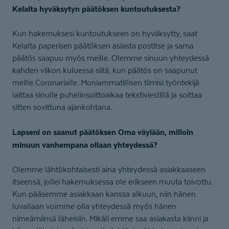
Kelalta hyväksytyn päätöksen kuntoutuksesta?
Kun hakemuksesi kuntoutukseen on hyväksytty, saat
Kelalta paperisen päätöksen asiasta postitse ja sama
päätös saapuu myös meille. Olemme sinuun yhteydessä
kahden viikon kuluessa siitä, kun päätös on saapunut
meille Coronarialle. Moniammatillisen tiimisi työntekijä
laittaa sinulle puhelinsoittoaikaa tekstiviestillä ja soittaa
sitten sovittuna ajankohtana.
Lapseni on saanut päätöksen Oma väylään, milloin
minuun vanhempana ollaan yhteydessä?
Olemme lähtökohtaisesti aina yhteydessä asiakkaaseen
itseensä, jollei hakemuksessa ole erikseen muuta toivottu.
Kun pääsemme asiakkaan kanssa alkuun, niin hänen
luvallaan voimme olla yhteydessä myös hänen
nimeämiinsä läheisiin. Mikäli emme saa asiakasta kiinni ja