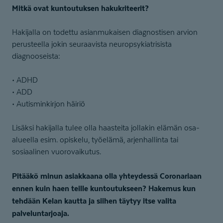
Mitkä ovat kuntoutuksen hakukriteerit?
Hakijalla on todettu asianmukaisen diagnostisen arvion
perusteella jokin seuraavista neuropsykiatrisista
diagnooseista:
• ADHD
• ADD
• Autisminkirjon häiriö
Lisäksi hakijalla tulee olla haasteita jollakin elämän osa-
alueella esim. opiskelu, työelämä, arjenhallinta tai
sosiaalinen vuorovaikutus.
Pitääkö minun asiakkaana olla yhteydessä Coronariaan
ennen kuin haen teille kuntoutukseen? Hakemus kun
tehdään Kelan kautta
ja siihen täytyy itse valita
palveluntarjoaja.