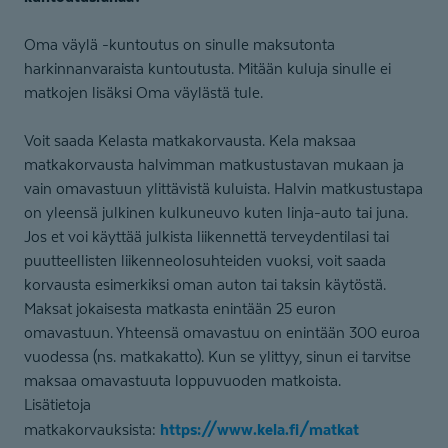
Oma väylä -kuntoutus on sinulle maksutonta
harkinnanvaraista kuntoutusta. Mitään kuluja sinulle ei
matkojen lisäksi Oma väylästä tule.
Voit saada Kelasta matkakorvausta. Kela maksaa
matkakorvausta halvimman matkustustavan mukaan ja
vain omavastuun ylittävistä kuluista. Halvin matkustustapa
on yleensä julkinen kulkuneuvo kuten linja-auto tai juna.
Jos et voi käyttää julkista liikennettä terveydentilasi tai
puutteellisten liikenneolosuhteiden vuoksi, voit saada
korvausta esimerkiksi oman auton tai taksin käytöstä.
Maksat jokaisesta matkasta enintään 25 euron
omavastuun. Yhteensä omavastuu on enintään 300 euroa
vuodessa (ns. matkakatto). Kun se ylittyy, sinun ei tarvitse
maksaa omavastuuta loppuvuoden matkoista.
Lisätietoja
https://www.kela.fi/matkat
matkakorvauksista: