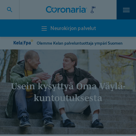
Vali
Neurokirjon palvelut
Neurokirjon
palvelut
Olemme Kelan palveluntuottaja ympäri Suomen
Usein kysyttyä Oma Väylä-
kun­tou­tuksesta