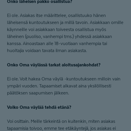
Onko läheisen pakko osallistua?
Ei ole. Asiakas itse määrittelee, osallistuuko hänen
läheisensä kuntoutukseen ja millä tavoin. Asiakkaan omille
käynneille voi asiakkaan toiveesta osallistua myös
läheinen (puoliso, vanhempi tms.) yhdessä asiakkaan
kanssa. Ainoastaan alle 18-vuotiaan vanhempia tai
huoltajia voidaan tavata ilman asiakasta.
Onko Oma väylässä tarkat aloitusajankohdat?
Ei ole. Voit hakea Oma väylä -kuntoutukseen milloin vain
ympäri vuoden. Tapaamiset alkavat aina yksilöllisesti
päätöksen saapumisen jälkeen.
Voiko Oma väylää tehdä etänä?
Voi osittain. Meille tärkeintä on kuitenkin, miten asiakas
tapaamisia toivoo, emme tee etäkäyntejä, jos asiakas ei