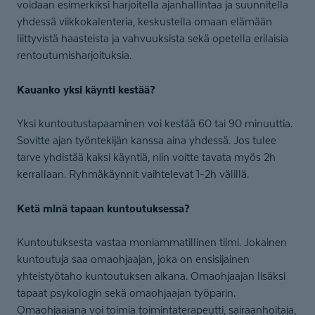
voidaan esimerkiksi harjoitella ajanhallintaa ja suunnitella
yhdessä viikkokalenteria, keskustella omaan elämään
liittyvistä haasteista ja vahvuuksista sekä opetella erilaisia
rentoutumisharjoituksia.
Kauanko yksi käynti kestää?
Yksi kuntoutustapaaminen voi kestää 60 tai 90 minuuttia.
Sovitte ajan työntekijän kanssa aina yhdessä. Jos tulee
tarve yhdistää kaksi käyntiä, niin voitte tavata myös 2h
kerrallaan. Ryhmäkäynnit vaihtelevat 1-2h välillä.
Ketä minä tapaan kuntoutuksessa?
Kuntoutuksesta vastaa moniammatillinen tiimi. Jokainen
kuntoutuja saa omaohjaajan, joka on ensisijainen
yhteistyötaho kuntoutuksen aikana. Omaohjaajan lisäksi
tapaat psykologin sekä omaohjaajan työparin.
Omaohjaajana voi toimia toimintaterapeutti, sairaanhoitaja,