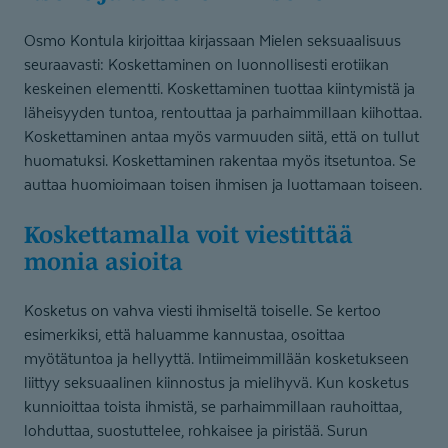
Osmo Kontula kirjoittaa kirjassaan Mielen seksuaalisuus
seuraavasti: Koskettaminen on luonnollisesti erotiikan
keskeinen elementti. Koskettaminen tuottaa kiintymistä ja
läheisyyden tuntoa, rentouttaa ja parhaimmillaan kiihottaa.
Koskettaminen antaa myös varmuuden siitä, että on tullut
huomatuksi. Koskettaminen rakentaa myös itsetuntoa. Se
auttaa huomioimaan toisen ihmisen ja luottamaan toiseen.
Koskettamalla voit viestittää
monia asioita
Kosketus on vahva viesti ihmiseltä toiselle. Se kertoo
esimerkiksi, että haluamme kannustaa, osoittaa
myötätuntoa ja hellyyttä. Intiimeimmillään kosketukseen
liittyy seksuaalinen kiinnostus ja mielihyvä. Kun kosketus
kunnioittaa toista ihmistä, se parhaimmillaan rauhoittaa,
lohduttaa, suostuttelee, rohkaisee ja piristää. Surun