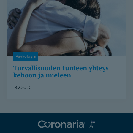
kehoon
ja
mieleen
Psykologia
Turvallisuuden tunteen yhteys
kehoon ja mieleen
19.2.2020
Coronaria