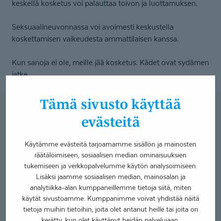
keskellä kosketus voi palauttaa toivon ja luottamuksen.
Seksuaalineuvonnassa voi avoimesti keskustella
koskettamisen vaikeudesta ammattilaisen kanssa.
Kun sanoja ei ole, meille jää kosketus. Kädet ovat sydämen
jatke.
Tämä sivusto käyttää
Onko koskettaminen tai
evästeitä
kosketetuksi tuleminen sinulle
vaikeaa?
Käytämme evästeitä tarjoamamme sisällön ja mainosten
räätälöimiseen, sosiaalisen median ominaisuuksien
Mikäli koet vaikeuksia tai haasteita ottaa vastaan
tukemiseen ja verkkopalvelumme käytön analysoimiseen.
Lisäksi jaamme sosiaalisen median, mainosalan ja
kosketusta tai koskettaa toista ihmistä, voit saada tukea ja
analytiikka-alan kumppaneillemme tietoja siitä, miten
työkaluja asian käsittelyyn seksuaalineuvojaltamme.
käytät sivustoamme. Kumppanimme voivat yhdistää näitä
tietoja muihin tietoihin, joita olet antanut heille tai joita on
kerätty, kun olet käyttänyt heidän palvelujaan.