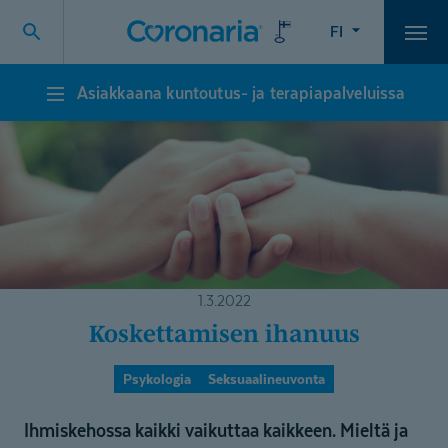
FI
Vali
Asiakkaana kuntoutus- ja terapiapalveluissa
Asiakkaana
kuntoutus-
ja
terapiapalveluissa
1.3.2022
Koskettamisen ihanuus
Psykologia
Seksuaalineuvonta
Ihmiskehossa kaikki vaikuttaa kaikkeen. Mieltä ja