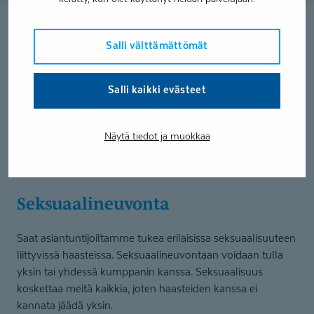
Salli välttämättömät
Salli kaikki evästeet
Näytä tiedot ja muokkaa
Seksuaali­neuvonta
Saat asiantuntijoiltamme tukea erilaisissa seksuaalisuuteen
liittyvissä haasteissa. Seksuaalineuvontaan voidaan tulla
yksin tai yhdessä kumppanin kanssa. Seksuaalisuus
koskettaa meitä kaikkia, joten haasteiden kanssa ei
kannata jäädä yksin.