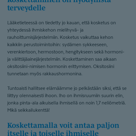
terveydelle
Lääketieteessä on tiedetty jo kauan, että kosketus on
yhteydessä ihmiskehon mielihyvä- ja
rauhoittumisjärjestelmiin. Kosketus vaikuttaa kehon
kaikkiin perustoimintoihin: sydämen sykkeeseen,
verenkiertoon, hermostoon, hengitykseen sekä hormoni-
ja välittäjäainejärjestelmiin. Koskettaminen saa aikaan
oksitosiini-nimisen hormonin erittymisen. Oksitosiini
tunnetaan myös rakkaushormonina.
Tuntoaisti hallitsee elämäämme jo pelkästään siksi, että se
liittyy olennaisesti ihoon. Iho on ihmisruumiin suurin elin,
jonka pinta-ala aikuisella ihmisellä on noin 1,7 neliömetriä.
Mikä seikkailukenttä!
Koskettamalla voit antaa paljon
itselle ja toiselle ihmiselle