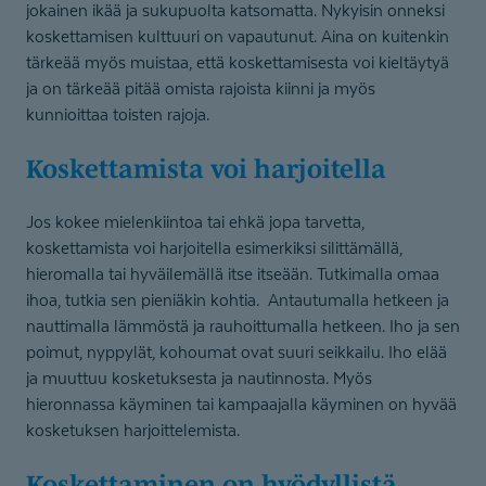
jokainen ikää ja sukupuolta katsomatta. Nykyisin onneksi
koskettamisen kulttuuri on vapautunut. Aina on kuitenkin
tärkeää myös muistaa, että koskettamisesta voi kieltäytyä
ja on tärkeää pitää omista rajoista kiinni ja myös
kunnioittaa toisten rajoja.
Koskettamista voi harjoitella
Jos kokee mielenkiintoa tai ehkä jopa tarvetta,
koskettamista voi harjoitella esimerkiksi silittämällä,
hieromalla tai hyväilemällä itse itseään. Tutkimalla omaa
ihoa, tutkia sen pieniäkin kohtia. Antautumalla hetkeen ja
nauttimalla lämmöstä ja rauhoittumalla hetkeen. Iho ja sen
poimut, nyppylät, kohoumat ovat suuri seikkailu. Iho elää
ja muuttuu kosketuksesta ja nautinnosta. Myös
hieronnassa käyminen tai kampaajalla käyminen on hyvää
kosketuksen harjoittelemista.
Koskettaminen on hyödyllistä