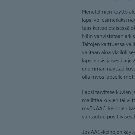
Menetelmien käyttö aloi
lapsi voi esimerkiksi n
taas kertoo eteisessä o
Näin vahvistetaan arki
Taitojen karttuessa val
valitaan aina yksilölli
lapsi ensisijaisesti arj
enemmän näyttää kuvas
olla myös lapselle moti
Lapsi tarvitsee kuvien 
mallittaa kuvien tai vi
myös AAC-keinojen käyt
suhtautuu positiivisest
Jos AAC-keinojen käyttö