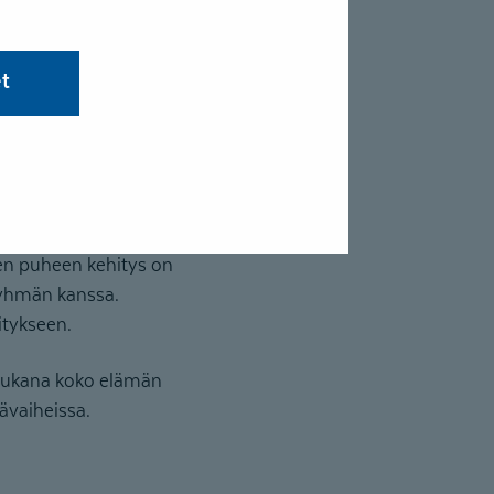
 ja viittomat kulkevat
et
ä?
esta hankaloitunut tai
n kielihäiriö, puheen
, kuulovammat ja
den puheen kehitys on
 ryhmän kanssa.
hitykseen.
 mukana koko elämän
ävaiheissa.