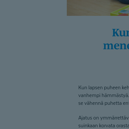
Kun puhe ei vielä kanna – AAC-
mene
Kun lapsen puheen kehit
vanhempi hämmästyä. E
se vähennä puhetta en
Ajatus on ymmärrettävä
suinkaan korvata orast