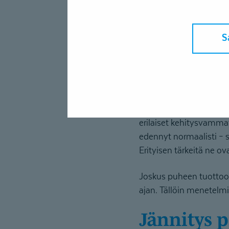
olla rinnakkain myös u
usein rinta rinnan. Kun 
S
Kenelle 
AAC-menetelmiä otetaan
estynyt. Tällaisia syitä
epäselvyys (puheen dys
erilaiset kehitysvamma
edennyt normaalisti – s
Erityisen tärkeitä ne ov
Joskus puheen tuottoo
ajan. Tällöin menetelm
Jännitys 