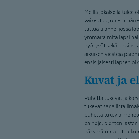
Meillä jokaisella tulee
vaikeutuu, on ymmärre
tuttua tilanne, jossa l
ymmärrä mitä lapsi hal
hyötyvät sekä lapsi et
aikuisen viestejä parem
ensisijaisesti lapsen oi
Kuvat ja 
Puhetta tukevat ja ko
tukevat sanallista ilma
puhetta tukevia menetel
painoja, pienten laste
näkymätöntä rattia kun 