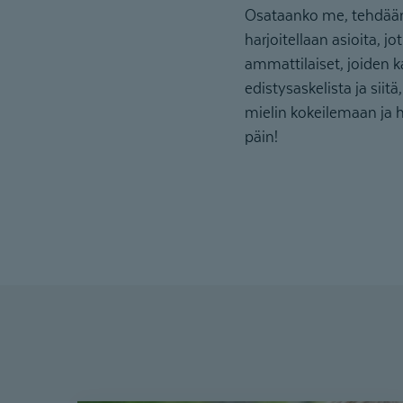
Osataanko me, tehdäänk
harjoitellaan asioita, j
ammattilaiset, joiden 
edistysaskelista ja sii
mielin kokeilemaan ja ha
päin!