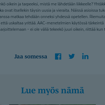
ö oikein ja tarpeeksi, mistä me lähdetään liikkeelle? Yhtäk
otka ovat itsellekin täysin uusia ja vieraita. Näissä asioissa 
kanssa matkaa tehdään onneksi yhdessä opetellen. Riemuita
tä, että uskaltaa yrittää. AAC-menetelmien käytössä tärkeint
rjoittelemaan – ei ole väliä tekeekö juuri oikein, riittää kun
Facebook
Twitter
LinkedI
Jaa somessa
Lue myös nämä