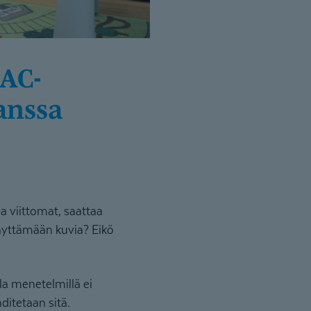
anssa
a viittomat, saattaa
yttämään kuvia? Eikö
la menetelmillä ei
itetaan sitä.