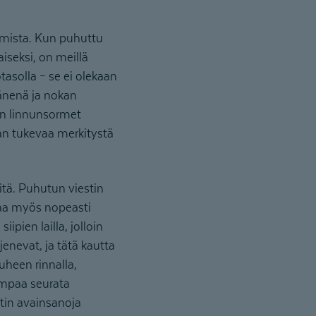
amista. Kun puhuttu
iseksi, on meillä
asolla – se ei olekaan
äänenä ja nokan
din linnunsormet
aan tukevaa merkitystä
itä. Puhutun viestin
taa myös nopeasti
ipien lailla, jolloin
enevat, ja tätä kautta
uheen rinnalla,
mpaa seurata
stin avainsanoja