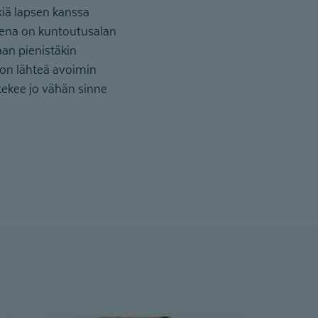
kiä lapsen kanssa
tukena on kuntoutusalan
an pienistäkin
ä on lähteä avoimin
 tekee jo vähän sinne
n