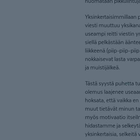
huomataan pikkulintuja
Yksinkertaisimmillaan 
viesti muuttuu yksikana
useampi reitti viestin 
siellä pelkästään äänte
liikkeenä (piip-piip-pi
nokkaisevat lasta varpa
ja muistijälkeä.
Tästä syystä puhetta tu
olemus laajenee useaan
hoksata, että vaikka en 
muut tietävät minun tar
myös motivaatio itseil
hidastamme ja selkey
yksinkertaisia, selkeitä