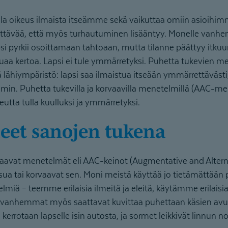
 olla oikeus ilmaista itseämme sekä vaikuttaa omiin asioihi
ttävää, että myös turhautuminen lisääntyy. Monelle vanh
apsi pyrkii osoittamaan tahtoaan, mutta tilanne päättyy itku
uaa kertoa. Lapsi ei tule ymmärretyksi. Puhetta tukevien m
tä lähiympäristö: lapsi saa ilmaistua itseään ymmärrettävä
min. Puhetta tukevilla ja korvaavilla menetelmillä (AAC-men
keutta tulla kuulluksi ja ymmärretyksi.
eleet sanojen tukena
rvaavat menetelmät eli AAC-keinot (Augmentative and Alte
isua tai korvaavat sen. Moni meistä käyttää jo tietämättään p
miä – teemme erilaisia ilmeitä ja eleitä, käytämme erilaisi
n vanhemmat myös saattavat kuvittaa puhettaan käsien avul
kerrotaan lapselle isin autosta, ja sormet leikkivät linnun n