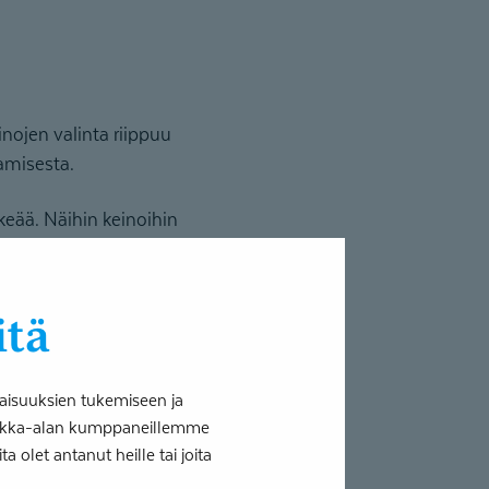
nojen valinta riippuu
aamisesta.
lkeää. Näihin keinoihin
yy ilmaisemaan
elpottaa
itä
hetta kommunikointiin
syntetisaattoreita,
aisuuksien tukemiseen ja
tiikka-alan kumppaneillemme
 olet antanut heille tai joita
uu. Usein käytössä voi