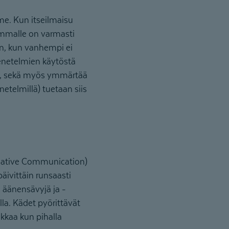
mme. Kun itseilmaisu
emmalle on varmasti
un, kun vanhempi ei
enetelmien käytöstä
sti, sekä myös ymmärtää
etelmillä) tuetaan siis
rnative Communication)
äivittäin runsaasti
a äänensävyjä ja -
la. Kädet pyörittävät
okkaa kun pihalla