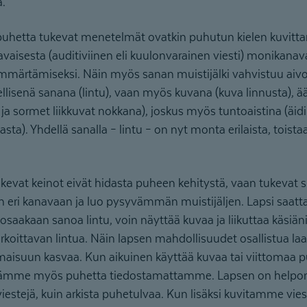
.
puhetta tukevat menetelmät ovatkin puhutun kielen kuvitt
vaisesta (auditiviinen eli kuulonvarainen viesti) monikanava
ymmärtämiseksi. Näin myös sanan muistijälki vahvistuu aivot
ellisenä sanana (lintu), vaan myös kuvana (kuva linnusta), 
ip ja sormet liikkuvat nokkana), joskus myös tuntoaistina (äi
asta). Yhdellä sanalla – lintu – on nyt monta erilaista, toist
kevat keinot eivät hidasta puheen kehitystä, vaan tukevat s
 eri kanavaan ja luo pysyvämmän muistijäljen. Lapsi saat
osaakaan sanoa lintu, voin näyttää kuvaa ja liikuttaa käsiäni si
koittavan lintua. Näin lapsen mahdollisuudet osallistua laaj
maisuun kasvaa. Kun aikuinen käyttää kuvaa tai viittomaa p
tämme myös puhetta tiedostamattamme. Lapsen on helpo
 viestejä, kuin arkista puhetulvaa. Kun lisäksi kuvitamme vie