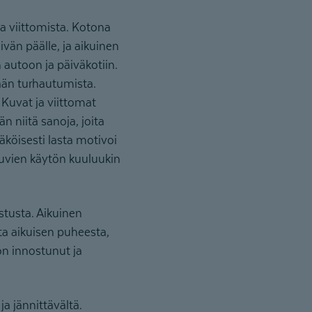
ja viittomista. Kotona
ivän päälle, ja aikuinen
 autoon ja päiväkotiin.
ään turhautumista.
 Kuvat ja viittomat
n niitä sanoja, joita
näköisesti lasta motivoi
vien käytön kuuluukin
stusta. Aikuinen
tta aikuisen puheesta,
on innostunut ja
ja jännittävältä.