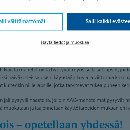
seampi menetelmä – esimerkiksi pienten lasten kanssa kuvat
kuvaa ei ole saatavilla, kuvitetaan viestiä viittomien avulla.
alli välttämättömät
Salli kaikki eväste
AAC-menetelmistä on hyöty
Näytä tiedot ja muokkaa
 käyttöön lapsilla, joiden puheen tuotto on syystä tai tois
 voi olla esimerkiksi viivästynyt puheenkehitys, kehitykselline
praksia), valikoiva puhumattomuus, autisminkirjon häiriöt
t. Näistä menetelmistä hyötyvät myös sellaiset lapset, joi
iksi päiväkodeissa usein käytetään kuvia ja viittomia koko
at kuitenkin niille lapsille, jotka tarvitsevat tukea puheen ke
n jää pysyviä haasteita, jolloin AAC-menetelmät pysyvät
iä muokataan ja laajennetaan käyttötarpeiden mukaan eri ik
pois – opetellaan yhdessä!