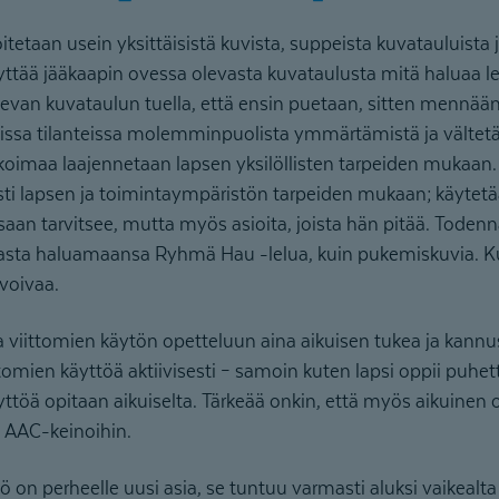
tetaan usein yksittäisistä kuvista, suppeista kuvatauluista 
äyttää jääkaapin ovessa olevasta kuvataulusta mitä haluaa le
levan kuvataulun tuella, että ensin puetaan, sitten mennään
sissa tilanteissa molemminpuolista ymmärtämistä ja vältet
ikoimaa laajennetaan lapsen yksilöllisten tarpeiden mukaan.
sesti lapsen ja toimintaympäristön tarpeiden mukaan; käytetää
essaan tarvitsee, mutta myös asioita, joista hän pitää. Toden
ta haluamaansa Ryhmä Hau -lelua, kuin pukemiskuvia. Ku
voivaa.
ja viittomien käytön opetteluun aina aikuisen tukea ja kannu
ittomien käyttöä aktiivisesti – samoin kuten lapsi oppii puhe
töä opitaan aikuiselta. Tärkeää onkin, että myös aikuinen 
i AAC-keinoihin.
 on perheelle uusi asia, se tuntuu varmasti aluksi vaikealta 