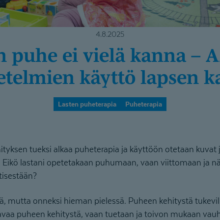
4.8.2025
telmien käyttö lapsen k
Lasten puheterapia
Puheterapia
yksen tueksi alkaa puheterapia ja käyttöön otetaan kuvat j
ikö lastani opetetakaan puhumaan, vaan viittomaan ja nä
tisestään?
, mutta onneksi hieman pielessä. Puheen kehitystä tukevil
avaa puheen kehitystä, vaan tuetaan ja toivon mukaan vauhd