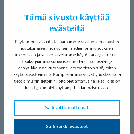
tulee erityispiirteineen ymmärretyksi ja hän saa riittävästi
oikeanlaista tukea ja kannustusta oppimiseen sekä
sosiaalisiin tilanteisiin.
Tämä sivusto käyttää
evästeitä
Ymmärrys puolestaan syntyy siitä, että opettajilla on
riittävästi tietoa ADHD:stä ja varsinkin siitä, mitä ADHD juuri
Käytämme evästeitä tarjoamamme sisällön ja mainosten
tämän yksittäisen lapsen kohdalla merkitsee juuri nyt.
räätälöimiseen, sosiaalisen median ominaisuuksien
Mitkä ovat hänen voimavaransa, parhaat tapansa oppia ja
tukemiseen ja verkkopalvelumme käytön analysoimiseen.
missä hän tarvitsee tukea ja mahdollisia erityisjärjestelyjä
Lisäksi jaamme sosiaalisen median, mainosalan ja
opiskelujensa sujumiseen ja luokkakavereidensa kanssa
analytiikka-alan kumppaneillemme tietoja siitä, miten
toimimiseen. Kun kouluun on kiva mennä, kaveriasiat ovat
käytät sivustoamme. Kumppanimme voivat yhdistää näitä
kunnossa ja kotijoukot kannustavat pientä koululaista,
tietoja muihin tietoihin, joita olet antanut heille tai joita on
ovat ainekset kouluiloon koossa.
kerätty, kun olet käyttänyt heidän palvelujaan.
Tässä muutamia ideoita ja ajatuksia arkeen sekä aamuihin,
Salli välttämättömät
jotka olen työssäni kokenut toimivaksi. Lisää tukea ja
vertaiskokemusta löytyy esimerkiksi ADHD-liiton
vertaistukiryhmistä tai kokemuskumppaneilta.
Salli kaikki evästeet