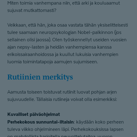
Miten toimia vanhempana niin, että arki ja kouluaamut
sujuvat mutkattomasti?
Veikkaan, että hän, joka osaa vastata tähän yksiselitteisesti
tulee saamaan neuropsykologian Nobel-palkinnon (jos
sellainen olisi jaossa). Olen työskennellyt useiden vuosien
ajan nepsy-lasten ja heidän vanhempiensa kanssa
erikoissairaanhoidossa ja kuullut lukuisia vanhempien
luomia toimintatapoja aamujen sujumiseen.
Rutiinien merkitys
Aamusta toiseen toistuvat rutiinit luovat pohjan arjen
sujuvuudelle. Tällaisia rutiineja voivat olla esimerkiksi:
Kuvalliset päiväohjelmat
Perhekokous sunnuntai-iltaisin
: käydään koko perheen
tuleva viikko ohjelmineen läpi. Perhekokouksissa lapsen
on mahdollista harjoitella neuvottelutaitoa, vuoron