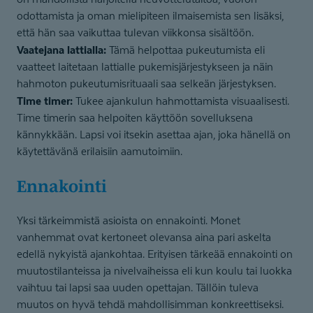
odottamista ja oman mielipiteen ilmaisemista sen lisäksi,
että hän saa vaikuttaa tulevan viikkonsa sisältöön.
Vaatejana lattialla:
Tämä helpottaa pukeutumista eli
vaatteet laitetaan lattialle pukemisjärjestykseen ja näin
hahmoton pukeutumisrituaali saa selkeän järjestyksen.
Time timer:
Tukee ajankulun hahmottamista visuaalisesti.
Time timerin saa helpoiten käyttöön sovelluksena
kännykkään. Lapsi voi itsekin asettaa ajan, joka hänellä on
käytettävänä erilaisiin aamutoimiin.
Ennakointi
Yksi tärkeimmistä asioista on ennakointi. Monet
vanhemmat ovat kertoneet olevansa aina pari askelta
edellä nykyistä ajankohtaa. Erityisen tärkeää ennakointi on
muutostilanteissa ja nivelvaiheissa eli kun koulu tai luokka
vaihtuu tai lapsi saa uuden opettajan. Tällöin tuleva
muutos on hyvä tehdä mahdollisimman konkreettiseksi.