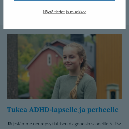
Kysy palvelusta viestillä
Näytä tiedot ja muokkaa
Tukea ADHD-lapselle ja perheelle
Järjestämme neuropsykiatrisen diagnoosin saaneille 5- 15v