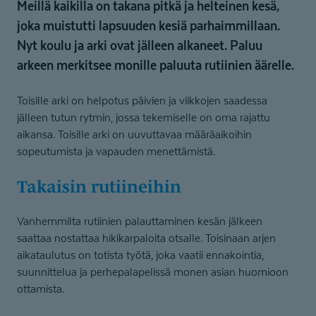
Meillä kaikilla on takana pitkä ja helteinen kesä,
joka muistutti lapsuuden kesiä parhaimmillaan.
Nyt koulu ja arki ovat jälleen alkaneet. Paluu
arkeen merkitsee monille paluuta rutiinien äärelle.
Toisille arki on helpotus päivien ja viikkojen saadessa
jälleen tutun rytmin, jossa tekemiselle on oma rajattu
aikansa. Toisille arki on uuvuttavaa määräaikoihin
sopeutumista ja vapauden menettämistä.
Takaisin rutiineihin
Vanhemmilta rutiinien palauttaminen kesän jälkeen
saattaa nostattaa hikikarpaloita otsalle. Toisinaan arjen
aikataulutus on totista työtä, joka vaatii ennakointia,
suunnittelua ja perhepalapelissä monen asian huomioon
ottamista.