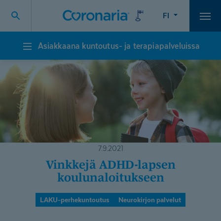
FI
Vali
Asiakkaana kuntoutus- ja terapiapalveluissa
Asiakkaana
kuntoutus-
ja
terapiapalveluissa
7.9.2021
Vinkkejä ADHD-lapsen
koulunaloi­tukseen
LAKU-perhekuntoutus
Neurokirjon palvelut